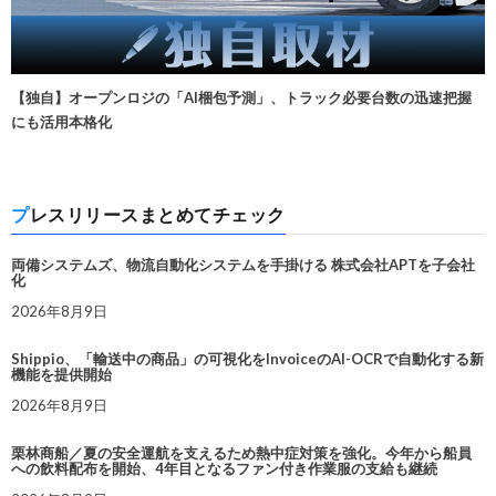
【独自】オープンロジの「AI梱包予測」、トラック必要台数の迅速把握
にも活用本格化
プレスリリースまとめてチェック
両備システムズ、物流自動化システムを手掛ける 株式会社APTを子会社
化
2026年8月9日
Shippio、「輸送中の商品」の可視化をInvoiceのAI-OCRで自動化する新
機能を提供開始
2026年8月9日
栗林商船／夏の安全運航を支えるため熱中症対策を強化。今年から船員
への飲料配布を開始、4年目となるファン付き作業服の支給も継続