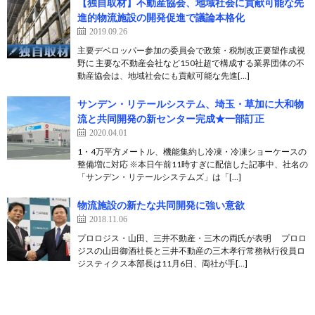
【独自取材】不動産協会、地域社会に貢献可能な先
進的物流施設の開発促進で議論本格化
2019.09.26
主要デベロッパー参加の委員会で政策・税制改正要望作成視
野に 主要な不動産会社など150社超で構成する業界団体の不
動産協会は、地域社会にも貢献可能な先進[…]
サンデン・リテールシステム、埼玉・草加に大和物
流と共同開発の新センター完成★一部訂正
2020.04.01
1・4万平方メートル、機能集約し冷凍・冷凍ショーケースの
整備増に対応 ※本日午前11時すぎに配信した記事中、社名の
「サンデン・リテールシステムズ」は「[…]
物流施設の新たな共同開発に強い意欲
2018.11.06
プロロジス・山田、三井不動産・三木の両氏が表明 プロロ
ジスの山田御酒社長と三井不動産の三木孝行常務執行役員ロ
ジスティクス本部長は11月6日、両社が手[…]