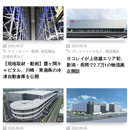
2026.08.07
2026.08.06
テクノロジー
,
動画
,
物流施設
,
プレスリリースなど
,
物流施設
記者会見など
ヨコレイが上信越エリア初、
【現地取材・動画】霞ヶ関キ
新潟・長岡で2.7万tの物流拠
ャピタル、川崎・東扇島の冷
点開設
凍自動倉庫を公開
2026.08.06
2026.08.06