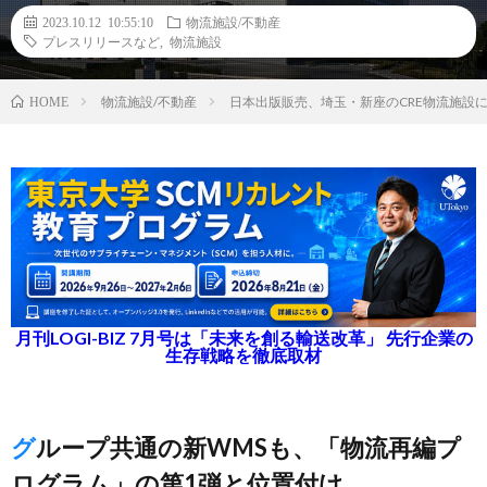
2023.10.12 10:55:10
物流施設/不動産
プレスリリースなど
,
物流施設
物流施設/不動産
日本出版販売、埼玉・新座のCRE物流施設
HOME
月刊LOGI-BIZ 7月号は「未来を創る輸送改革」 先行企業の
生存戦略を徹底取材
グループ共通の新WMSも、「物流再編プ
ログラム」の第1弾と位置付け