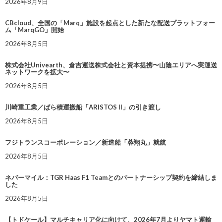
2026年8月9日
CBcloud、全国の「Marq」施設を起点とした新たな配送プラットフォー
ム「MarqGO」開始
2026年8月5日
株式会社Univearth、倉吉運送株式会社と資本提携〜山陰エリアへ実運送
ネットワークを拡大〜
2026年8月5日
川崎重工業／ばら積運搬船「ARISTOS II」の引き渡し
2026年8月5日
フジトランスコーポレーション／新造船「蓉翔丸」就航
2026年8月5日
ネバーマイル：TGR Haas F1 Teamとのパートナーシップ契約を締結しま
した
2026年8月5日
【トドケール】マルチキャリア化に向けて、2026年7月よりヤマト運輸