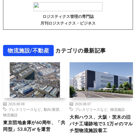
ロジスティクス管理の専門誌
月刊ロジスティクス・ビジネス
物流施設/不動産
カテゴリの最新記事
2026.08.08
2026.08.07
プレスリリースなど
,
動向/展望
,
プレスリリースなど
,
物流施設
物流施設
大和ハウス、大阪・茨木の旧
東京団地倉庫が60周年、「共
パナ工場跡地で3.1万㎡のマル
同型」53.8万㎡を運営
チ型物流施設着工