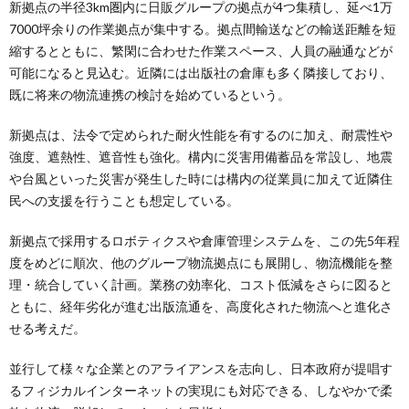
新拠点の半径3km圏内に日販グループの拠点が4つ集積し、延べ1万
7000坪余りの作業拠点が集中する。拠点間輸送などの輸送距離を短
縮するとともに、繁閑に合わせた作業スペース、人員の融通などが
可能になると見込む。近隣には出版社の倉庫も多く隣接しており、
既に将来の物流連携の検討を始めているという。
新拠点は、法令で定められた耐火性能を有するのに加え、耐震性や
強度、遮熱性、遮音性も強化。構内に災害用備蓄品を常設し、地震
や台風といった災害が発生した時には構内の従業員に加えて近隣住
民への支援を行うことも想定している。
新拠点で採用するロボティクスや倉庫管理システムを、この先5年程
度をめどに順次、他のグループ物流拠点にも展開し、物流機能を整
理・統合していく計画。業務の効率化、コスト低減をさらに図ると
ともに、経年劣化が進む出版流通を、高度化された物流へと進化さ
せる考えだ。
並行して様々な企業とのアライアンスを志向し、日本政府が提唱す
るフィジカルインターネットの実現にも対応できる、しなやかで柔