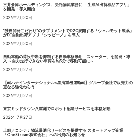
三井倉庫ホールディングス、受託物流業務に 「生成AI出荷検品アプリ」
を開発・導入開始
2026年7月30日
“独自開発こだわり”のサプリメントでD2C展開する「ウェルモット製薬」
がEC自動出荷アプリ「シッピーノ」を導入
2026年7月30日
自動車船の荷役中断を抑制する自動車移動用「スケーター」を開発・導
入 ～自力走行できない車両を約5分で移動可能に～
2026年7月27日
【㈱ハナインターナショナル×星清重機運輸㈱】グループ会社で販売力の
更なる強化ねらう
2026年7月27日
東京ミッドタウン八重洲でロボット配送サービスを本格始動
2026年7月27日
上組／コンテナ物流最適化サービスを提供する スタートアップ企業
「OneStream株式会社」への出資のお知らせ