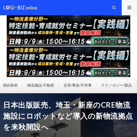
独自取材
物流施設/不動産
災害/事故/不祥事
テクノロジー/製品
日本出版販売、埼玉・新座のCRE物流
施設にロボットなど導入の新物流拠点
を来秋開設へ