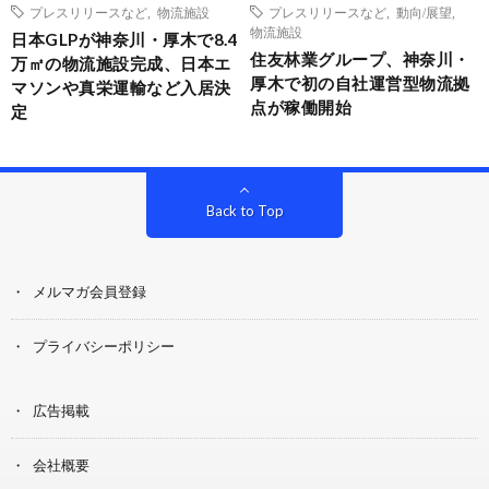
プレスリリースなど
,
物流施設
プレスリリースなど
,
動向/展望
,
物流施設
日本GLPが神奈川・厚木で8.4
住友林業グループ、神奈川・
万㎡の物流施設完成、日本エ
厚木で初の自社運営型物流拠
マソンや真栄運輸など入居決
点が稼働開始
定
Back to Top
メルマガ会員登録
プライバシーポリシー
広告掲載
会社概要