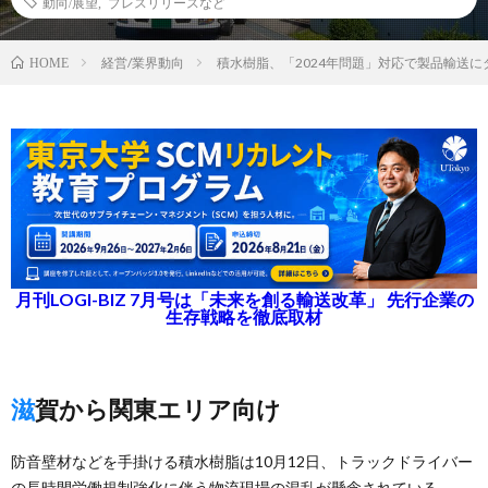
動向/展望
,
プレスリリースなど
経営/業界動向
積水樹脂、「2024年問題」対応で製品輸送
HOME
月刊LOGI-BIZ 7月号は「未来を創る輸送改革」 先行企業の
生存戦略を徹底取材
滋賀から関東エリア向け
防音壁材などを手掛ける積水樹脂は10月12日、トラックドライバー
の長時間労働規制強化に伴う物流現場の混乱が懸念されている