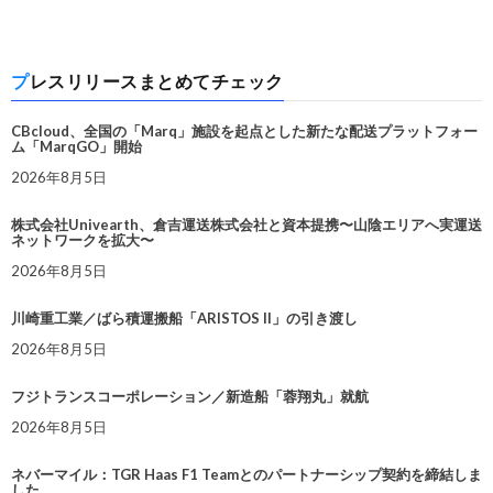
プレスリリースまとめてチェック
CBcloud、全国の「Marq」施設を起点とした新たな配送プラットフォー
ム「MarqGO」開始
2026年8月5日
株式会社Univearth、倉吉運送株式会社と資本提携〜山陰エリアへ実運送
ネットワークを拡大〜
2026年8月5日
川崎重工業／ばら積運搬船「ARISTOS II」の引き渡し
2026年8月5日
フジトランスコーポレーション／新造船「蓉翔丸」就航
2026年8月5日
ネバーマイル：TGR Haas F1 Teamとのパートナーシップ契約を締結しま
した