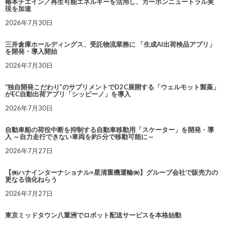
椿本チエイン／再生可能エネルギーを活用し、カーボンニュートラル実
現を加速
2026年7月30日
三井倉庫ホールディングス、受託物流業務に 「生成AI出荷検品アプリ」
を開発・導入開始
2026年7月30日
“独自開発こだわり”のサプリメントでD2C展開する「ウェルモット製薬」
がEC自動出荷アプリ「シッピーノ」を導入
2026年7月30日
自動車船の荷役中断を抑制する自動車移動用「スケーター」を開発・導
入 ～自力走行できない車両を約5分で移動可能に～
2026年7月27日
【㈱ハナインターナショナル×星清重機運輸㈱】グループ会社で販売力の
更なる強化ねらう
2026年7月27日
東京ミッドタウン八重洲でロボット配送サービスを本格始動