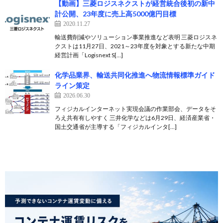
【動画】三菱ロジスネクストが経営統合後初の新中
計公開、23年度に売上高5000億円目標
2020.11.27
輸送費削減やソリューション事業推進など表明 三菱ロジスネ
クストは11月27日、2021～23年度を対象とする新たな中期
経営計画「Logisnext S[…]
化学品業界、輸送共同化推進へ物流情報標準ガイド
ライン策定
2026.06.30
フィジカルインターネット実現会議の作業部会、データをそ
ろえ共有有しやすく 三井化学などは6月29日、経済産業省・
国土交通省が主導する「フィジカルインタ[…]