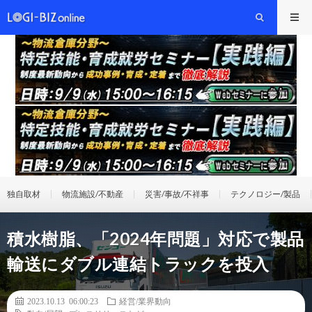
独自取材
物流施設/不動産
災害/事故/不祥事
テクノロジー/製品
積水樹脂、「2024年問題」対応で製品
輸送にダブル連結トラックを投入
2023.10.13 06:00:23
経営/業界動向