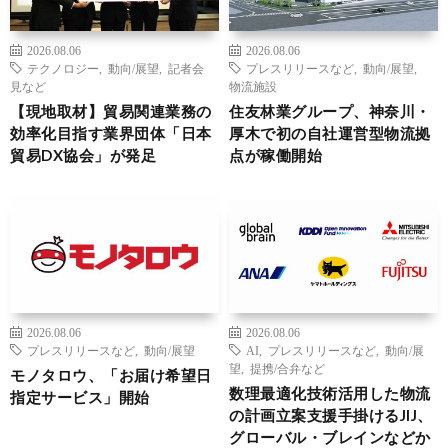
2026.08.06
2026.08.06
テクノロジー
,
動向/展望
,
記者会
プレスリリースなど
,
動向/展望
,
見など
物流施設
【現地取材】貿易関連業務の
住友林業グループ、神奈川・
効率化目指す業界団体「日本
厚木で初の自社運営型物流拠
貿易DX協会」が発足
点が稼働開始
2026.08.06
2026.08.06
プレスリリースなど
,
動向/展望
AI
,
プレスリリースなど
,
動向/展
望
,
提携/合弁など
モノタロウ、「お届け希望日
数理最適化技術活用した物流
指定サービス」開始
の計画立案支援手掛けるJIJ、
グローバル・ブレインなどか