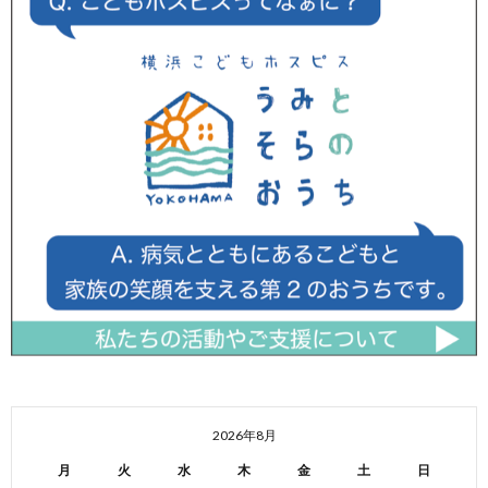
2026年8月
月
火
水
木
金
土
日