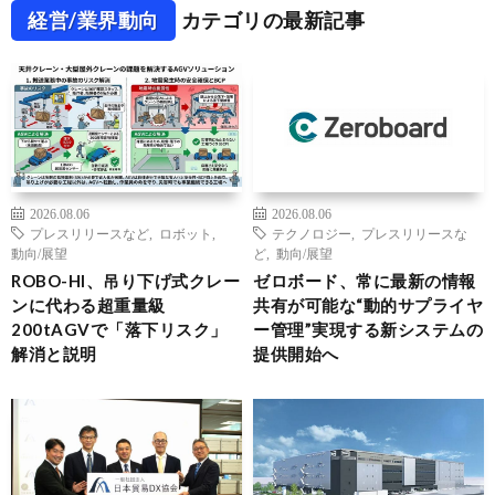
経営/業界動向
カテゴリの最新記事
2026.08.06
2026.08.06
プレスリリースなど
,
ロボット
,
テクノロジー
,
プレスリリースな
動向/展望
ど
,
動向/展望
ROBO-HI、吊り下げ式クレー
ゼロボード、常に最新の情報
ンに代わる超重量級
共有が可能な“動的サプライヤ
200tAGVで「落下リスク」
ー管理”実現する新システムの
解消と説明
提供開始へ