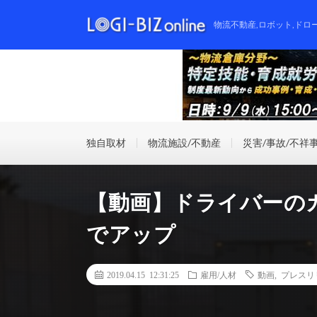
物流不動産,ロボット,ドロ
独自取材
物流施設/不動産
災害/事故/不祥
【動画】ドライバーのカッ
でアップ
2019.04.15 12:31:25
雇用/人材
動画
,
プレスリ