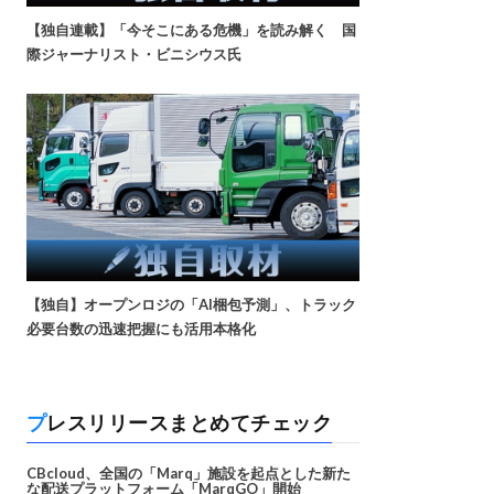
【独自連載】「今そこにある危機」を読み解く 国
際ジャーナリスト・ビニシウス氏
【独自】オープンロジの「AI梱包予測」、トラック
必要台数の迅速把握にも活用本格化
プレスリリースまとめてチェック
CBcloud、全国の「Marq」施設を起点とした新た
な配送プラットフォーム「MarqGO」開始