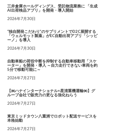
三井倉庫ホールディングス、受託物流業務に 「生成
AI出荷検品アプリ」を開発・導入開始
2026年7月30日
“独自開発こだわり”のサプリメントでD2C展開する
「ウェルモット製薬」がEC自動出荷アプリ「シッピ
ーノ」を導入
2026年7月30日
自動車船の荷役中断を抑制する自動車移動用「スケ
ーター」を開発・導入 ～自力走行できない車両を約
5分で移動可能に～
2026年7月27日
【㈱ハナインターナショナル×星清重機運輸㈱】グ
ループ会社で販売力の更なる強化ねらう
2026年7月27日
東京ミッドタウン八重洲でロボット配送サービスを
本格始動
2026年7月27日