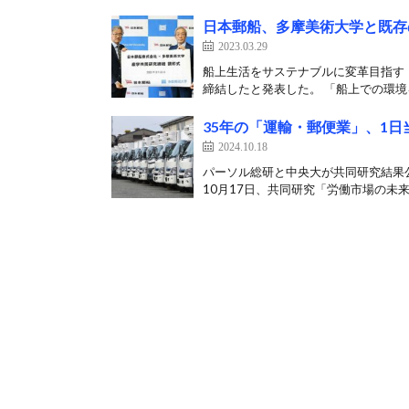
日本郵船、多摩美術大学と既存
2023.03.29
船上生活をサステナブルに変革目指す 
締結したと発表した。 「船上での環境をR
35年の「運輸・郵便業」、1日
2024.10.18
パーソル総研と中央大が共同研究結果公
10月17日、共同研究「労働市場の未来推