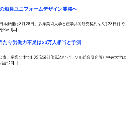
の船員ユニフォームデザイン開発へ
日本郵船は3月28日、多摩美術大学と産学共同研究契約を3月23日付で
e-d[…]
当たり労働力不足は23万人相当と予測
表、産業全体で1.85倍深刻化見込む パーソル総合研究所と中央大学は
計20[…]