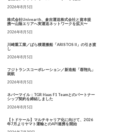
2026年8月5日
株式会社Univearth、倉吉運送株式会社と資本提
携〜山陰エリアへ実運送ネットワークを拡大〜
2026年8月5日
川崎重工業／ばら積運搬船「ARISTOS II」の引き渡
し
2026年8月5日
フジトランスコーポレーション／新造船「蓉翔丸」
就航
2026年8月5日
ネバーマイル：TGR Haas F1 Teamとのパートナー
シップ契約を締結しました
2026年8月5日
【トドケール】マルチキャリア化に向けて、2026
年7月よりヤマト運輸とのAPI連携を開始
2026年7月30日