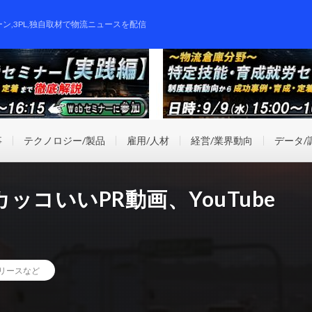
ーン,3PL,独自取材で物流ニュースを配信
事
テクノロジー/製品
雇用/人材
経営/業界動向
データ/
コいいPR動画、YouTube
リースなど