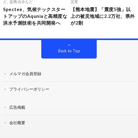
ど
,
提携/合弁など
災害
Spectee、気候テックスター
【熊本地震】「震度5強」以
トアップのAquniaと高精度な
上の被災地域に2.2万社、県外
洪水予測技術を共同開発へ
が2割
Back to Top
メルマガ会員登録
プライバシーポリシー
広告掲載
会社概要