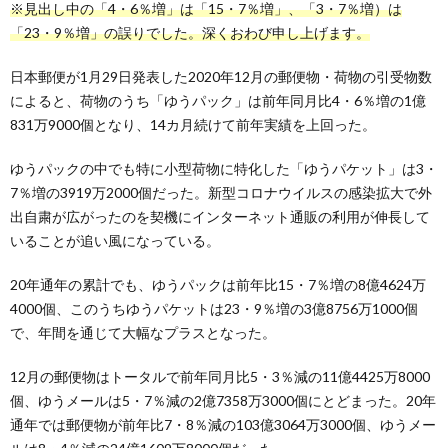
※見出し中の「4・6％増」は「15・7％増」、「3・7％増）は
「23・9％増」の誤りでした。深くおわび申し上げます。
日本郵便が1月29日発表した2020年12月の郵便物・荷物の引受物数
によると、荷物のうち「ゆうパック」は前年同月比4・6％増の1億
831万9000個となり、14カ月続けて前年実績を上回った。
ゆうパックの中でも特に小型荷物に特化した「ゆうパケット」は3・
7％増の3919万2000個だった。新型コロナウイルスの感染拡大で外
出自粛が広がったのを契機にインターネット通販の利用が伸長して
いることが追い風になっている。
20年通年の累計でも、ゆうパックは前年比15・7％増の8億4624万
4000個、このうちゆうパケットは23・9％増の3億8756万1000個
で、年間を通じて大幅なプラスとなった。
12月の郵便物はトータルで前年同月比5・3％減の11億4425万8000
個、ゆうメールは5・7％減の2億7358万3000個にとどまった。20年
通年では郵便物が前年比7・8％減の103億3064万3000個、ゆうメー