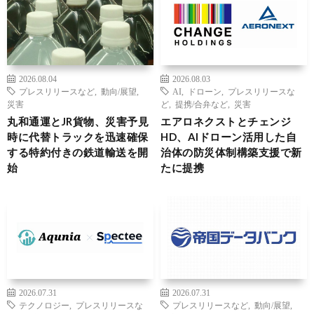
2026.08.04
2026.08.03
プレスリリースなど
,
動向/展望
,
AI
,
ドローン
,
プレスリリースな
災害
ど
,
提携/合弁など
,
災害
丸和通運とJR貨物、災害予見
エアロネクストとチェンジ
時に代替トラックを迅速確保
HD、AIドローン活用した自
する特約付きの鉄道輸送を開
治体の防災体制構築支援で新
始
たに提携
2026.07.31
2026.07.31
テクノロジー
,
プレスリリースな
プレスリリースなど
,
動向/展望
,