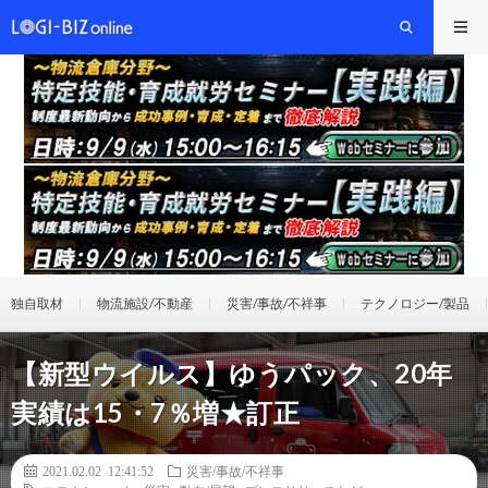
独自取材
物流施設/不動産
災害/事故/不祥事
テクノロジー/製品
【新型ウイルス】ゆうパック、20年
実績は15・7％増★訂正
2021.02.02 12:41:52
災害/事故/不祥事