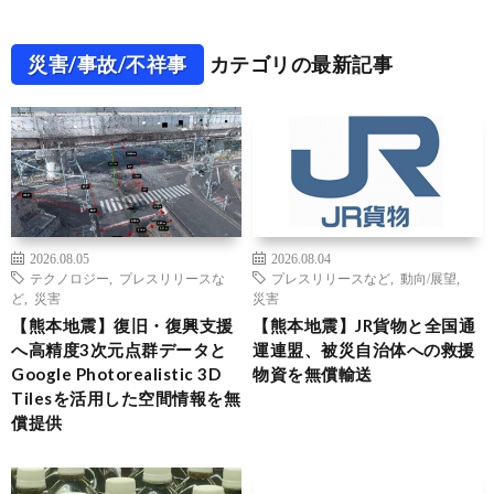
災害/事故/不祥事
カテゴリの最新記事
2026.08.05
2026.08.04
テクノロジー
,
プレスリリースな
プレスリリースなど
,
動向/展望
,
ど
,
災害
災害
【熊本地震】復旧・復興支援
【熊本地震】JR貨物と全国通
へ高精度3次元点群データと
運連盟、被災自治体への救援
Google Photorealistic 3D
物資を無償輸送
Tilesを活用した空間情報を無
償提供