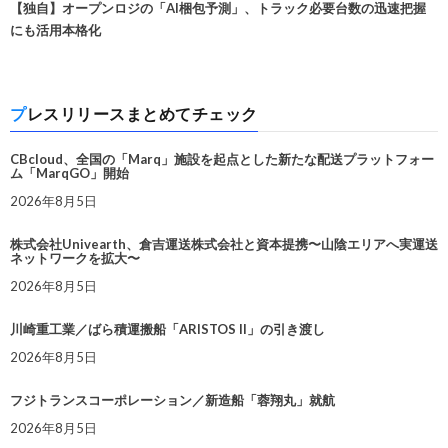
【独自】オープンロジの「AI梱包予測」、トラック必要台数の迅速把握
にも活用本格化
プレスリリースまとめてチェック
CBcloud、全国の「Marq」施設を起点とした新たな配送プラットフォー
ム「MarqGO」開始
2026年8月5日
株式会社Univearth、倉吉運送株式会社と資本提携〜山陰エリアへ実運送
ネットワークを拡大〜
2026年8月5日
川崎重工業／ばら積運搬船「ARISTOS II」の引き渡し
2026年8月5日
フジトランスコーポレーション／新造船「蓉翔丸」就航
2026年8月5日