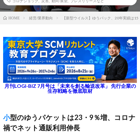
コロナショック
,
災害
,
動向/展望
,
プレスリリースなど
経営/業界動向
【新型ウイルス】ゆうパック、20年実績は15
HOME
月刊LOGI-BIZ 7月号は「未来を創る輸送改革」 先行企業の
生存戦略を徹底取材
小型のゆうパケットは23・9％増、コロナ
禍でネット通販利用伸長