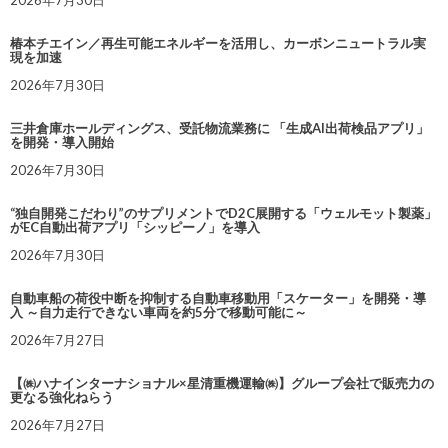
2026年7月30日
椿本チエイン／再生可能エネルギーを活用し、カーボンニュートラル実
現を加速
2026年7月30日
三井倉庫ホールディングス、受託物流業務に 「生成AI出荷検品アプリ」
を開発・導入開始
2026年7月30日
“独自開発こだわり”のサプリメントでD2C展開する「ウェルモット製薬」
がEC自動出荷アプリ「シッピーノ」を導入
2026年7月30日
自動車船の荷役中断を抑制する自動車移動用「スケーター」を開発・導
入 ～自力走行できない車両を約5分で移動可能に～
2026年7月27日
【㈱ハナインターナショナル×星清重機運輸㈱】グループ会社で販売力の
更なる強化ねらう
2026年7月27日