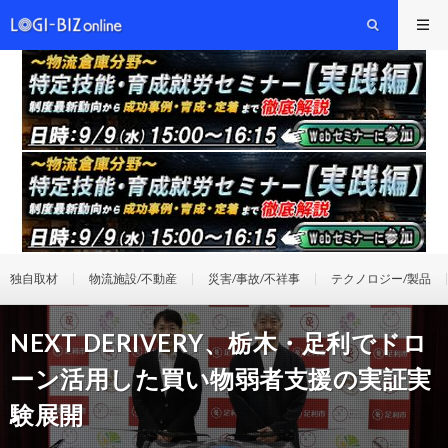
独自取材
物流施設/不動産
災害/事故/不祥事
テクノロジー/製品
NEXT DERIVERY、栃木・足利でドロ
ーン活用した買い物弱者支援の実証実
験展開