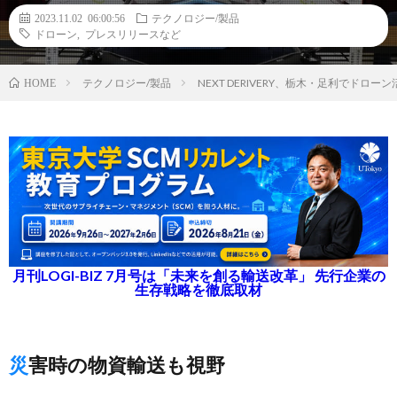
2023.11.02 06:00:56
テクノロジー/製品
ドローン
,
プレスリリースなど
テクノロジー/製品
NEXT DERIVERY、栃木・足利でド
HOME
月刊LOGI-BIZ 7月号は「未来を創る輸送改革」 先行企業の
生存戦略を徹底取材
災害時の物資輸送も視野