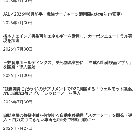
2026年7月30日
JAL／2026年8月前半 燃油サーチャージ適用額のお知らせ(変更)
2026年7月30日
椿本チエイン／再生可能エネルギーを活用し、カーボンニュートラル実
現を加速
2026年7月30日
三井倉庫ホールディングス、受託物流業務に 「生成AI出荷検品アプリ」
を開発・導入開始
2026年7月30日
“独自開発こだわり”のサプリメントでD2C展開する「ウェルモット製薬」
がEC自動出荷アプリ「シッピーノ」を導入
2026年7月30日
自動車船の荷役中断を抑制する自動車移動用「スケーター」を開発・導
入 ～自力走行できない車両を約5分で移動可能に～
2026年7月27日