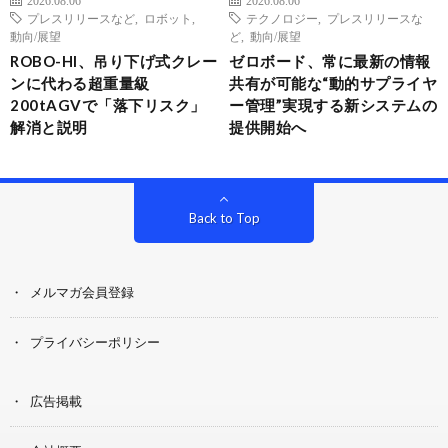
プレスリリースなど
,
ロボット
,
テクノロジー
,
プレスリリースな
動向/展望
ど
,
動向/展望
ROBO-HI、吊り下げ式クレー
ゼロボード、常に最新の情報
ンに代わる超重量級
共有が可能な“動的サプライヤ
200tAGVで「落下リスク」
ー管理”実現する新システムの
解消と説明
提供開始へ
Back to Top
メルマガ会員登録
プライバシーポリシー
広告掲載