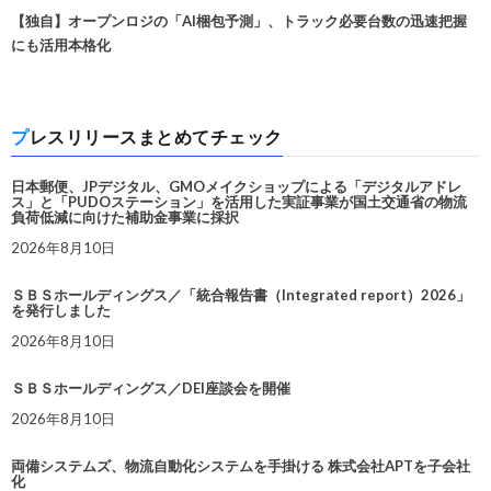
【独自】オープンロジの「AI梱包予測」、トラック必要台数の迅速把握
にも活用本格化
プレスリリースまとめてチェック
日本郵便、JPデジタル、GMOメイクショップによる「デジタルアドレ
ス」と「PUDOステーション」を活用した実証事業が国土交通省の物流
負荷低減に向けた補助金事業に採択
2026年8月10日
ＳＢＳホールディングス／「統合報告書（Integrated report）2026」
を発行しました
2026年8月10日
ＳＢＳホールディングス／DEI座談会を開催
2026年8月10日
両備システムズ、物流自動化システムを手掛ける 株式会社APTを子会社
化