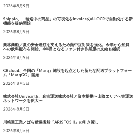
2026年8月9日
Shippio、「輸送中の商品」の可視化をInvoiceのAI-OCRで自動化する新
機能を提供開始
2026年8月9日
栗林商船／夏の安全運航を支えるため熱中症対策を強化。今年から船員
への飲料配布を開始、4年目となるファン付き作業服の支給も継続
2026年8月9日
CBcloud、全国の「Marq」施設を起点とした新たな配送プラットフォー
ム「MarqGO」開始
2026年8月5日
株式会社Univearth、倉吉運送株式会社と資本提携〜山陰エリアへ実運送
ネットワークを拡大〜
2026年8月5日
川崎重工業／ばら積運搬船「ARISTOS II」の引き渡し
2026年8月5日