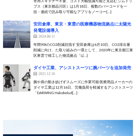
専用スキャナー不要、コスト大幅低減可能と見込む シムトッ
プス（東京都品川区）は1月18日、複数のバーコードを一
括・連続で読み取り可能なアプリをノーコー[…]
安田倉庫、東京・東雲の医療機器物流拠点に太陽光
発電設備導入
2024.06.11
年間90tのCO2削減目指す 安田倉庫は6月10日、CO2排出量
削減に向け、た取り組みの一環として、2020年に東京都江東
区東雲で竣工した物流拠点「L[…]
ダイヤ工業、アシストスーツに腕パーツを追加発売
2021.12.16
腕や肩の動き妨げずスムーズに作業可能 医療用品メーカーの
ダイヤ工業は12月16日、労働負荷を軽減するアシストスーツ
「DARWING Hakobelud[…]