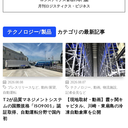
月刊ロジスティクス・ビジネス
テクノロジー/製品
カテゴリの最新記事
2026.08.08
2026.08.07
プレスリリースなど
,
動向/展望
,
テクノロジー
,
動画
,
物流施設
,
自動運転
記者会見など
T2が品質マネジメントシステ
【現地取材・動画】霞ヶ関キ
ムの国際規格「ISO9001」認
ャピタル、川崎・東扇島の冷
証取得、自動運転分野で国内
凍自動倉庫を公開
初