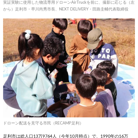
実証実験に使用した物流専用ドローンAirTruckを前に、撮影に応じる（左
から）足利市・早川尚秀市長、NEXT DELIVERY・田路圭輔代表取締役
ドローン配送を見守る市民（RECAMP足利）
足利市は総人口13万9764人（今年10月時点）で、1990年の16万