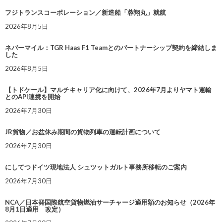
フジトランスコーポレーション／新造船「蓉翔丸」就航
2026年8月5日
ネバーマイル：TGR Haas F1 Teamとのパートナーシップ契約を締結しま
した
2026年8月5日
【トドケール】マルチキャリア化に向けて、2026年7月よりヤマト運輸
とのAPI連携を開始
2026年7月30日
JR貨物／お盆休み期間の貨物列車の運転計画について
2026年7月30日
にしてつドイツ現地法人 シュツットガルト事務所移転のご案内
2026年7月30日
NCA／日本発国際航空貨物燃油サーチャージ適用額のお知らせ（2026年
8月1日適用 改定）