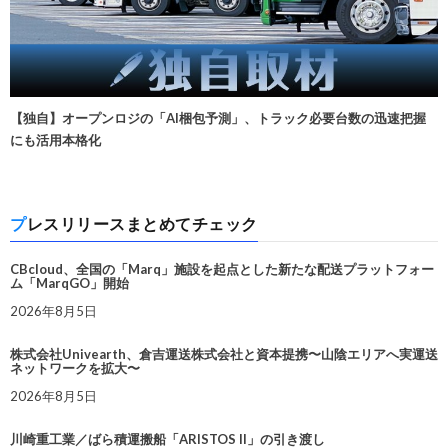
【独自】オープンロジの「AI梱包予測」、トラック必要台数の迅速把握
にも活用本格化
プレスリリースまとめてチェック
CBcloud、全国の「Marq」施設を起点とした新たな配送プラットフォー
ム「MarqGO」開始
2026年8月5日
株式会社Univearth、倉吉運送株式会社と資本提携〜山陰エリアへ実運送
ネットワークを拡大〜
2026年8月5日
川崎重工業／ばら積運搬船「ARISTOS II」の引き渡し