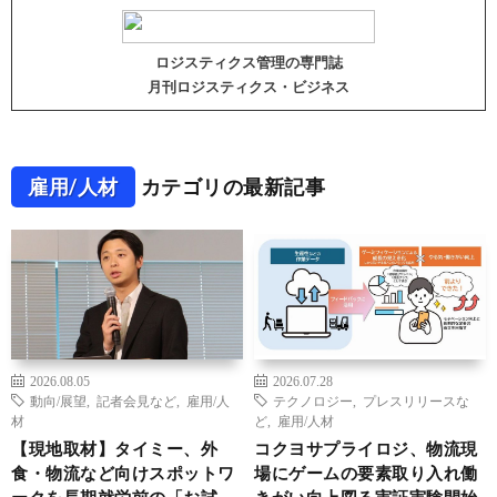
ロジスティクス管理の専門誌
月刊ロジスティクス・ビジネス
雇用/人材
カテゴリの最新記事
2026.08.05
2026.07.28
動向/展望
,
記者会見など
,
雇用/人
テクノロジー
,
プレスリリースな
材
ど
,
雇用/人材
【現地取材】タイミー、外
コクヨサプライロジ、物流現
食・物流など向けスポットワ
場にゲームの要素取り入れ働