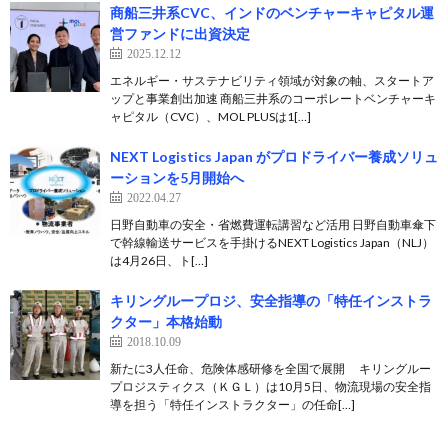
商船三井系CVC、インドのベンチャーキャピタル運
営ファンドに出資決定
2025.12.12
エネルギー・サステナビリティ領域が対象の軸、スタートア
ップと事業創出加速 商船三井系のコーポレートベンチャーキ
ャピタル（CVC）、MOL PLUSは1[…]
NEXT Logistics Japan がプロドライバー養成ソリュ
ーションを5月開始へ
2022.04.27
日野自動車の安全・省燃費運転講習など活用 日野自動車傘下
で幹線輸送サービスを手掛けるNEXT Logistics Japan（NLJ）
は4月26日、ト[…]
キリングループロジ、安全指導の「特任インストラ
クター」本格始動
2018.10.09
新たに3人任命、危険体感研修を全国で展開 キリングルー
プロジスティクス（ＫＧＬ）は10月5日、物流現場の安全指
導を担う「特任インストラクター」の任命[…]