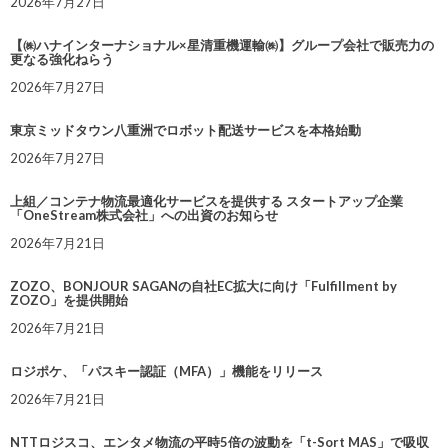
2026年7月27日
【㈱ハナインターナショナル×星清重機運輸㈱】グループ会社で販売力の
更なる強化ねらう
2026年7月27日
東京ミッドタウン八重洲でロボット配送サービスを本格始動
2026年7月27日
上組／コンテナ物流最適化サービスを提供する スタートアップ企業
「OneStream株式会社」への出資のお知らせ
2026年7月21日
ZOZO、BONJOUR SAGANの自社EC拡大に向け「Fulfillment by
ZOZO」を提供開始
2026年7月21日
ロジポケ、「パスキー認証（MFA）」機能をリリース
2026年7月21日
NTTロジスコ、エンタメ物流の平時5倍の波動を「t-Sort MAS」で吸収