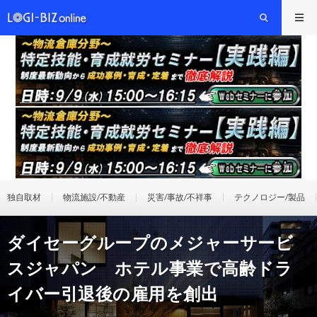
独自取材
物流施設/不動産
災害/事故/不祥事
テクノロジー/製品
ダイセーグループのメジャーサービ
スジャパン ホテル事業で高齢ドラ
イバー引退後の雇用を創出