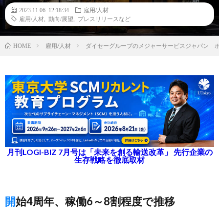
2023.11.06 12:18:34
雇用/人材
雇用/人材
,
動向/展望
,
プレスリリースなど
雇用/人材
ダイセーグループのメジャーサービスジャパン 
HOME
月刊LOGI-BIZ 7月号は「未来を創る輸送改革」 先行企業の
生存戦略を徹底取材
開始4周年、稼働6～8割程度で推移