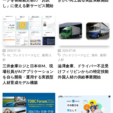
ークを長期就労前の「お試
きがい向上図る実証実験開始
し」に使える新サービス開始
2026.07.18
2026.07.06
AI
,
プレスリリースなど
,
雇用/人
プレスリリースなど
,
海外
,
雇用/
材
人材
三井倉庫ロジと日本IBM、現
澁澤倉庫、ドライバー不足受
場社員がAIアプリケーション
けフィリピンからの特定技能
を自ら開発・運用する実践型
外国人材の供給事業開始
人材育成モデル構築