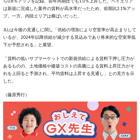
ら0.8％アップを記録。前年同期比でも1.0％上昇した。ベイエリア
は新規に完成した案件の賃料が高水準だったため、前期比2.1%アッ
プ。一方、内陸エリアは横ばいだった。
JLLは今後の⾒通しに関し「供給の増加により空室率が高止まりして
いるが、2024年以降供給が減少する見込みであり将来的な空室率低
下が予想される」と展望。
「賃料の低いサブマーケットでの新規供給による賃料下押し圧力が
あるものの、土地価格や建築コストの高騰による賃料上昇圧力がそ
れを上回ると予測され、平均賃料は上昇する見通し」との見方を示
した。
（藤原秀行）