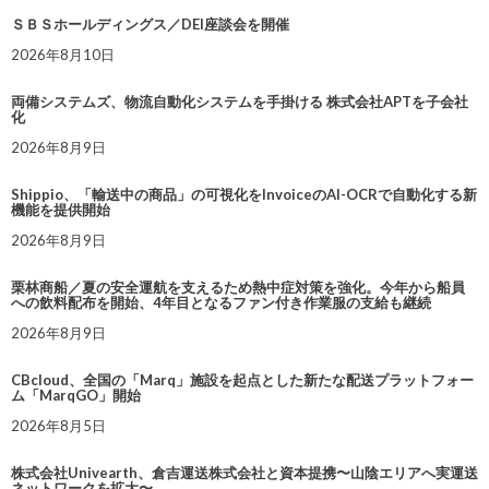
ＳＢＳホールディングス／DEI座談会を開催
2026年8月10日
両備システムズ、物流自動化システムを手掛ける 株式会社APTを子会社
化
2026年8月9日
Shippio、「輸送中の商品」の可視化をInvoiceのAI-OCRで自動化する新
機能を提供開始
2026年8月9日
栗林商船／夏の安全運航を支えるため熱中症対策を強化。今年から船員
への飲料配布を開始、4年目となるファン付き作業服の支給も継続
2026年8月9日
CBcloud、全国の「Marq」施設を起点とした新たな配送プラットフォー
ム「MarqGO」開始
2026年8月5日
株式会社Univearth、倉吉運送株式会社と資本提携〜山陰エリアへ実運送
ネットワークを拡大〜