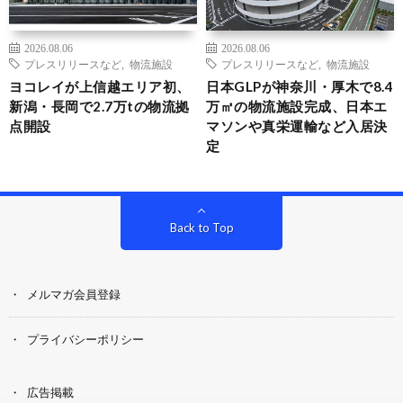
2026.08.06
2026.08.06
プレスリリースなど
,
物流施設
プレスリリースなど
,
物流施設
ヨコレイが上信越エリア初、
日本GLPが神奈川・厚木で8.4
新潟・長岡で2.7万tの物流拠
万㎡の物流施設完成、日本エ
点開設
マソンや真栄運輸など入居決
定
Back to Top
メルマガ会員登録
プライバシーポリシー
広告掲載