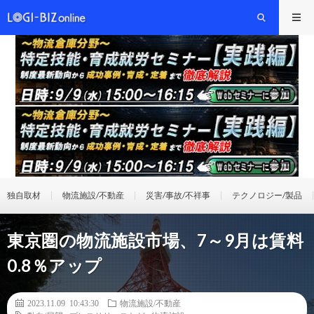
独自取材
物流施設/不動産
災害/事故/不祥事
テクノロジー/製品
東京圏の物流施設市場、7～9月は賃料
0.8％アップ
2023.11.09 10:43:30
物流施設/不動産