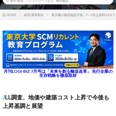
動向/展望
,
プレスリリースなど
,
物流施設
経営/業界動向
東京圏の物流施設市場、7～9月は賃料0.8％
HOME
月刊LOGI-BIZ 7月号は「未来を創る輸送改革」 先行企業の
生存戦略を徹底取材
JLL調査、地価や建築コスト上昇で今後も
上昇基調と展望