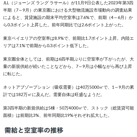
JLL（ジョーンズ ラング ラサール）が11月9日公表した2023年第3四
半期（7～9月）の東京圏における大型物流施設市場動向の調査結果
によると、賃貸施設の期末平均空室率は7.6%で、前期（4～6月）か
ら0.3ポイント上昇した。前年同期比では2.6ポイント上がった。
東京ベイエリアの空室率は8.9%で、前期比1.7ポイント上昇。内陸エ
リアは7.1%で前期から0.3ポイント低下した。
東京圏全体としては、前期は6四半期ぶりに空室率が下がったが、大
量の新規供給が続いたことなどから、7～9月は小幅ながら再び上昇
に転じた。
ネットアブゾープション（吸収需要）は40万5000㎡で、1～9月の累
計では182万㎡に及んだ。需要自体は旺盛なようだ。
第3四半期の新規供給は5棟・50万4000㎡で、ストック（総賃貸可能
面積）は前期比3%、前年同期比19%それぞれ拡大した。