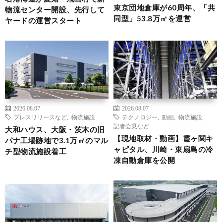
東京団地倉庫が60周年、「共
物流センター開設、先行して
同型」53.8万㎡を運営
ヤードの運営スタート
2026.08.07
2026.08.07
プレスリリースなど
,
物流施設
テクノロジー
,
動画
,
物流施設
,
記者会見など
大和ハウス、大阪・茨木の旧
【現地取材・動画】霞ヶ関キ
パナ工場跡地で3.1万㎡のマル
ャピタル、川崎・東扇島の冷
チ型物流施設着工
凍自動倉庫を公開