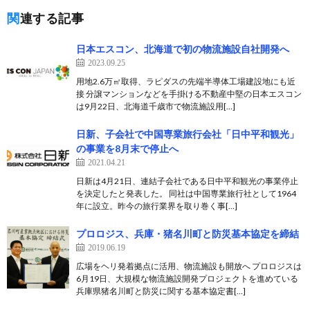
関連する記事
日本エスコン、北海道で初の物流施設自社開発へ
2023.09.25
用地2.6万㎡取得、ラピダスの先端半導体工場建設地にも近
接 分譲マンションなどを手掛ける不動産中堅の日本エスコン
は9月22日、北海道千歳市で物流施設用[…]
日新、子会社で中国専業旅行会社「日中平和観光」
の事業を8月末で停止へ
2021.04.21
日新は4月21日、連結子会社である日中平和観光の事業停止
を決定したと発表した。 同社は中国専業旅行社として1964
年に設立。昨今の旅行業界を取り巻く事[…]
プロロジス、兵庫・猪名川町と防災基本協定を締結
2019.06.19
広場をヘリ発着拠点に活用、物流施設も開放へ プロロジスは
6月19日、大規模な物流施設開発プロジェクトを進めている
兵庫県猪名川町と防災に関する基本協定書[…]