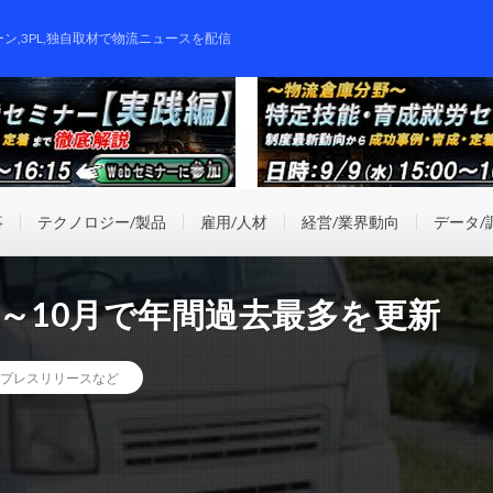
ーン,3PL,独自取材で物流ニュースを配信
事
テクノロジー/製品
雇用/人材
経営/業界動向
データ/
～10月で年間過去最多を更新
プレスリリースなど