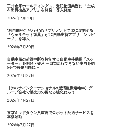
三井倉庫ホールディングス、受託物流業務に 「生成
AI出荷検品アプリ」を開発・導入開始
2026年7月30日
“独自開発こだわり”のサプリメントでD2C展開する
「ウェルモット製薬」がEC自動出荷アプリ「シッピ
ーノ」を導入
2026年7月30日
自動車船の荷役中断を抑制する自動車移動用「スケ
ーター」を開発・導入 ～自力走行できない車両を約
5分で移動可能に～
2026年7月27日
【㈱ハナインターナショナル×星清重機運輸㈱】グ
ループ会社で販売力の更なる強化ねらう
2026年7月27日
東京ミッドタウン八重洲でロボット配送サービスを
本格始動
2026年7月27日