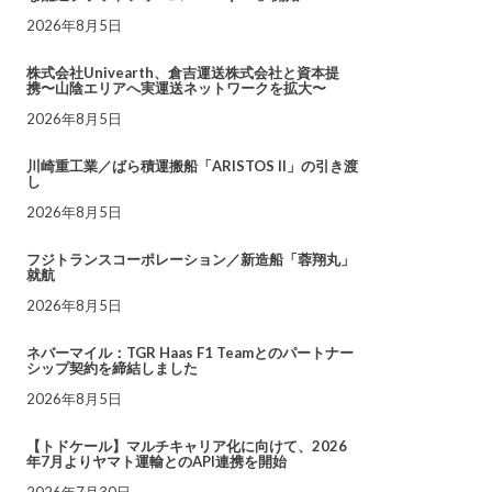
2026年8月5日
株式会社Univearth、倉吉運送株式会社と資本提
携〜山陰エリアへ実運送ネットワークを拡大〜
2026年8月5日
川崎重工業／ばら積運搬船「ARISTOS II」の引き渡
し
2026年8月5日
フジトランスコーポレーション／新造船「蓉翔丸」
就航
2026年8月5日
ネバーマイル：TGR Haas F1 Teamとのパートナー
シップ契約を締結しました
2026年8月5日
【トドケール】マルチキャリア化に向けて、2026
年7月よりヤマト運輸とのAPI連携を開始
2026年7月30日