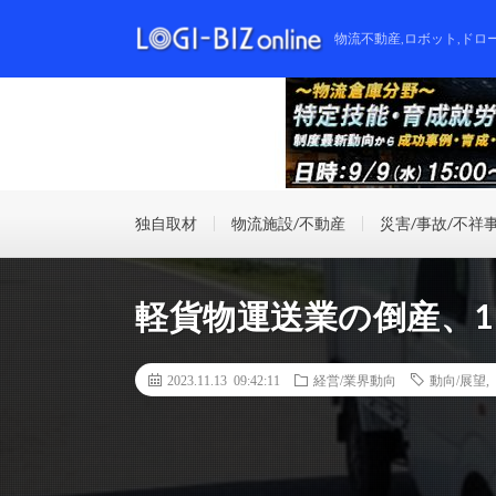
物流不動産,ロボット,ドロ
独自取材
物流施設/不動産
災害/事故/不祥
軽貨物運送業の倒産、1
2023.11.13 09:42:11
経営/業界動向
動向/展望
,