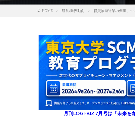
経営/業界動向
軽貨物運送業の倒産、1～
HOME
月刊LOGI-BIZ 7月号は「未