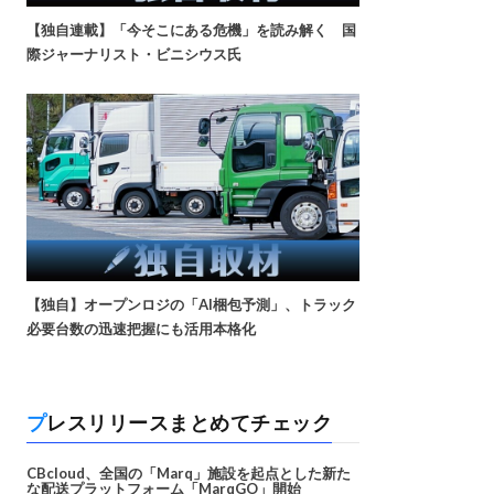
【独自連載】「今そこにある危機」を読み解く 国
際ジャーナリスト・ビニシウス氏
【独自】オープンロジの「AI梱包予測」、トラック
必要台数の迅速把握にも活用本格化
プレスリリースまとめてチェック
CBcloud、全国の「Marq」施設を起点とした新た
な配送プラットフォーム「MarqGO」開始