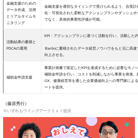
金融支援のための
金融支援を適切なタイミングで受けられるよう、合実計画
データ作成、活用
化・可視化された柔軟なアクションプランやダッシュボ
とリアルタイムモ
でなく、具体的事業性評価が可能。
ニタリング
KPI・アクションプランに基づく活動を行い、活動した内
活動結果の蓄積と
PDCAの運用
BanSoに蓄積されたデータ経営ノウハウをもと元に高
向上させる。
事業計画書で策定したKPIを達成するために必要なモノ
補助金申請を行い、コストを削減しながら事業を推進。
補助金申請支援
GX、健康経営等を通した企業価値向上への専門家によ
ートを提供。
（藤原秀行）
※いずれもウイングアーク１ｓｔ提供