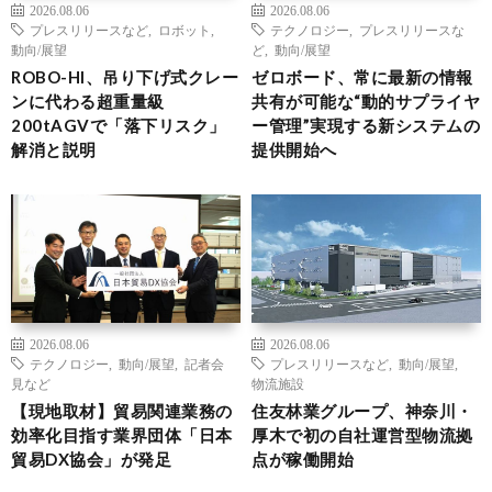
2026.08.06
2026.08.06
プレスリリースなど
,
ロボット
,
テクノロジー
,
プレスリリースな
動向/展望
ど
,
動向/展望
ROBO-HI、吊り下げ式クレー
ゼロボード、常に最新の情報
ンに代わる超重量級
共有が可能な“動的サプライヤ
200tAGVで「落下リスク」
ー管理”実現する新システムの
解消と説明
提供開始へ
2026.08.06
2026.08.06
テクノロジー
,
動向/展望
,
記者会
プレスリリースなど
,
動向/展望
,
見など
物流施設
【現地取材】貿易関連業務の
住友林業グループ、神奈川・
効率化目指す業界団体「日本
厚木で初の自社運営型物流拠
貿易DX協会」が発足
点が稼働開始