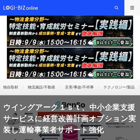
独自取材
物流施設/不動産
災害/事故/不祥事
テクノロジー/製品
ウイングアーク１ｓｔ、中小企業支援
サービスに経営改善計画オプション実
装し運輸事業者サポート強化