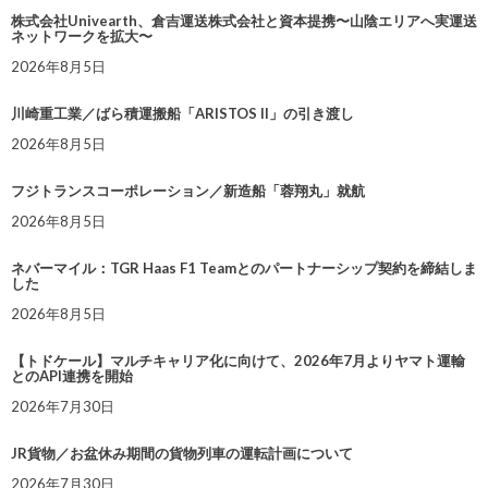
株式会社Univearth、倉吉運送株式会社と資本提携〜山陰エリアへ実運送
ネットワークを拡大〜
2026年8月5日
川崎重工業／ばら積運搬船「ARISTOS II」の引き渡し
2026年8月5日
フジトランスコーポレーション／新造船「蓉翔丸」就航
2026年8月5日
ネバーマイル：TGR Haas F1 Teamとのパートナーシップ契約を締結しま
した
2026年8月5日
【トドケール】マルチキャリア化に向けて、2026年7月よりヤマト運輸
とのAPI連携を開始
2026年7月30日
JR貨物／お盆休み期間の貨物列車の運転計画について
2026年7月30日