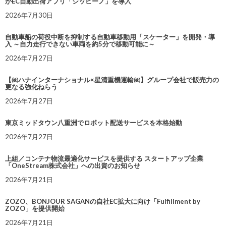
がEC自動出荷アプリ「シッピーノ」を導入
2026年7月30日
自動車船の荷役中断を抑制する自動車移動用「スケーター」を開発・導
入 ～自力走行できない車両を約5分で移動可能に～
2026年7月27日
【㈱ハナインターナショナル×星清重機運輸㈱】グループ会社で販売力の
更なる強化ねらう
2026年7月27日
東京ミッドタウン八重洲でロボット配送サービスを本格始動
2026年7月27日
上組／コンテナ物流最適化サービスを提供する スタートアップ企業
「OneStream株式会社」への出資のお知らせ
2026年7月21日
ZOZO、BONJOUR SAGANの自社EC拡大に向け「Fulfillment by
ZOZO」を提供開始
2026年7月21日