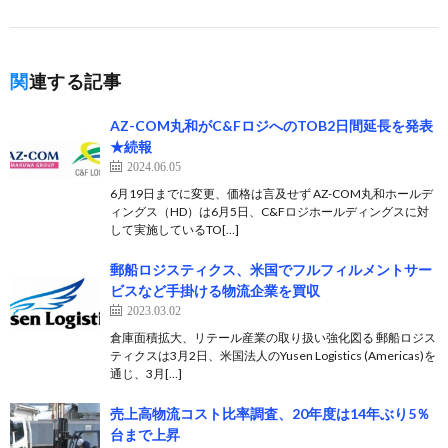
関連する記事
AZ-COM丸和がC&FロジへのTOB2日間延長を発表
★続報
2024.06.05
6月19日までに変更、価格は言及せず AZ-COM丸和ホールデ
ィングス（HD）は6月5日、C&Fロジホールディングスに対
して実施しているTO[…]
郵船ロジスティクス、米国でフルフィルメントサー
ビスなど手掛ける物流企業を買収
2023.03.02
倉庫面積拡大、リテール産業の取り扱い強化図る 郵船ロジス
ティクスは3月2日、米国法人のYusen Logistics (Americas)を
通じ、3月[…]
売上高物流コスト比率調査、20年度は14年ぶり5％
台まで上昇