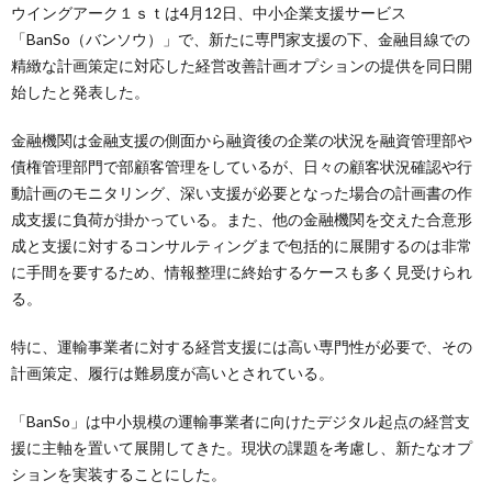
ウイングアーク１ｓｔは4月12日、中小企業支援サービス
「BanSo（バンソウ）」で、新たに専門家支援の下、金融目線での
精緻な計画策定に対応した経営改善計画オプションの提供を同日開
始したと発表した。
金融機関は金融支援の側面から融資後の企業の状況を融資管理部や
債権管理部門で部顧客管理をしているが、日々の顧客状況確認や行
動計画のモニタリング、深い支援が必要となった場合の計画書の作
成支援に負荷が掛かっている。また、他の金融機関を交えた合意形
成と支援に対するコンサルティングまで包括的に展開するのは非常
に手間を要するため、情報整理に終始するケースも多く見受けられ
る。
特に、運輸事業者に対する経営支援には高い専門性が必要で、その
計画策定、履行は難易度が高いとされている。
「BanSo」は中小規模の運輸事業者に向けたデジタル起点の経営支
援に主軸を置いて展開してきた。現状の課題を考慮し、新たなオプ
ションを実装することにした。