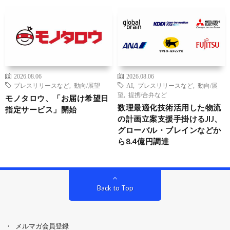
2026.08.06
2026.08.06
プレスリリースなど
,
動向/展望
AI
,
プレスリリースなど
,
動向/展
望
,
提携/合弁など
モノタロウ、「お届け希望日
数理最適化技術活用した物流
指定サービス」開始
の計画立案支援手掛けるJIJ、
グローバル・ブレインなどか
ら8.4億円調達
Back to Top
メルマガ会員登録