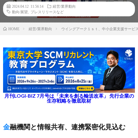
2024.04.12 11:56:14
経営/業界動向
動向/展望
,
プレスリリースなど
経営/業界動向
ウイングアーク１ｓｔ、中小企業支援サービ
HOME
月刊LOGI-BIZ 7月号は「未来を創る輸送改革」 先行企業の
生存戦略を徹底取材
金融機関と情報共有、連携緊密化見込む