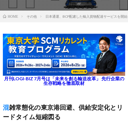
その他
日本通運、BCP配慮した輸入貨物配達サービスを開始
HOME
月刊LOGI-BIZ 7月号は「未来を創る輸送改革」 先行企業の
生存戦略を徹底取材
混雑常態化の東京港回避、供給安定化とリ
ードタイム短縮図る