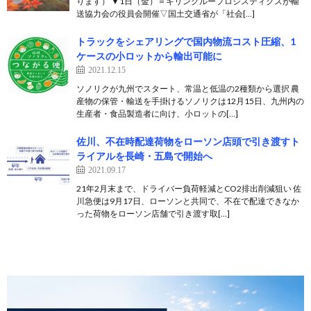
ります） ▼1日（金）＝キリングループロジスティクスが輸
送協力会の役員会開催▽国土交通省が「社会[…]
トラックをシェアリングで国内物流コスト圧縮、1
ケースの小ロットから輸出可能に
2021.12.15
ソノリクが九州でスタート、常温と低温の2種類から選択 農
産物の保管・輸送を手掛けるソノリクは12月15日、九州内の
生産者・食品製造者に向け、小ロットの[…]
佐川、不在時配達荷物をローソン店頭で引き渡すト
ライアルを長崎・五島で開始へ
2021.09.17
21年2月末まで、ドライバー負荷軽減とCO2排出削減狙い 佐
川急便は9月17日、ローソンと共同で、不在で配達できなか
った荷物をローソン店舗で引き渡す取[…]