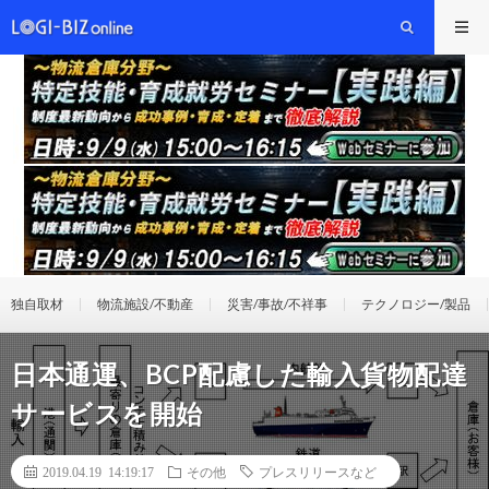
独自取材
物流施設/不動産
災害/事故/不祥事
テクノロジー/製品
日本通運、BCP配慮した輸入貨物配達
サービスを開始
2019.04.19 14:19:17
その他
プレスリリースなど