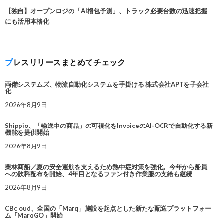
【独自】オープンロジの「AI梱包予測」、トラック必要台数の迅速把握
にも活用本格化
プレスリリースまとめてチェック
両備システムズ、物流自動化システムを手掛ける 株式会社APTを子会社
化
2026年8月9日
Shippio、「輸送中の商品」の可視化をInvoiceのAI-OCRで自動化する新
機能を提供開始
2026年8月9日
栗林商船／夏の安全運航を支えるため熱中症対策を強化。今年から船員
への飲料配布を開始、4年目となるファン付き作業服の支給も継続
2026年8月9日
CBcloud、全国の「Marq」施設を起点とした新たな配送プラットフォー
ム「MarqGO」開始