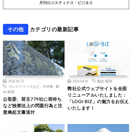
月刊ロジスティクス・ビジネス
その他
カテゴリの最新記事
2026.06.25
2026.04.01
動向/展望
プレスリリースなど
,
不祥事
,
動
弊社公式ウェブサイトを全面
向/展望
リニューアルいたしました：
公取委、荷主779社に荷待ち
「LOGI-BIZ」の魅力をお伝え
など独禁法上の問題行為と注
いたします！
意喚起文書送付