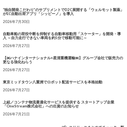
“独自開発こだわり”のサプリメントでD2C展開する「ウェルモット製薬」
がEC自動出荷アプリ「シッピーノ」を導入
2026年7月30日
自動車船の荷役中断を抑制する自動車移動用「スケーター」を開発・導
入 ～自力走行できない車両を約5分で移動可能に～
2026年7月27日
【㈱ハナインターナショナル×星清重機運輸㈱】グループ会社で販売力の
更なる強化ねらう
2026年7月27日
東京ミッドタウン八重洲でロボット配送サービスを本格始動
2026年7月27日
上組／コンテナ物流最適化サービスを提供する スタートアップ企業
「OneStream株式会社」への出資のお知らせ
2026年7月21日