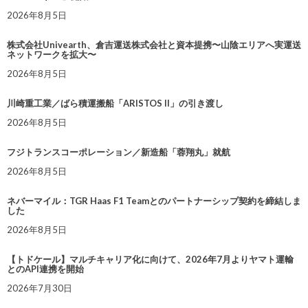
2026年8月5日
株式会社Univearth、倉吉運送株式会社と資本提携〜山陰エリアへ実運送
ネットワークを拡大〜
2026年8月5日
川崎重工業／ばら積運搬船「ARISTOS II」の引き渡し
2026年8月5日
フジトランスコーポレーション／新造船「蓉翔丸」就航
2026年8月5日
ネバーマイル：TGR Haas F1 Teamとのパートナーシップ契約を締結しま
した
2026年8月5日
【トドケール】マルチキャリア化に向けて、2026年7月よりヤマト運輸
とのAPI連携を開始
2026年7月30日