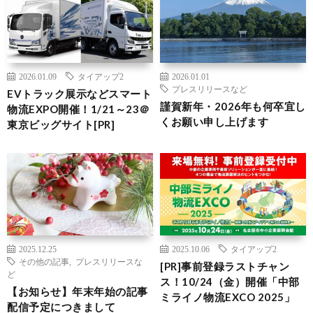
2026.01.09
タイアップ2
2026.01.01
プレスリリースなど
EVトラック展示などスマート
謹賀新年・2026年も何卒宜し
物流EXPO開催！1/21～23＠
くお願い申し上げます
東京ビッグサイト[PR]
2025.12.25
2025.10.06
タイアップ2
その他の記事
,
プレスリリースな
[PR]事前登録ラストチャン
ど
ス！10/24（金）開催「中部
【お知らせ】年末年始の記事
ミライノ物流EXCO 2025」
配信予定につきまして