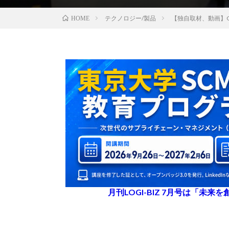
テクノロジー/製品
【独自取材、動画】
HOME
月刊LOGI-BIZ 7月号は「未