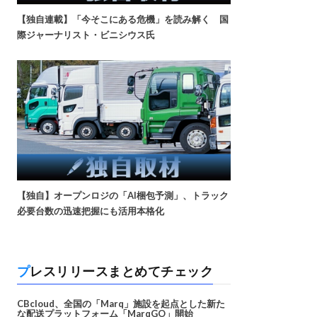
【独自連載】「今そこにある危機」を読み解く 国
際ジャーナリスト・ビニシウス氏
【独自】オープンロジの「AI梱包予測」、トラック
必要台数の迅速把握にも活用本格化
プレスリリースまとめてチェック
CBcloud、全国の「Marq」施設を起点とした新た
な配送プラットフォーム「MarqGO」開始