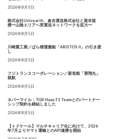
2026年8月5日
株式会社Univearth、倉吉運送株式会社と資本提
携〜山陰エリアへ実運送ネットワークを拡大〜
2026年8月5日
川崎重工業／ばら積運搬船「ARISTOS II」の引き渡
し
2026年8月5日
フジトランスコーポレーション／新造船「蓉翔丸」
就航
2026年8月5日
ネバーマイル：TGR Haas F1 Teamとのパートナー
シップ契約を締結しました
2026年8月5日
【トドケール】マルチキャリア化に向けて、2026
年7月よりヤマト運輸とのAPI連携を開始
2026年7月30日