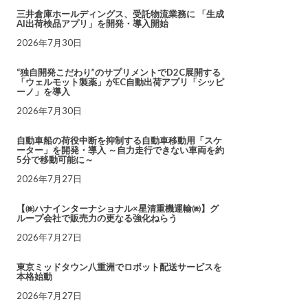
三井倉庫ホールディングス、受託物流業務に 「生成
AI出荷検品アプリ」を開発・導入開始
2026年7月30日
“独自開発こだわり”のサプリメントでD2C展開する
「ウェルモット製薬」がEC自動出荷アプリ「シッピ
ーノ」を導入
2026年7月30日
自動車船の荷役中断を抑制する自動車移動用「スケ
ーター」を開発・導入 ～自力走行できない車両を約
5分で移動可能に～
2026年7月27日
【㈱ハナインターナショナル×星清重機運輸㈱】グ
ループ会社で販売力の更なる強化ねらう
2026年7月27日
東京ミッドタウン八重洲でロボット配送サービスを
本格始動
2026年7月27日