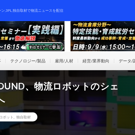
ーン,3PL,独自取材で物流ニュースを配信
事
テクノロジー/製品
雇用/人材
経営/業界動向
データ/
OUND、物流ロボットのシェ
へ
ロボット
,
独自取材