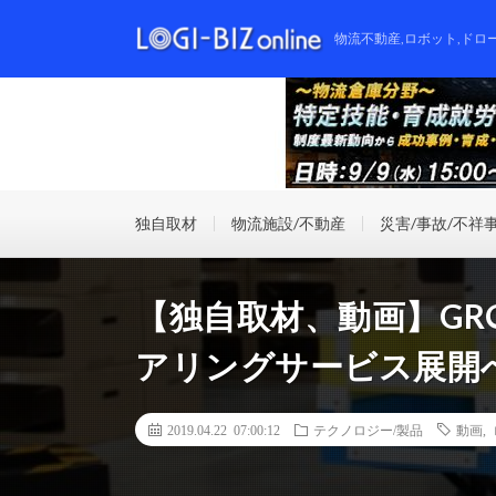
物流不動産,ロボット,ドロ
独自取材
物流施設/不動産
災害/事故/不祥
【独自取材、動画】GR
アリングサービス展開
2019.04.22 07:00:12
テクノロジー/製品
動画
,