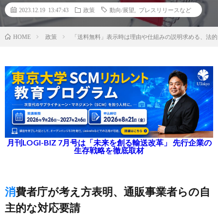
2023.12.19 13:47:43
政策
動向/展望
,
プレスリリースなど
政策
「送料無料」表示時は理由や仕組みの説明求める、法的
HOME
月刊LOGI-BIZ 7月号は「未来を創る輸送改革」 先行企業の
生存戦略を徹底取材
消費者庁が考え方表明、通販事業者らの自
主的な対応要請