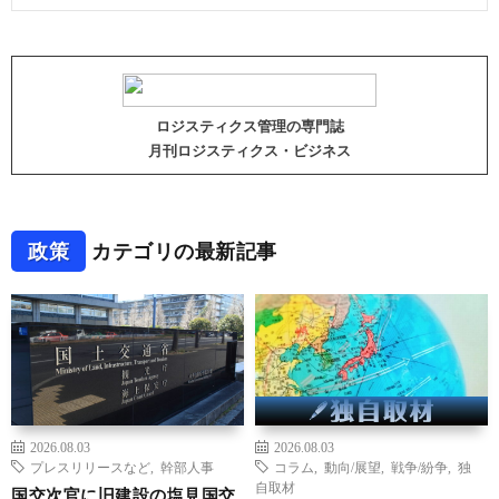
ロジスティクス管理の専門誌
月刊ロジスティクス・ビジネス
政策
カテゴリの最新記事
2026.08.03
2026.08.03
プレスリリースなど
,
幹部人事
コラム
,
動向/展望
,
戦争/紛争
,
独
自取材
国交次官に旧建設の塩見国交