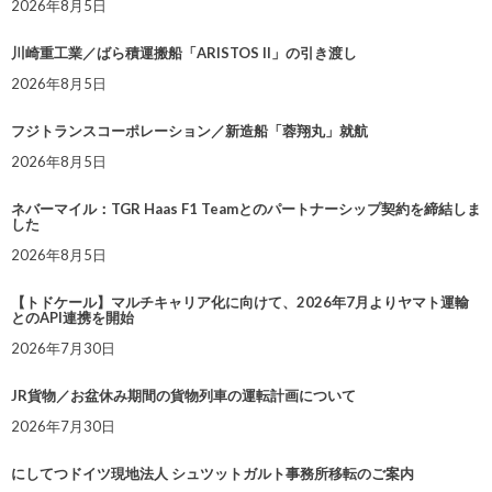
2026年8月5日
川崎重工業／ばら積運搬船「ARISTOS II」の引き渡し
2026年8月5日
フジトランスコーポレーション／新造船「蓉翔丸」就航
2026年8月5日
ネバーマイル：TGR Haas F1 Teamとのパートナーシップ契約を締結しま
した
2026年8月5日
【トドケール】マルチキャリア化に向けて、2026年7月よりヤマト運輸
とのAPI連携を開始
2026年7月30日
JR貨物／お盆休み期間の貨物列車の運転計画について
2026年7月30日
にしてつドイツ現地法人 シュツットガルト事務所移転のご案内