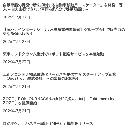
自動車船の荷役中断を抑制する自動車移動用「スケーター」を開発・導
入 ～自力走行できない車両を約5分で移動可能に～
2026年7月27日
【㈱ハナインターナショナル×星清重機運輸㈱】グループ会社で販売力の
更なる強化ねらう
2026年7月27日
東京ミッドタウン八重洲でロボット配送サービスを本格始動
2026年7月27日
上組／コンテナ物流最適化サービスを提供する スタートアップ企業
「OneStream株式会社」への出資のお知らせ
2026年7月21日
ZOZO、BONJOUR SAGANの自社EC拡大に向け「Fulfillment by
ZOZO」を提供開始
2026年7月21日
ロジポケ、「パスキー認証（MFA）」機能をリリース