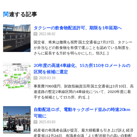
関連する記事
タクシーの飲食物配送許可、期限を1年延期へ
2022.08.02
国交省、将来は撤廃も視野 国土交通省は7月27日、タクシー
が弁当などの飲食物を有償で運ぶことを認めている制度を、
さらに延長する方針を明らかにした。恒久[…]
20年度の高速4車線化、15カ所110キロメートルの
区間を候補に選定
2020.03.10
事業費7080億円、財政投融資活用 国土交通省は3月10日、高
速道路の暫定2車線区間の4車線化について、2020年度に着
手する候補として15カ所、約1[…]
自動配送ロボ、電動キックボード並みの時速20km
可能に
2025.03.03
経産省の有識者会議が提言、最大積載量も引き上げ訴え 経済
産業省は2月26日、有識者会議「より配送能力の高い自動配