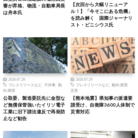
【次回から大幅リニューア
審が昇格、物流・自動車局長
ル！】「今そこにある危機」
は舟本氏
を読み解く 国際ジャーナリ
スト・ビニシウス氏
2026.07.29
2026.07.29
プレスリリースなど
,
不祥事
,
動
プレスリリースなど
,
動向/展望
,
向/展望
災害
公取委、製造委託先に金型な
【熊本地震】県知事の派遣要
ど無償保管強いたイリソ電子
請受け、自衛隊3600人体制で
工業に旧下請法違反で再発防
災害対応
止など勧告