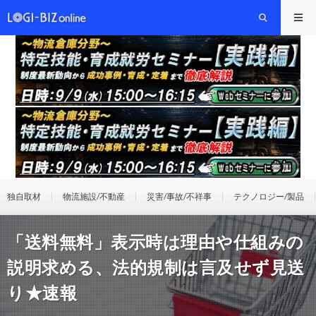
独自取材
物流施設/不動産
災害/事故/不祥事
テクノロジー/製品
「送料無料」表示時は理由や仕組みの
説明求める、法的規制は言及せず見送
り★速報