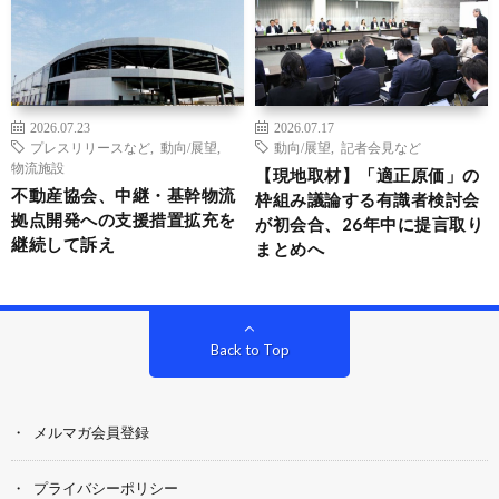
2026.07.23
2026.07.17
プレスリリースなど
,
動向/展望
,
動向/展望
,
記者会見など
物流施設
【現地取材】「適正原価」の
不動産協会、中継・基幹物流
枠組み議論する有識者検討会
拠点開発への支援措置拡充を
が初会合、26年中に提言取り
継続して訴え
まとめへ
Back to Top
メルマガ会員登録
プライバシーポリシー