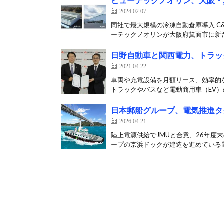
ヒューテックノオリン、大阪・
2024.02.07
同社で最大規模の冷凍自動倉庫導入 C
ーテックノオリンが大阪府箕面市に新た
日野自動車と関西電力、トラッ
2021.04.22
車両や充電設備を月額リース、効率的な
トラックやバスなど電動商用車（EV）の
日本郵船グループ、電気推進タ
2026.04.21
陸上電源供給でJMUと合意、26年度
ープの京浜ドックが建造を進めている電