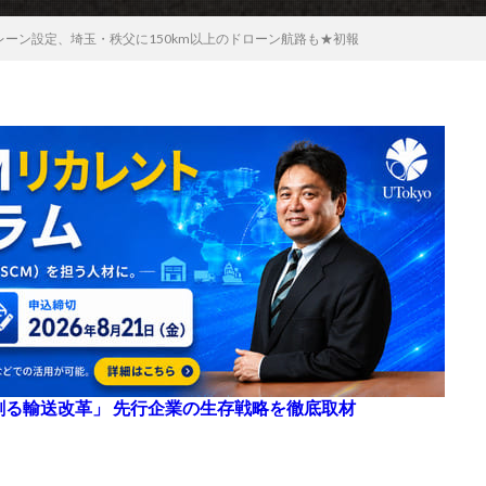
レーン設定、埼玉・秩父に150km以上のドローン航路も★初報
来を創る輸送改革」 先行企業の生存戦略を徹底取材