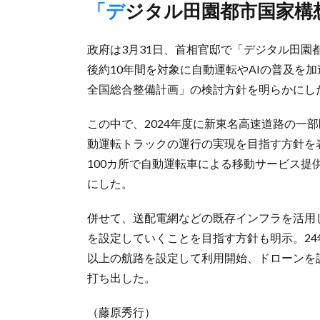
「デジタル田園都市国家
政府は3月31日、首相官邸で「デジタル田
後約10年間を対象に自動運転やAIの普及を
全国総合整備計画」の検討方針を明らかにし
この中で、2024年度に新東名高速道路の一
動運転トラックの運行の実現を目指す方針を表
100カ所で自動運転車による移動サービス
にした。
併せて、送配電網などの既存インフラを活用し
を設定していくことを目指す方針も明示。24
以上の航路を設定して利用開始、ドローンを
打ち出した。
（藤原秀行）