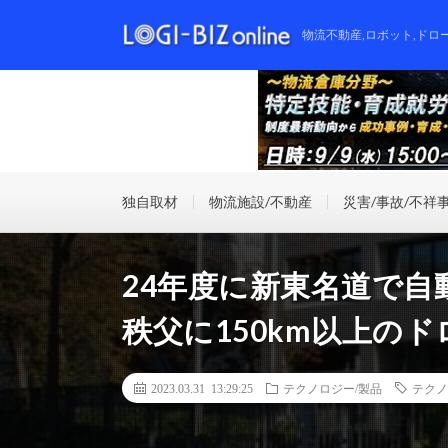
物流不動産,ロボット,ドロ
独自取材
物流施設/不動産
災害/事故/不祥
24年度に新東名道で自
秩父に150km以上の
2023.03.31 13:29:25
テクノロジー/製品
テクノ