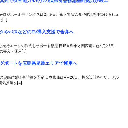
箕面で収容能力4.9万tの低温食品物流基幹拠点が竣工
&Fロジホールディングスは2月6日、傘下で低温食品物流を手掛けるヒュ
[…]
クやバスなどのEV導入支援で合弁へ
走行ルートの作成もサポート想定 日野自動車と関西電力は4月22日、
導入・運用[…]
グボートを広島県尾道エリアで運用へ
末の曳船作業従事開始を予定 日本郵船は4月20日、概念設計を行い、グル
気推進タ[…]