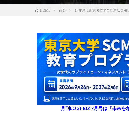
政策
24年度に新東名道で自動運転専用
HOME
月刊LOGI-BIZ 7月号は「未