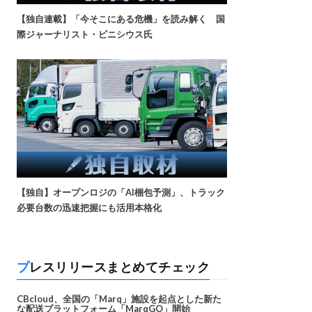
【独自連載】「今そこにある危機」を読み解く 国
際ジャーナリスト・ビニシウス氏
【独自】オープンロジの「AI梱包予測」、トラック
必要台数の迅速把握にも活用本格化
プレスリリースまとめてチェック
CBcloud、全国の「Marq」施設を起点とした新た
な配送プラットフォーム「MarqGO」開始