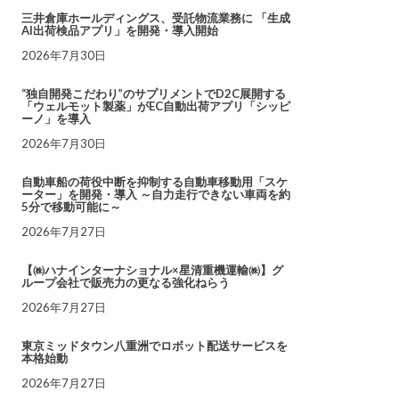
三井倉庫ホールディングス、受託物流業務に 「生成
AI出荷検品アプリ」を開発・導入開始
2026年7月30日
“独自開発こだわり”のサプリメントでD2C展開する
「ウェルモット製薬」がEC自動出荷アプリ「シッピ
ーノ」を導入
2026年7月30日
自動車船の荷役中断を抑制する自動車移動用「スケ
ーター」を開発・導入 ～自力走行できない車両を約
5分で移動可能に～
2026年7月27日
【㈱ハナインターナショナル×星清重機運輸㈱】グ
ループ会社で販売力の更なる強化ねらう
2026年7月27日
東京ミッドタウン八重洲でロボット配送サービスを
本格始動
2026年7月27日