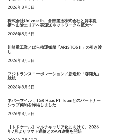
2026年8月5日
株式会社Univearth、倉吉運送株式会社と資本提
携〜山陰エリアへ実運送ネットワークを拡大〜
2026年8月5日
川崎重工業／ばら積運搬船「ARISTOS II」の引き渡
し
2026年8月5日
フジトランスコーポレーション／新造船「蓉翔丸」
就航
2026年8月5日
ネバーマイル：TGR Haas F1 Teamとのパートナー
シップ契約を締結しました
2026年8月5日
【トドケール】マルチキャリア化に向けて、2026
年7月よりヤマト運輸とのAPI連携を開始
2026年7月30日