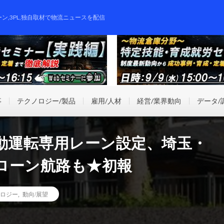
ーン,3PL,独自取材で物流ニュースを配信
事
テクノロジー/製品
雇用/人材
経営/業界動向
データ/
動運転専用レーン設定、埼玉・
ドローン航路も★初報
ロジー
,
動向/展望