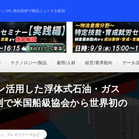
ーン,3PL,独自取材で物流ニュースを配信
事
テクノロジー/製品
雇用/人材
経営/業界動向
データ/
ン活用した浮体式石油・ガス
測で米国船級協会から世界初の
ン
,
プレスリリースなど