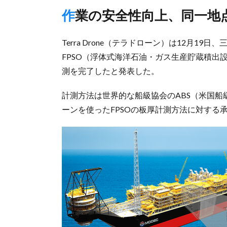
作業の安全性向上、同一
Terra Drone（テラドローン）は12月1
FPSO（浮体式海洋石油・ガス生産貯蔵積出
測を完了したと発表した。
計測方法は世界的な船級協会のABS（米国
ーンを使ったFPSOの板厚計測方法に対する