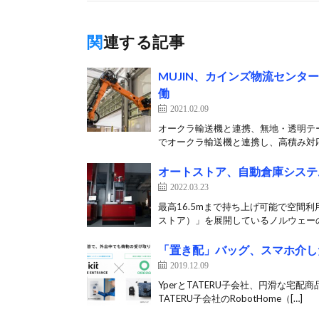
関連する記事
MUJIN、カインズ物流センタ
働
2021.02.09
オークラ輸送機と連携、無地・透明テー
でオークラ輸送機と連携し、高積み対応
オートストア、自動倉庫システ
2022.03.23
最高16.5mまで持ち上げ可能で空間利用
ストア）」を展開しているノルウェーの
「置き配」バッグ、スマホ介し
2019.12.09
YperとTATERU子会社、円滑な宅配
TATERU子会社のRobotHome（[…]