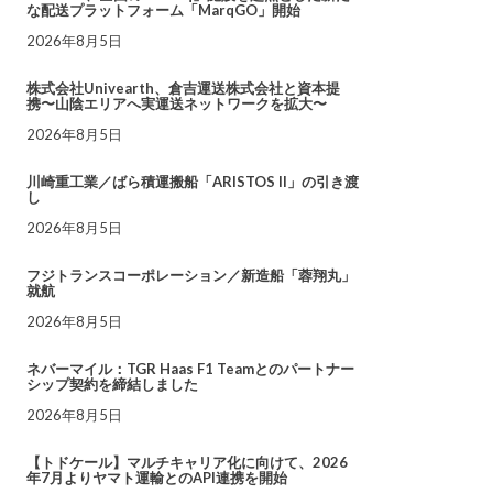
な配送プラットフォーム「MarqGO」開始
2026年8月5日
株式会社Univearth、倉吉運送株式会社と資本提
携〜山陰エリアへ実運送ネットワークを拡大〜
2026年8月5日
川崎重工業／ばら積運搬船「ARISTOS II」の引き渡
し
2026年8月5日
フジトランスコーポレーション／新造船「蓉翔丸」
就航
2026年8月5日
ネバーマイル：TGR Haas F1 Teamとのパートナー
シップ契約を締結しました
2026年8月5日
【トドケール】マルチキャリア化に向けて、2026
年7月よりヤマト運輸とのAPI連携を開始