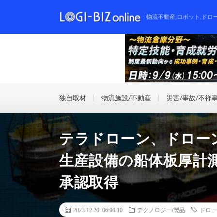
物流不動産,ロボット,ドロ
独自取材
物流施設/不動産
災害/事故/不祥
テラドローン、ドロー
生産設備の船体板厚計
承認取得
2023.12.20 06:00:10
テクノロジー/製品
ドロー