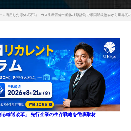
ーン活用した浮体式石油・ガス生産設備の船体板厚計測で米国船級協会から世界初
来を創る輸送改革」 先行企業の生存戦略を徹底取材