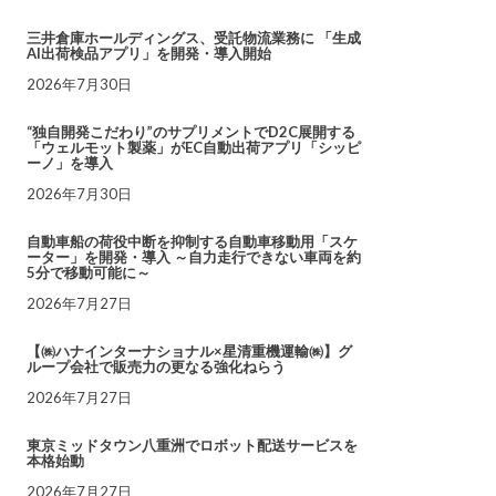
三井倉庫ホールディングス、受託物流業務に 「生成
AI出荷検品アプリ」を開発・導入開始
2026年7月30日
“独自開発こだわり”のサプリメントでD2C展開する
「ウェルモット製薬」がEC自動出荷アプリ「シッピ
ーノ」を導入
2026年7月30日
自動車船の荷役中断を抑制する自動車移動用「スケ
ーター」を開発・導入 ～自力走行できない車両を約
5分で移動可能に～
2026年7月27日
【㈱ハナインターナショナル×星清重機運輸㈱】グ
ループ会社で販売力の更なる強化ねらう
2026年7月27日
東京ミッドタウン八重洲でロボット配送サービスを
本格始動
2026年7月27日