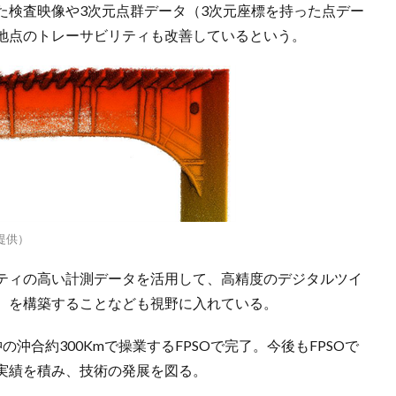
た検査映像や3次元点群データ（3次元座標を持った点デー
地点のトレーサビリティも改善しているという。
提供）
ティの高い計測データを活用して、高精度のデジタルツイ
）を構築することなども視野に入れている。
沖合約300Kmで操業するFPSOで完了。今後もFPSOで
実績を積み、技術の発展を図る。