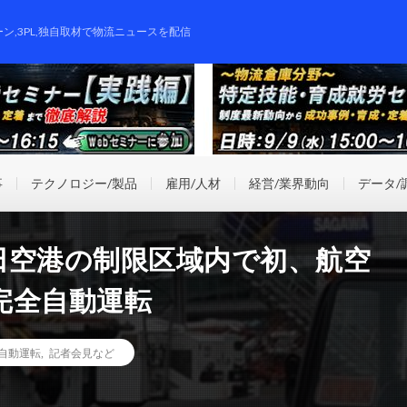
ーン,3PL,独自取材で物流ニュースを配信
事
テクノロジー/製品
雇用/人材
経営/業界動向
データ/
田空港の制限区域内で初、航空
完全自動運転
自動運転
,
記者会見など