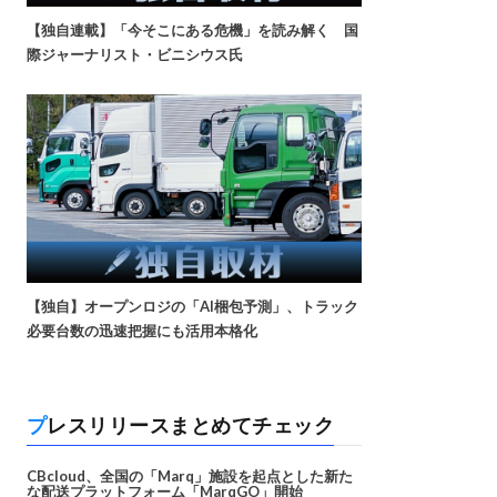
【独自連載】「今そこにある危機」を読み解く 国
際ジャーナリスト・ビニシウス氏
【独自】オープンロジの「AI梱包予測」、トラック
必要台数の迅速把握にも活用本格化
プレスリリースまとめてチェック
CBcloud、全国の「Marq」施設を起点とした新た
な配送プラットフォーム「MarqGO」開始