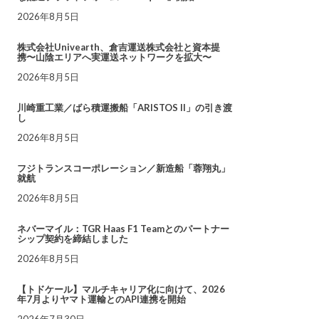
2026年8月5日
株式会社Univearth、倉吉運送株式会社と資本提
携〜山陰エリアへ実運送ネットワークを拡大〜
2026年8月5日
川崎重工業／ばら積運搬船「ARISTOS II」の引き渡
し
2026年8月5日
フジトランスコーポレーション／新造船「蓉翔丸」
就航
2026年8月5日
ネバーマイル：TGR Haas F1 Teamとのパートナー
シップ契約を締結しました
2026年8月5日
【トドケール】マルチキャリア化に向けて、2026
年7月よりヤマト運輸とのAPI連携を開始
2026年7月30日