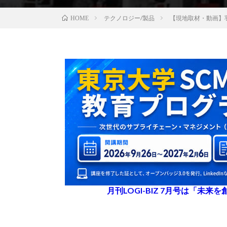
テクノロジー/製品
【現地取材・動画】
HOME
月刊LOGI-BIZ 7月号は「未