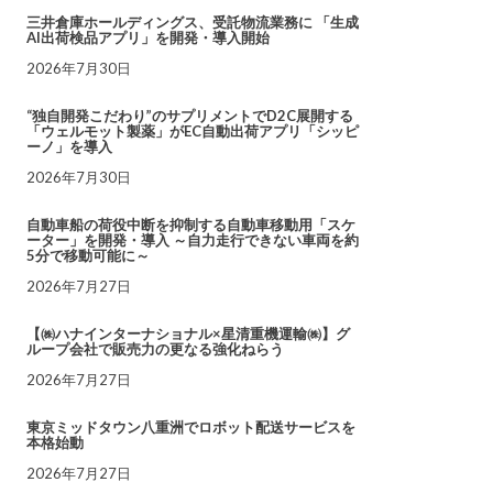
三井倉庫ホールディングス、受託物流業務に 「生成
AI出荷検品アプリ」を開発・導入開始
2026年7月30日
“独自開発こだわり”のサプリメントでD2C展開する
「ウェルモット製薬」がEC自動出荷アプリ「シッピ
ーノ」を導入
2026年7月30日
自動車船の荷役中断を抑制する自動車移動用「スケ
ーター」を開発・導入 ～自力走行できない車両を約
5分で移動可能に～
2026年7月27日
【㈱ハナインターナショナル×星清重機運輸㈱】グ
ループ会社で販売力の更なる強化ねらう
2026年7月27日
東京ミッドタウン八重洲でロボット配送サービスを
本格始動
2026年7月27日