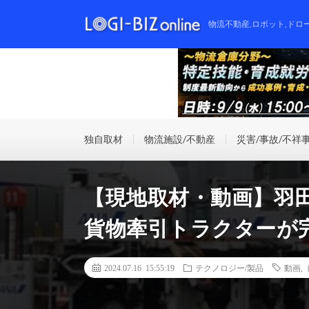
物流不動産,ロボット,ドロ
独自取材
物流施設/不動産
災害/事故/不祥
【現地取材・動画】羽
貨物牽引トラクターが
2024.07.16 15:55:19
テクノロジー/製品
動画
,