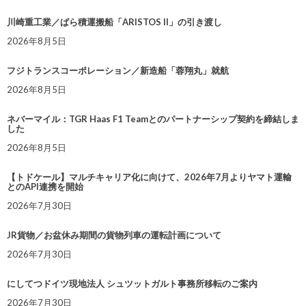
川崎重工業／ばら積運搬船「ARISTOS II」の引き渡し
2026年8月5日
フジトランスコーポレーション／新造船「蓉翔丸」就航
2026年8月5日
ネバーマイル：TGR Haas F1 Teamとのパートナーシップ契約を締結しま
した
2026年8月5日
【トドケール】マルチキャリア化に向けて、2026年7月よりヤマト運輸
とのAPI連携を開始
2026年7月30日
JR貨物／お盆休み期間の貨物列車の運転計画について
2026年7月30日
にしてつドイツ現地法人 シュツットガルト事務所移転のご案内
2026年7月30日