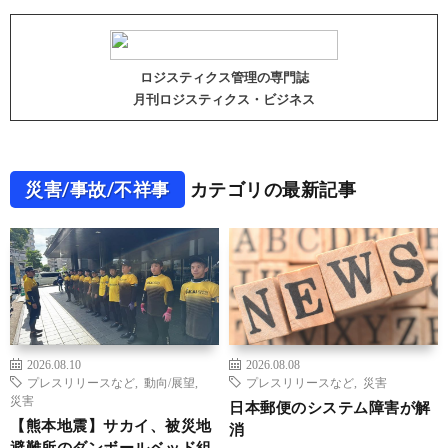
ロジスティクス管理の専門誌
月刊ロジスティクス・ビジネス
災害/事故/不祥事
カテゴリの最新記事
2026.08.10
2026.08.08
プレスリリースなど
,
動向/展望
,
プレスリリースなど
,
災害
災害
日本郵便のシステム障害が解
【熊本地震】サカイ、被災地
消
避難所のダンボールベッド組