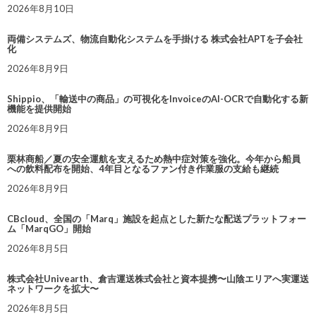
2026年8月10日
両備システムズ、物流自動化システムを手掛ける 株式会社APTを子会社
化
2026年8月9日
Shippio、「輸送中の商品」の可視化をInvoiceのAI-OCRで自動化する新
機能を提供開始
2026年8月9日
栗林商船／夏の安全運航を支えるため熱中症対策を強化。今年から船員
への飲料配布を開始、4年目となるファン付き作業服の支給も継続
2026年8月9日
CBcloud、全国の「Marq」施設を起点とした新たな配送プラットフォー
ム「MarqGO」開始
2026年8月5日
株式会社Univearth、倉吉運送株式会社と資本提携〜山陰エリアへ実運送
ネットワークを拡大〜
2026年8月5日