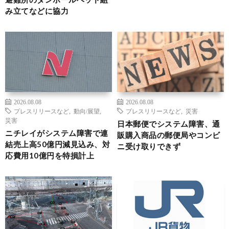
み立てなどに協力
2026.08.08
2026.08.08
プレスリリースなど
,
動向/展望
,
プレスリリースなど
,
災害
災害
日本郵便でシステム障害、通
ニチレイがシステム障害で連
販購入商品の郵便局やコンビ
結売上高50億円減見込み、対
ニ受け取りできず
応費用10億円を特損計上