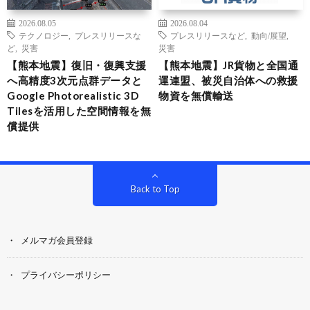
2026.08.05
2026.08.04
テクノロジー
,
プレスリリースな
プレスリリースなど
,
動向/展望
,
ど
,
災害
災害
【熊本地震】復旧・復興支援
【熊本地震】JR貨物と全国通
へ高精度3次元点群データと
運連盟、被災自治体への救援
Google Photorealistic 3D
物資を無償輸送
Tilesを活用した空間情報を無
償提供
Back to Top
メルマガ会員登録
プライバシーポリシー