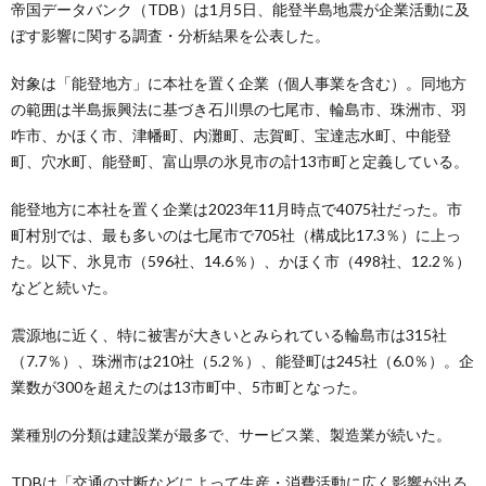
帝国データバンク（TDB）は1月5日、能登半島地震が企業活動に及
ぼす影響に関する調査・分析結果を公表した。
対象は「能登地方」に本社を置く企業（個人事業を含む）。同地方
の範囲は半島振興法に基づき石川県の七尾市、輪島市、珠洲市、羽
咋市、かほく市、津幡町、内灘町、志賀町、宝達志水町、中能登
町、穴水町、能登町、富山県の氷見市の計13市町と定義している。
能登地方に本社を置く企業は2023年11月時点で4075社だった。市
町村別では、最も多いのは七尾市で705社（構成比17.3％）に上っ
た。以下、氷見市（596社、14.6％）、かほく市（498社、12.2％）
などと続いた。
震源地に近く、特に被害が大きいとみられている輪島市は315社
（7.7％）、珠洲市は210社（5.2％）、能登町は245社（6.0％）。企
業数が300を超えたのは13市町中、5市町となった。
業種別の分類は建設業が最多で、サービス業、製造業が続いた。
TDBは「交通の寸断などによって生産・消費活動に広く影響が出る