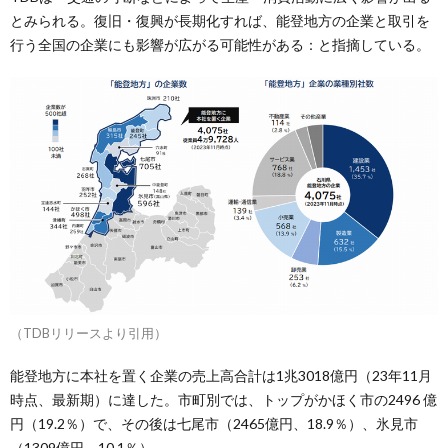
とみられる。復旧・復興が長期化すれば、能登地方の企業と取引を
行う全国の企業にも影響が広がる可能性がある：と指摘している。
（TDBリリースより引用）
能登地方に本社を置く企業の売上高合計は1兆3018億円（23年11月
時点、最新期）に達した。市町別では、トップがかほく市の2496 億
円（19.2％）で、その後は七尾市（2465億円、18.9％）、氷見市
（1309億円、10.1％）。