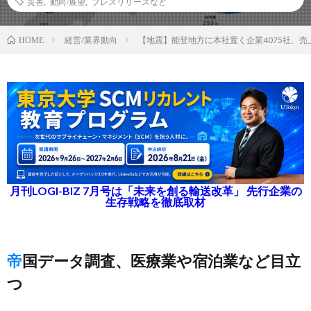
災害
,
動向/展望
,
プレスリリースなど
経営/業界動向
【地震】能登地方に本社置く企業4075社、売
HOME
月刊LOGI-BIZ 7月号は「未来を創る輸送改革」 先行企業の
生存戦略を徹底取材
帝国データ調査、医療業や宿泊業など目立
つ