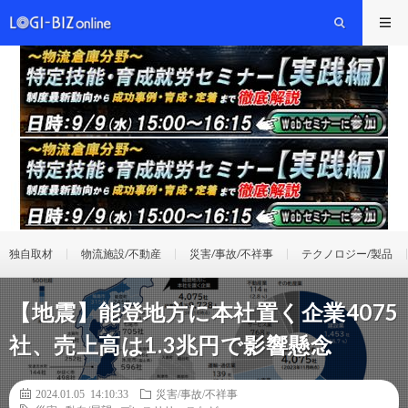
独自取材
物流施設/不動産
災害/事故/不祥事
テクノロジー/製品
【地震】能登地方に本社置く企業4075
社、売上高は1.3兆円で影響懸念
2024.01.05 14:10:33
災害/事故/不祥事