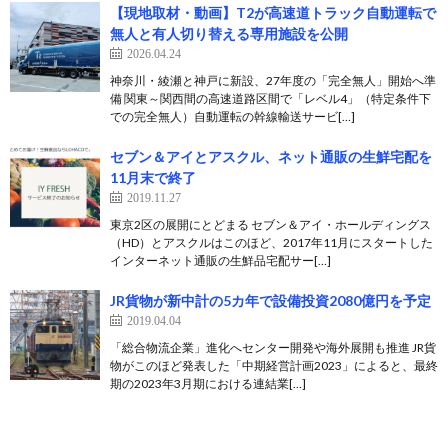
【現地取材・動画】T2が高速道トラック自動運転で
無人と有人切り替える専用施設を公開
2026.04.24
神奈川・綾瀬と神戸に新設、27年度の「完全無人」開始へ準
備 関東～関西間の高速道路区間で「レベル4」（特定条件下
での完全無人）自動運転の幹線輸送サービ[…]
セブン＆アイとアスクル、ネット通販の生鮮宅配を
11月末で終了
2019.11.27
東京2区の展開にとどまる セブン＆アイ・ホールディングス
（HD）とアスクルはこのほど、2017年11月にスタートした
インターネット通販の生鮮品宅配サー[…]
JR貨物が新中計の5カ年で設備投資2080億円を予定
2019.04.04
「総合物流企業」進化へセンター開発や海外展開も推進 JR貨
物がこのほど発表した「中期経営計画2023」によると、最終
期の2023年3月期における連結業[…]