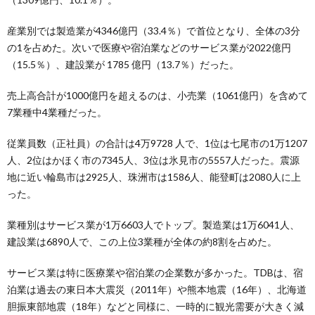
産業別では製造業が4346億円（33.4％）で首位となり、全体の3分
の1を占めた。次いで医療や宿泊業などのサービス業が2022億円
（15.5％）、建設業が 1785 億円（13.7％）だった。
売上高合計が1000億円を超えるのは、小売業（1061億円）を含めて
7業種中4業種だった。
従業員数（正社員）の合計は4万9728 人で、1位は七尾市の1万1207
人、2位はかほく市の7345人、3位は氷見市の5557人だった。震源
地に近い輪島市は2925人、珠洲市は1586人、能登町は2080人に上
った。
業種別はサービス業が1万6603人でトップ。製造業は1万6041人、
建設業は6890人で、この上位3業種が全体の約8割を占めた。
サービス業は特に医療業や宿泊業の企業数が多かった。TDBは、宿
泊業は過去の東日本大震災（2011年）や熊本地震（16年）、北海道
胆振東部地震（18年）などと同様に、一時的に観光需要が大きく減