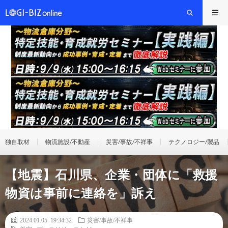
独自取材
物流施設/不動産
災害/事故/不祥事
テクノロジー/製品
【地震】石川県、企業・団体に「救援
物資は事前に連絡を」訴え
2024.01.05 19:34:32
災害/事故/不祥事