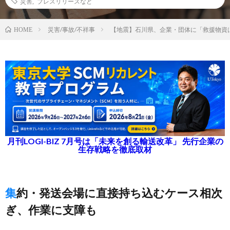
災害
,
プレスリリースなど
災害/事故/不祥事
【地震】石川県、企業・団体に「救援物資
HOME
月刊LOGI-BIZ 7月号は「未来を創る輸送改革」 先行企業の
生存戦略を徹底取材
集約・発送会場に直接持ち込むケース相次
ぎ、作業に支障も