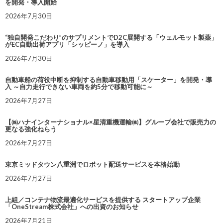
を開発・導入開始
2026年7月30日
“独自開発こだわり”のサプリメントでD2C展開する「ウェルモット製薬」
がEC自動出荷アプリ「シッピーノ」を導入
2026年7月30日
自動車船の荷役中断を抑制する自動車移動用「スケーター」を開発・導
入 ～自力走行できない車両を約5分で移動可能に～
2026年7月27日
【㈱ハナインターナショナル×星清重機運輸㈱】グループ会社で販売力の
更なる強化ねらう
2026年7月27日
東京ミッドタウン八重洲でロボット配送サービスを本格始動
2026年7月27日
上組／コンテナ物流最適化サービスを提供する スタートアップ企業
「OneStream株式会社」への出資のお知らせ
2026年7月21日