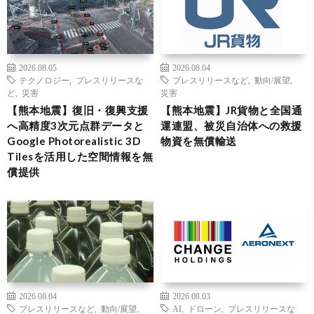
2026.08.05
2026.08.04
テクノロジー
,
プレスリリースな
プレスリリースなど
,
動向/展望
,
ど
,
災害
災害
【熊本地震】復旧・復興支援
【熊本地震】JR貨物と全国通
へ高精度3次元点群データと
運連盟、被災自治体への救援
Google Photorealistic 3D
物資を無償輸送
Tilesを活用した空間情報を無
償提供
2026.08.04
2026.08.03
プレスリリースなど
,
動向/展望
,
AI
,
ドローン
,
プレスリリースな