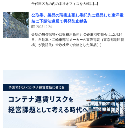
千代田区丸の内の本社オフィスを大幅に[…]
公取委、製品の瑕疵主張し委託先に返品した東洋電
装に下請法違反で再発防止勧告
2025.12.24
金型の無償保管や回収費用負担も 公正取引委員会は12月24
日、自動車・二輪車部品メーカーの東洋電装（東京都港区新
橋）が委託先に全数検査で合格とした製品[…]