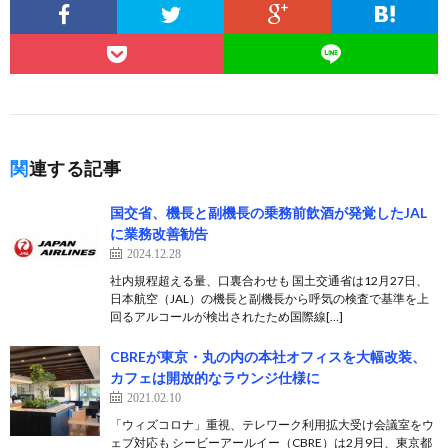
関連する記事
国交省、機長と副機長の乗務前飲酒が発覚したJAL
に業務改善勧告
2024.12.28
社内規程超える量、口裏合わせも 国土交通省は12月27日、
日本航空（JAL）の機長と副機長から呼気の検査で基準を上
回るアルコールが検出されたため国際線[…]
CBREが東京・丸の内の本社オフィスを大幅改装、
カフェは開放的なラウンジ仕様に
2021.02.10
「ウィズコロナ」重視、テレワーク利用拡大受け会議室をウ
ェブ対応も シービーアールイー（CBRE）は2月9日、東京都