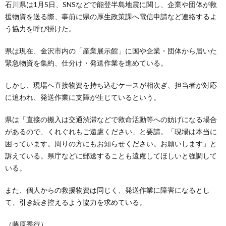
石川県は1月5日、SNSなどで能登半島地震に関し、企業や団体が救
援物資を送る際、事前に県の厚生政策課へ電信申請など連絡するよ
う協力を呼び掛けた。
県は現在、金沢市内の「産業展示館」に国や企業・団体から届いた
緊急物資を集約、仕分け・発送作業を進めている。
しかし、現場へ直接物資を持ち込むケースが相次ぎ、担当者が対応
に追われ、発送作業に支障が生じているという。
県は「直接の搬入は交通渋滞などで救命活動等への妨げになる場合
があるので、くれぐれもご遠慮ください」と要請。「現場は本当に
困っています。周りの方にもお知らせください。お願いします」と
訴えている。県庁などに郵送することも遠慮してほしいと強調して
いる。
また、個人からの救援物資は同じく、発送作業に障害になるとし
て、引き続き控えるよう協力を求めている。
（藤原秀行）