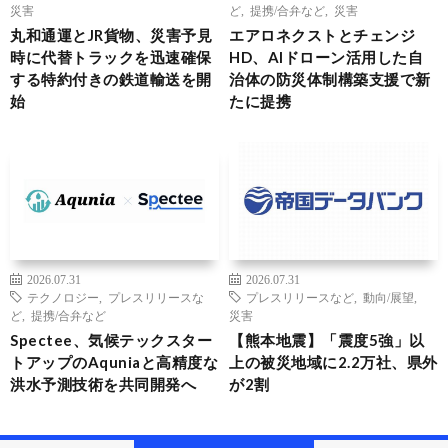
災害
ど
,
提携/合弁など
,
災害
丸和通運とJR貨物、災害予見
エアロネクストとチェンジ
時に代替トラックを迅速確保
HD、AIドローン活用した自
する特約付きの鉄道輸送を開
治体の防災体制構築支援で新
始
たに提携
2026.07.31
2026.07.31
テクノロジー
,
プレスリリースな
プレスリリースなど
,
動向/展望
,
ど
,
提携/合弁など
災害
Spectee、気候テックスター
【熊本地震】「震度5強」以
トアップのAquniaと高精度な
上の被災地域に2.2万社、県外
洪水予測技術を共同開発へ
が2割