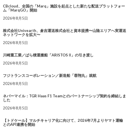
CBcloud、全国の「Marq」施設を起点とした新たな配送プラットフォー
ム「MarqGO」開始
2026年8月5日
株式会社Univearth、倉吉運送株式会社と資本提携〜山陰エリアへ実運送
ネットワークを拡大〜
2026年8月5日
川崎重工業／ばら積運搬船「ARISTOS II」の引き渡し
2026年8月5日
フジトランスコーポレーション／新造船「蓉翔丸」就航
2026年8月5日
ネバーマイル：TGR Haas F1 Teamとのパートナーシップ契約を締結しま
した
2026年8月5日
【トドケール】マルチキャリア化に向けて、2026年7月よりヤマト運輸
とのAPI連携を開始