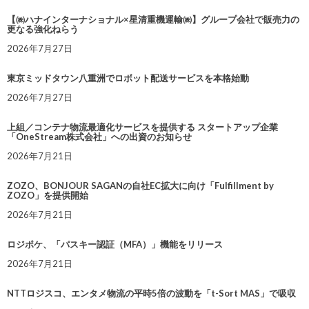
【㈱ハナインターナショナル×星清重機運輸㈱】グループ会社で販売力の
更なる強化ねらう
2026年7月27日
東京ミッドタウン八重洲でロボット配送サービスを本格始動
2026年7月27日
上組／コンテナ物流最適化サービスを提供する スタートアップ企業
「OneStream株式会社」への出資のお知らせ
2026年7月21日
ZOZO、BONJOUR SAGANの自社EC拡大に向け「Fulfillment by
ZOZO」を提供開始
2026年7月21日
ロジポケ、「パスキー認証（MFA）」機能をリリース
2026年7月21日
NTTロジスコ、エンタメ物流の平時5倍の波動を「t-Sort MAS」で吸収