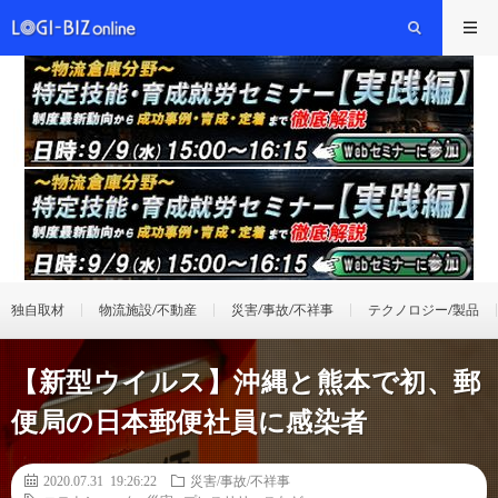
独自取材
物流施設/不動産
災害/事故/不祥事
テクノロジー/製品
【新型ウイルス】沖縄と熊本で初、郵
便局の日本郵便社員に感染者
2020.07.31 19:26:22
災害/事故/不祥事