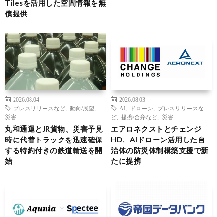
Tilesを活用した空間情報を無
償提供
2026.08.04
2026.08.03
プレスリリースなど
,
動向/展望
,
AI
,
ドローン
,
プレスリリースな
災害
ど
,
提携/合弁など
,
災害
丸和通運とJR貨物、災害予見
エアロネクストとチェンジ
時に代替トラックを迅速確保
HD、AIドローン活用した自
する特約付きの鉄道輸送を開
治体の防災体制構築支援で新
始
たに提携