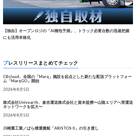
【独自】オープンロジの「AI梱包予測」、トラック必要台数の迅速把握
にも活用本格化
プレスリリースまとめてチェック
CBcloud、全国の「Marq」施設を起点とした新たな配送プラットフォー
ム「MarqGO」開始
2026年8月5日
株式会社Univearth、倉吉運送株式会社と資本提携〜山陰エリアへ実運送
ネットワークを拡大〜
2026年8月5日
川崎重工業／ばら積運搬船「ARISTOS II」の引き渡し