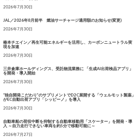
2026年7月30日
JAL／2026年8月前半 燃油サーチャージ適用額のお知らせ(変更)
2026年7月30日
椿本チエイン／再生可能エネルギーを活用し、カーボンニュートラル実
現を加速
2026年7月30日
三井倉庫ホールディングス、受託物流業務に 「生成AI出荷検品アプリ」
を開発・導入開始
2026年7月30日
“独自開発こだわり”のサプリメントでD2C展開する「ウェルモット製薬」
がEC自動出荷アプリ「シッピーノ」を導入
2026年7月30日
自動車船の荷役中断を抑制する自動車移動用「スケーター」を開発・導
入 ～自力走行できない車両を約5分で移動可能に～
2026年7月27日