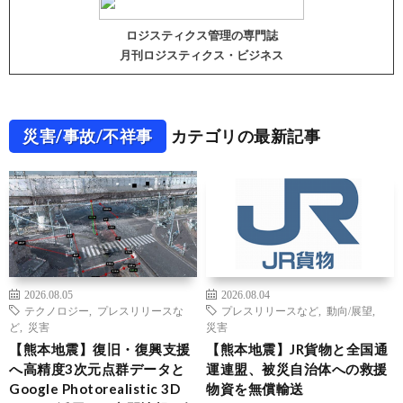
ロジスティクス管理の専門誌
月刊ロジスティクス・ビジネス
災害/事故/不祥事
カテゴリの最新記事
2026.08.05
2026.08.04
テクノロジー
,
プレスリリースな
プレスリリースなど
,
動向/展望
,
ど
,
災害
災害
【熊本地震】復旧・復興支援
【熊本地震】JR貨物と全国通
へ高精度3次元点群データと
運連盟、被災自治体への救援
Google Photorealistic 3D
物資を無償輸送