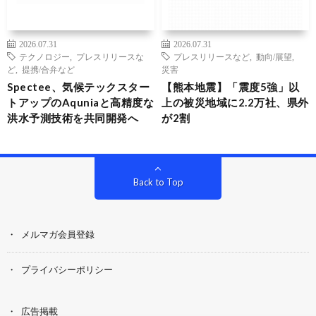
2026.07.31
2026.07.31
テクノロジー
,
プレスリリースな
プレスリリースなど
,
動向/展望
,
ど
,
提携/合弁など
災害
Spectee、気候テックスター
【熊本地震】「震度5強」以
トアップのAquniaと高精度な
上の被災地域に2.2万社、県外
洪水予測技術を共同開発へ
が2割
Back to Top
メルマガ会員登録
プライバシーポリシー
広告掲載