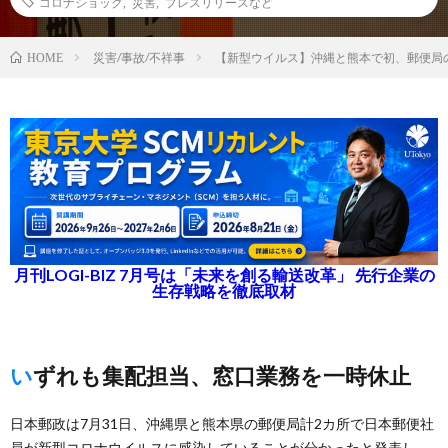
コロナショック
,
災害
,
プレスリリースなど
災害/事故/不祥事
【新型ウイルス】沖縄と熊本で初、郵便局
HOME
月刊LOGI-BIZ 7月号は「未来を創る輸送改革」 先行企業の
生存戦略を徹底取材
いずれも集配担当、窓口業務を一時休止
日本郵政は7月31日、沖縄県と熊本県の郵便局計2カ所で日本郵便社
員が新型コロナウイルスに感染していることが分かったと発表し