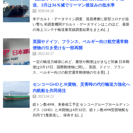
送、3月は36％減でリーマン後並みの低水準
2020.04.20
米デカルト・データマイン調査、貿易摩擦に新型コロナが追
い撃ち 米調査機関デカルト・データマインはこのほど、最新
の海上コンテナ輸送量実績調査結果をまとめ[…]
英国やドイツ、フランス、ベルギー向け航空通常郵
便物の引き受けを一部再開
2022.03.17
一定の輸送力確保にめど、書状や郵便はがきなど対象 日本郵
便は3月17日、国際郵便物に関し、英国、ドイツ、フラン
ス、ベルギー向けの航空通常郵便物の引き受[…]
センコーGHDとJR貨物、災害時の代行輸送力強化へ
内航船を共同発注
2023.04.13
総トン数499t、来春竣工予定 センコーグループホールディン
グス（GHD）とJR貨物は4月12日、総トン数499t型貨物船を
共同で1隻新造し、保有する[…]