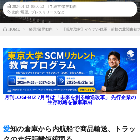
2024.01.12 06:00:52
経営/業界動向
動向/展望
,
プレスリリースなど
経営/業界動向
【現地取材】イケアが群馬・前橋の北関東初
HOME
月刊LOGI-BIZ 7月号は「未来を創る輸送改革」 先行企業の
生存戦略を徹底取材
愛知の倉庫から内航船で商品輸送、トラッ
クの走行距離短縮図る