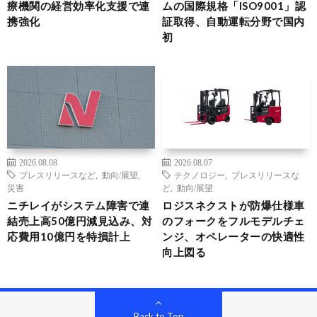
療機関の経営効率化支援で連
ムの国際規格「ISO9001」認
携強化
証取得、自動運転分野で国内
初
2026.08.08
2026.08.07
プレスリリースなど
,
動向/展望
,
テクノロジー
,
プレスリリースな
災害
ど
,
動向/展望
ニチレイがシステム障害で連
ロジスネクストが防爆仕様車
結売上高50億円減見込み、対
のフォークをフルモデルチェ
応費用10億円を特損計上
ンジ、オペレーターの快適性
向上図る
Back to Top