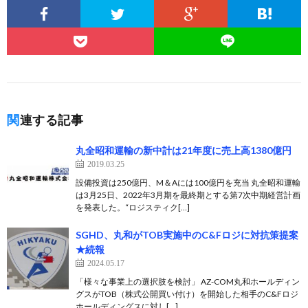
関連する記事
丸全昭和運輸の新中計は21年度に売上高1380億円
2019.03.25
設備投資は250億円、M＆Aには100億円を充当 丸全昭和運輸
は3月25日、2022年3月期を最終期とする第7次中期経営計画
を発表した。“ロジスティク[…]
SGHD、丸和がTOB実施中のC&Fロジに対抗策提案
★続報
2024.05.17
「様々な事業上の選択肢を検討」 AZ-COM丸和ホールディン
グスがTOB（株式公開買い付け）を開始した相手のC&Fロジ
ホールディングスに対し[…]