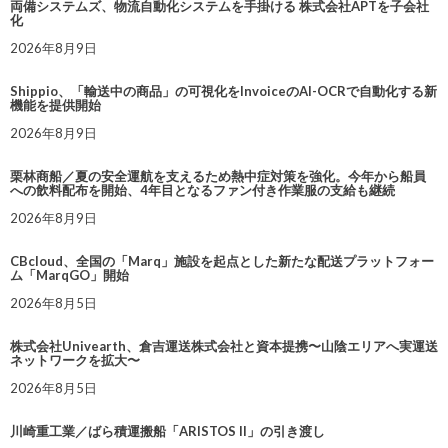
両備システムズ、物流自動化システムを手掛ける 株式会社APTを子会社
化
2026年8月9日
Shippio、「輸送中の商品」の可視化をInvoiceのAI-OCRで自動化する新
機能を提供開始
2026年8月9日
栗林商船／夏の安全運航を支えるため熱中症対策を強化。今年から船員
への飲料配布を開始、4年目となるファン付き作業服の支給も継続
2026年8月9日
CBcloud、全国の「Marq」施設を起点とした新たな配送プラットフォー
ム「MarqGO」開始
2026年8月5日
株式会社Univearth、倉吉運送株式会社と資本提携〜山陰エリアへ実運送
ネットワークを拡大〜
2026年8月5日
川崎重工業／ばら積運搬船「ARISTOS II」の引き渡し