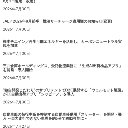
8月1日適用 改定）
2026年7月30日
JAL／2026年8月前半 燃油サーチャージ適用額のお知らせ(変更)
2026年7月30日
椿本チエイン／再生可能エネルギーを活用し、カーボンニュートラル実
現を加速
2026年7月30日
三井倉庫ホールディングス、受託物流業務に 「生成AI出荷検品アプリ」
を開発・導入開始
2026年7月30日
“独自開発こだわり”のサプリメントでD2C展開する「ウェルモット製薬」
がEC自動出荷アプリ「シッピーノ」を導入
2026年7月30日
自動車船の荷役中断を抑制する自動車移動用「スケーター」を開発・導
入 ～自力走行できない車両を約5分で移動可能に～
2026年7月27日