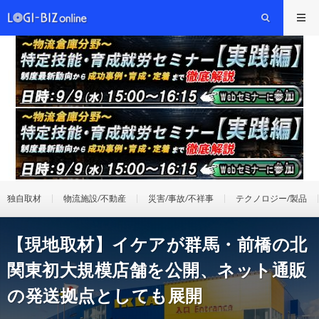
独自取材
物流施設/不動産
災害/事故/不祥事
テクノロジー/製品
【現地取材】イケアが群馬・前橋の北
関東初大規模店舗を公開、ネット通販
の発送拠点としても展開