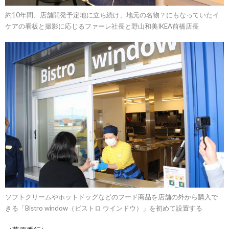
約10年間、店舗開発予定地に立ち続け、地元の名物？にもなっていたイ
ケアの看板と撮影に応じるファーレ社長と野山和美IKEA前橋店長
ソフトクリームやホットドッグなどのフード商品を店舗の外から購入で
きる「Bistro window（ビストロ ウインドウ）」を初めて設置する