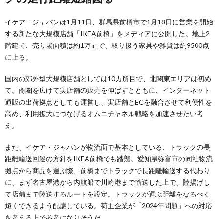
イケア・ジャパンは1月11日、群馬県前橋市で1月18日に営業を開始
する新たな大規模店舗「IKEA前橋」をメディアに公開した。地上2
階建て、売り場面積は約1万㎡で、取り扱う家具や雑貨は約9500点
に上る。
国内の郊外型大規模店舗としては10カ所目で、北関東エリアは初め
て。商圏を広げて実店舗の販売を伸ばすとともに、インターネット
通販の出荷拠点としても運営し、実店舗とECを融合させて利便性を
高め、利用拡大につなげるオムニチャネル戦略を加速させたい考
え。
また、イケア・ジャパンが物流面で基本としている、トラックの長
距離輸送回避の方針をIKEA前橋でも踏襲。愛知県弥富市の同社物流
拠点から商品を運ぶ際、前橋までトラックで長距離輸送する代わり
に、まず名古屋港から内航船で川崎港まで輸送した上で、陸揚げし
て店舗まで陸送するルートを設定。トラックが運ぶ距離をなるべく
短くできるよう配慮している。荷主企業が「2024年問題」への対応
を考える上で参考になりそうだ。