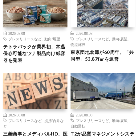
2026.08.08
2026.08.08
プレスリリースなど
,
動向/展望
プレスリリースなど
,
動向/展望
,
物流施設
テトラパックが業界初、常温
東京団地倉庫が60周年、「共
保存可能なツナ製品向け紙容
同型」53.8万㎡を運営
器を発表
2026.08.08
2026.08.08
プレスリリースなど
,
提携/合弁な
プレスリリースなど
,
動向/展望
,
ど
自動運転
三菱商事とメディパルHD、医
T2が品質マネジメントシステ