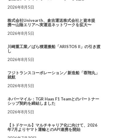
2026年8月5日
株式会社Univearth、倉吉運送株式会社と資本提
携〜山陰エリアへ実運送ネットワークを拡大〜
2026年8月5日
川崎重工業／ばら積運搬船「ARISTOS II」の引き渡
し
2026年8月5日
フジトランスコーポレーション／新造船「蓉翔丸」
就航
2026年8月5日
ネバーマイル：TGR Haas F1 Teamとのパートナー
シップ契約を締結しました
2026年8月5日
【トドケール】マルチキャリア化に向けて、2026
年7月よりヤマト運輸とのAPI連携を開始
2026年7月30日