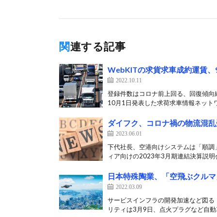
関連する記事
WebKITの求貨求車成約運賃、
2022.10.11
登録件数はコロナ前上回る、回復傾向
10月1日発表した求荷求車情報ネットワー
ダイフク、コロナ禍の物流混乱
2023.06.01
下代社長、空港向けシステムは「順調」
ィア向けの2023年3月期連結決算説明会
日本特殊陶業、「空飛ぶクルマ
2022.03.09
サービスインフラの開発加速など図る
リティは3月9日、点火プラグなど自動車