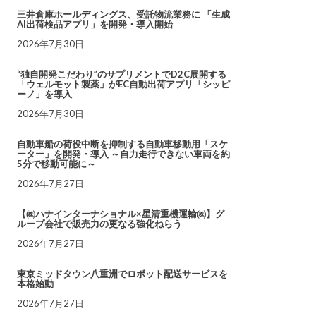
三井倉庫ホールディングス、受託物流業務に 「生成
AI出荷検品アプリ」を開発・導入開始
2026年7月30日
“独自開発こだわり”のサプリメントでD2C展開する
「ウェルモット製薬」がEC自動出荷アプリ「シッピ
ーノ」を導入
2026年7月30日
自動車船の荷役中断を抑制する自動車移動用「スケ
ーター」を開発・導入 ～自力走行できない車両を約
5分で移動可能に～
2026年7月27日
【㈱ハナインターナショナル×星清重機運輸㈱】グ
ループ会社で販売力の更なる強化ねらう
2026年7月27日
東京ミッドタウン八重洲でロボット配送サービスを
本格始動
2026年7月27日