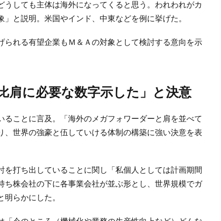
どうしても主体は海外になってくると思う。われわれがカ
象」と説明。米国やインド、中東などを例に挙げた。
げられる有望企業もＭ＆Ａの対象として検討する意向を示
ー比肩に必要な数字示した」と決意
いることに言及。「海外のメガフォワーダーと肩を並べて
り、世界の強豪と伍していける体制の構築に強い決意を表
討を打ち出していることに関し「私個人としては計画期間
持ち株会社の下に各事業会社が並ぶ形とし、世界規模でガ
と明らかにした。
は「今のところ（機械化や業務の生産性向上など）どんな