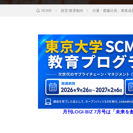
経営/業界動向
日通・齋藤社長、事業成
HOME
月刊LOGI-BIZ 7月号は「未