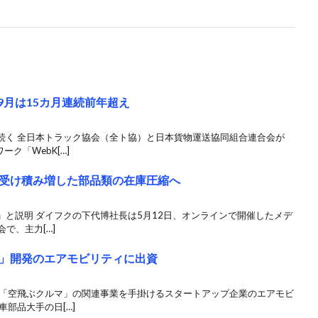
9月は15カ月連続前年超え
続く 全日本トラック協会（全ト協）と日本貨物運送協同組合連合会が
ク「WebK[…]
受け積み増した部品類の在庫圧縮へ
と説明 ダイフクの下代博社長は5月12日、オンラインで開催したメデ
で、主力[…]
」開発のエアモビリティに出資
 「空飛ぶクルマ」の関連事業を手掛けるスタートアップ企業のエアモビ
部品大手の日[…]