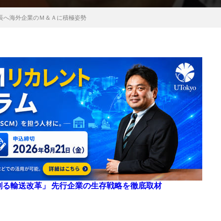
長へ海外企業のＭ＆Ａに積極姿勢
来を創る輸送改革」 先行企業の生存戦略を徹底取材