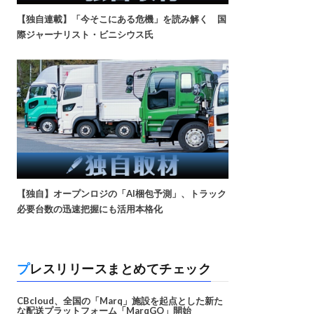
【独自連載】「今そこにある危機」を読み解く 国
際ジャーナリスト・ビニシウス氏
【独自】オープンロジの「AI梱包予測」、トラック
必要台数の迅速把握にも活用本格化
プレスリリースまとめてチェック
CBcloud、全国の「Marq」施設を起点とした新た
な配送プラットフォーム「MarqGO」開始