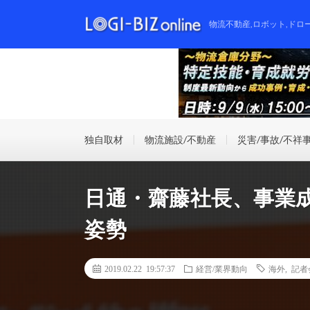
物流不動産,ロボット,ドロ
独自取材
物流施設/不動産
災害/事故/不祥
日通・齋藤社長、事業
姿勢
2019.02.22 19:57:37
経営/業界動向
海外
,
記者