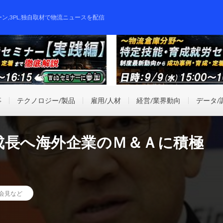
ーン,3PL,独自取材で物流ニュースを配信
事
テクノロジー/製品
雇用/人材
経営/業界動向
データ/
成長へ海外企業のＭ＆Ａに積極
会見など