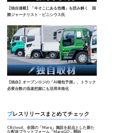
【独自連載】「今そこにある危機」を読み解く 国
際ジャーナリスト・ビニシウス氏
【独自】オープンロジの「AI梱包予測」、トラック
必要台数の迅速把握にも活用本格化
プレスリリースまとめてチェック
CBcloud、全国の「Marq」施設を起点とした新た
な配送プラットフォーム「MarqGO」開始