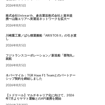
2026年8月5日
株式会社Univearth、倉吉運送株式会社と資本提
携〜山陰エリアへ実運送ネットワークを拡大〜
2026年8月5日
川崎重工業／ばら積運搬船「ARISTOS II」の引き渡
し
2026年8月5日
フジトランスコーポレーション／新造船「蓉翔丸」
就航
2026年8月5日
ネバーマイル：TGR Haas F1 Teamとのパートナー
シップ契約を締結しました
2026年8月5日
【トドケール】マルチキャリア化に向けて、2026
年7月よりヤマト運輸とのAPI連携を開始
2026年7月30日