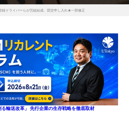
登録ドライバーらが労組結成、団交申し入れ★一部修正
来を創る輸送改革」 先行企業の生存戦略を徹底取材