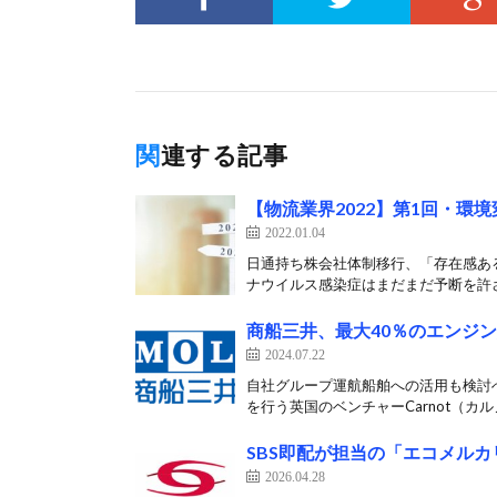
関連する記事
【物流業界2022】第1回・環
2022.01.04
日通持ち株会社体制移行、「存在感ある
ナウイルス感染症はまだまだ予断を許さ
商船三井、最大40％のエンジ
2024.07.22
自社グループ運航船舶への活用も検討へ
を行う英国のベンチャーCarnot（カル
SBS即配が担当の「エコメル
2026.04.28