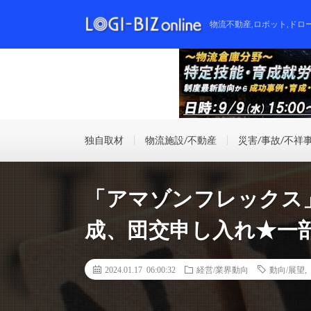
物流不動産,ロボット,ドロ
独自取材
物流施設/不動産
災害/事故/不祥
「アマゾンフレックス
成、団交申し入れ★一
2024.01.17 06:00:32
経営/業界動向
動向/展望
,