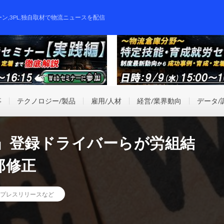
ーン,3PL,独自取材で物流ニュースを配信
事
テクノロジー/製品
雇用/人材
経営/業界動向
データ/
」登録ドライバーらが労組結
部修正
プレスリリースなど