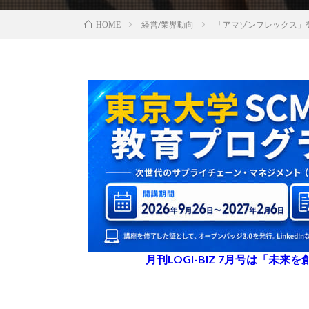
経営/業界動向
「アマゾンフレックス」
HOME
月刊LOGI-BIZ 7月号は「未