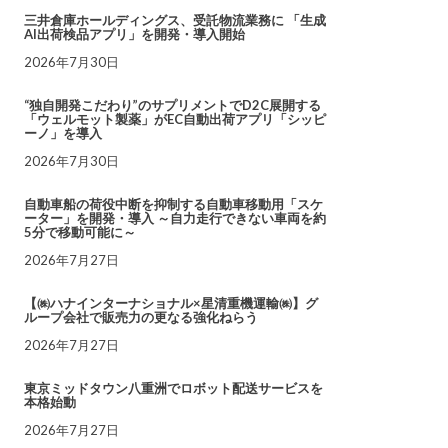
三井倉庫ホールディングス、受託物流業務に 「生成
AI出荷検品アプリ」を開発・導入開始
2026年7月30日
“独自開発こだわり”のサプリメントでD2C展開する
「ウェルモット製薬」がEC自動出荷アプリ「シッピ
ーノ」を導入
2026年7月30日
自動車船の荷役中断を抑制する自動車移動用「スケ
ーター」を開発・導入 ～自力走行できない車両を約
5分で移動可能に～
2026年7月27日
【㈱ハナインターナショナル×星清重機運輸㈱】グ
ループ会社で販売力の更なる強化ねらう
2026年7月27日
東京ミッドタウン八重洲でロボット配送サービスを
本格始動
2026年7月27日