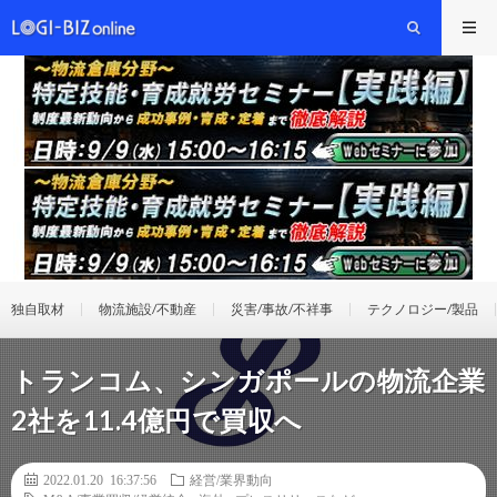
独自取材
物流施設/不動産
災害/事故/不祥事
テクノロジー/製品
トランコム、シンガポールの物流企業
2社を11.4億円で買収へ
2022.01.20 16:37:56
経営/業界動向