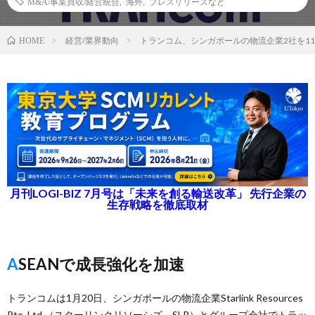
M&A/事業買収/経営統合
,
海外
,
プレスリリースなど
経営/業界動向
トランコム、シンガポールの物流企業2社を11
HOME
月刊LOGI-BIZ 7月号は「未来を創る輸送改革」 先行企業の
生存戦略を徹底取材
ASEANで成長強化を加速
トランコムは1月20日、シンガポールの物流企業Starlink Resources
Pte. Ltd.（スターリンクリソーシズ、SLR）とグループ会社でトラッ