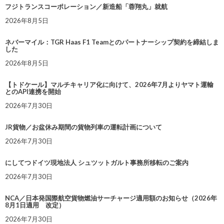
フジトランスコーポレーション／新造船「蓉翔丸」就航
2026年8月5日
ネバーマイル：TGR Haas F1 Teamとのパートナーシップ契約を締結しま
した
2026年8月5日
【トドケール】マルチキャリア化に向けて、2026年7月よりヤマト運輸
とのAPI連携を開始
2026年7月30日
JR貨物／お盆休み期間の貨物列車の運転計画について
2026年7月30日
にしてつドイツ現地法人 シュツットガルト事務所移転のご案内
2026年7月30日
NCA／日本発国際航空貨物燃油サーチャージ適用額のお知らせ（2026年
8月1日適用 改定）
2026年7月30日