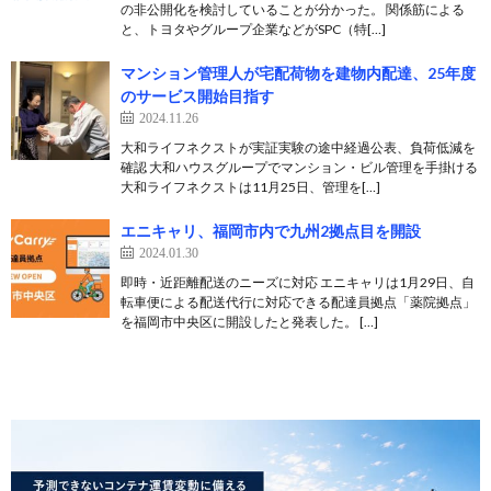
の非公開化を検討していることが分かった。 関係筋による
と、トヨタやグループ企業などがSPC（特[…]
マンション管理人が宅配荷物を建物内配達、25年度
のサービス開始目指す
2024.11.26
大和ライフネクストが実証実験の途中経過公表、負荷低減を
確認 大和ハウスグループでマンション・ビル管理を手掛ける
大和ライフネクストは11月25日、管理を[…]
エニキャリ、福岡市内で九州2拠点目を開設
2024.01.30
即時・近距離配送のニーズに対応 エニキャリは1月29日、自
転車便による配送代行に対応できる配達員拠点「薬院拠点」
を福岡市中央区に開設したと発表した。 […]