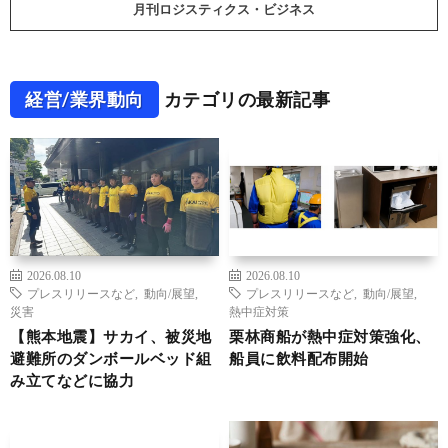
月刊ロジスティクス・ビジネス
経営/業界動向
カテゴリの最新記事
2026.08.10
2026.08.10
プレスリリースなど
,
動向/展望
,
プレスリリースなど
,
動向/展望
,
災害
熱中症対策
【熊本地震】サカイ、被災地
栗林商船が熱中症対策強化、
避難所のダンボールベッド組
船員に飲料配布開始
み立てなどに協力