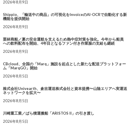
2026年8月9日
Shippio、「輸送中の商品」の可視化をInvoiceのAI-OCRで自動化する新
機能を提供開始
2026年8月9日
栗林商船／夏の安全運航を支えるため熱中症対策を強化。今年から船員
への飲料配布を開始、4年目となるファン付き作業服の支給も継続
2026年8月9日
CBcloud、全国の「Marq」施設を起点とした新たな配送プラットフォー
ム「MarqGO」開始
2026年8月5日
株式会社Univearth、倉吉運送株式会社と資本提携〜山陰エリアへ実運送
ネットワークを拡大〜
2026年8月5日
川崎重工業／ばら積運搬船「ARISTOS II」の引き渡し
2026年8月5日