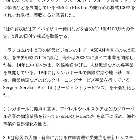
ク輸送などを展開しているH&S Co Pte. Ltd.の発行済み株式100％を
それぞれ取得、買収すると発表した。
2社の買収額はアドバイザリー費用などを含め約11億4100万円の予
定。1月28日付で株式を取得する。
トランコムは中長期の経営ビジョンの中で「ASEAN地区での成長強
化」を主要戦略の1つに設定。海外は2008年にタイで事業を開始し
た後、14年に中国へ進出、幹線輸送や3PL、人材派遣などの各事業
を展開している。19年にはシンガポールで国際空港や地下鉄、学
校、商業施設などのビルクリーニングサービス事業を行っている
Sergent Services Pte Ltd（サージェントサービシズ）を子会社化し
た。
シンガポールに拠点を置き、アパレルやヘルスケアなどのグローバ
ル企業の物流業務を行っているSLRとH&Sの2社を傘下に収め、海外
事業の基盤強化を図る。
SLRは顧客の店舗・倉庫における在庫管理や受発注を最新ITシステ