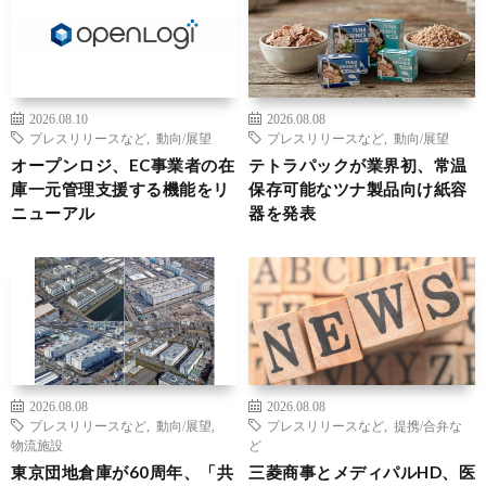
2026.08.10
2026.08.08
プレスリリースなど
,
動向/展望
プレスリリースなど
,
動向/展望
オープンロジ、EC事業者の在
テトラパックが業界初、常温
庫一元管理支援する機能をリ
保存可能なツナ製品向け紙容
ニューアル
器を発表
2026.08.08
2026.08.08
プレスリリースなど
,
動向/展望
,
プレスリリースなど
,
提携/合弁な
物流施設
ど
東京団地倉庫が60周年、「共
三菱商事とメディパルHD、医