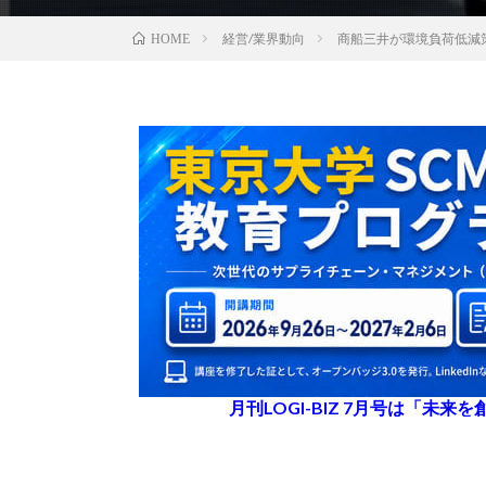
経営/業界動向
商船三井が環境負荷低減
HOME
月刊LOGI-BIZ 7月号は「未