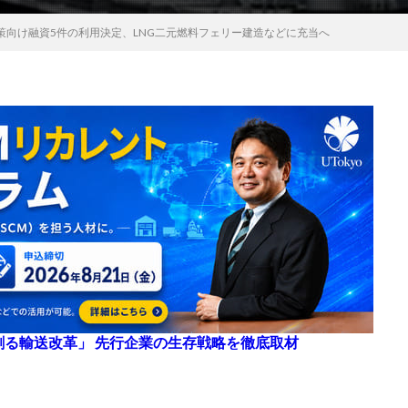
策向け融資5件の利用決定、LNG二元燃料フェリー建造などに充当へ
来を創る輸送改革」 先行企業の生存戦略を徹底取材