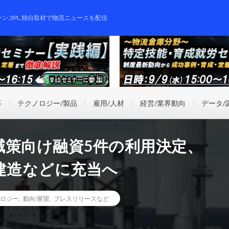
ーン,3PL,独自取材で物流ニュースを配信
事
テクノロジー/製品
雇用/人材
経営/業界動向
データ/
減策向け融資5件の利用決定、
建造などに充当へ
ロジー
,
動向/展望
,
プレスリリースなど