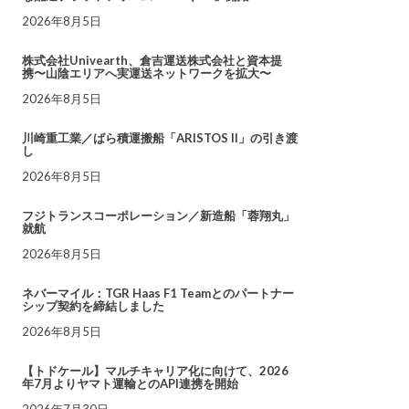
2026年8月5日
株式会社Univearth、倉吉運送株式会社と資本提
携〜山陰エリアへ実運送ネットワークを拡大〜
2026年8月5日
川崎重工業／ばら積運搬船「ARISTOS II」の引き渡
し
2026年8月5日
フジトランスコーポレーション／新造船「蓉翔丸」
就航
2026年8月5日
ネバーマイル：TGR Haas F1 Teamとのパートナー
シップ契約を締結しました
2026年8月5日
【トドケール】マルチキャリア化に向けて、2026
年7月よりヤマト運輸とのAPI連携を開始
2026年7月30日