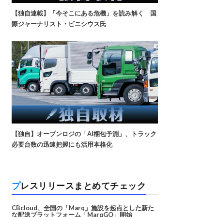
【独自連載】「今そこにある危機」を読み解く 国
際ジャーナリスト・ビニシウス氏
【独自】オープンロジの「AI梱包予測」、トラック
必要台数の迅速把握にも活用本格化
プレスリリースまとめてチェック
CBcloud、全国の「Marq」施設を起点とした新た
な配送プラットフォーム「MarqGO」開始