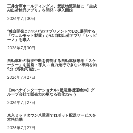
三井倉庫ホールディングス、受託物流業務に 「生成
AI出荷検品アプリ」を開発・導入開始
2026年7月30日
“独自開発こだわり”のサプリメントでD2C展開する
「ウェルモット製薬」がEC自動出荷アプリ「シッピ
ーノ」を導入
2026年7月30日
自動車船の荷役中断を抑制する自動車移動用「スケ
ーター」を開発・導入 ～自力走行できない車両を約
5分で移動可能に～
2026年7月27日
【㈱ハナインターナショナル×星清重機運輸㈱】グ
ループ会社で販売力の更なる強化ねらう
2026年7月27日
東京ミッドタウン八重洲でロボット配送サービスを
本格始動
2026年7月27日