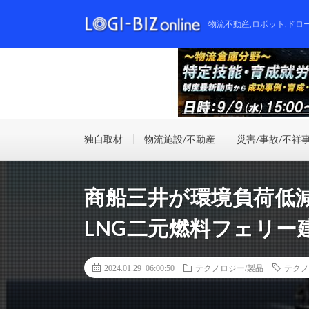
物流不動産,ロボット,ドロ
独自取材
物流施設/不動産
災害/事故/不祥
商船三井が環境負荷低
LNG二元燃料フェリー
2024.01.29 06:00:50
テクノロジー/製品
テクノ