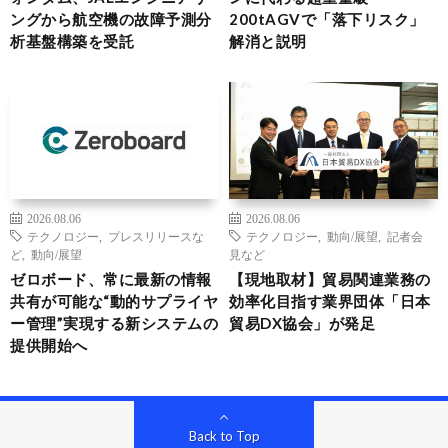
ングから航空機の故障予測分
200tAGVで「落下リスク」
析基盤構築を受託
解消と説明
2026.08.06
2026.08.06
テクノロジー
,
プレスリリースな
テクノロジー
,
動向/展望
,
記者会
ど
,
動向/展望
見など
ゼロボード、常に最新の情報
【現地取材】貿易関連業務の
共有が可能な“動的サプライヤ
効率化目指す業界団体「日本
ー管理”実現する新システムの
貿易DX協会」が発足
提供開始へ
Back to Top