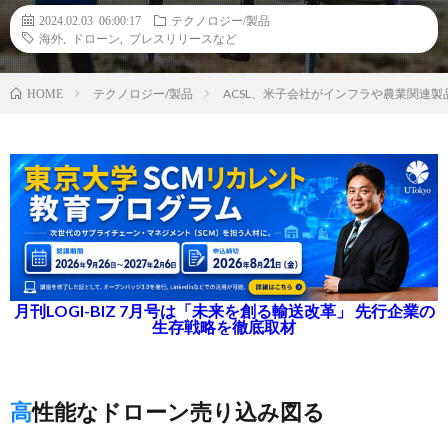
2024.02.03 06:00:17
テクノロジー/製品
海外
,
ドローン
,
プレスリリースなど
テクノロジー/製品
ACSL、米子会社がインフラや農業関連
HOME
月刊LOGI-BIZ 7月号は「未来を創る輸送改革」 先行企業の
生存戦略を徹底取材
高性能なドローン売り込み図る