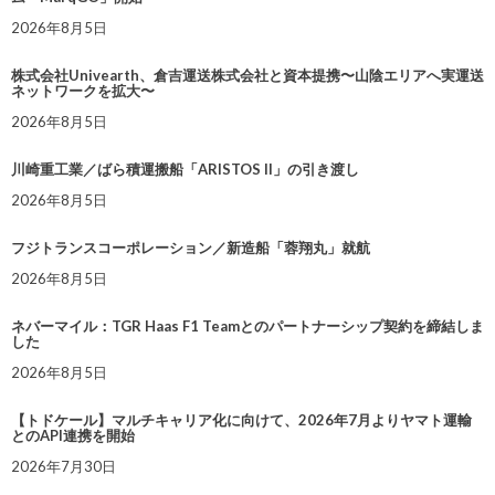
2026年8月5日
株式会社Univearth、倉吉運送株式会社と資本提携〜山陰エリアへ実運送
ネットワークを拡大〜
2026年8月5日
川崎重工業／ばら積運搬船「ARISTOS II」の引き渡し
2026年8月5日
フジトランスコーポレーション／新造船「蓉翔丸」就航
2026年8月5日
ネバーマイル：TGR Haas F1 Teamとのパートナーシップ契約を締結しま
した
2026年8月5日
【トドケール】マルチキャリア化に向けて、2026年7月よりヤマト運輸
とのAPI連携を開始
2026年7月30日