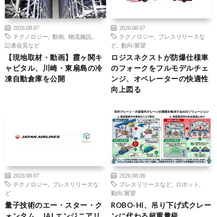
2026.08.07
2026.08.07
テクノロジー
,
動画
,
物流施設
,
テクノロジー
,
プレスリリースな
記者会見など
ど
,
動向/展望
【現地取材・動画】霞ヶ関キ
ロジスネクストが防爆仕様車
ャピタル、川崎・東扇島の冷
のフォークをフルモデルチェ
凍自動倉庫を公開
ンジ、オペレーターの快適性
向上図る
2026.08.07
2026.08.06
テクノロジー
,
プレスリリースな
プレスリリースなど
,
ロボット
,
ど
動向/展望
量子技術のエー・スター・ク
ROBO-HI、吊り下げ式クレー
ォンタム、JALエンジニアリ
ンに代わる超重量級