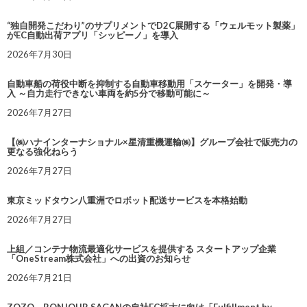
“独自開発こだわり”のサプリメントでD2C展開する「ウェルモット製薬」
がEC自動出荷アプリ「シッピーノ」を導入
2026年7月30日
自動車船の荷役中断を抑制する自動車移動用「スケーター」を開発・導
入 ～自力走行できない車両を約5分で移動可能に～
2026年7月27日
【㈱ハナインターナショナル×星清重機運輸㈱】グループ会社で販売力の
更なる強化ねらう
2026年7月27日
東京ミッドタウン八重洲でロボット配送サービスを本格始動
2026年7月27日
上組／コンテナ物流最適化サービスを提供する スタートアップ企業
「OneStream株式会社」への出資のお知らせ
2026年7月21日
ZOZO、BONJOUR SAGANの自社EC拡大に向け「Fulfillment by