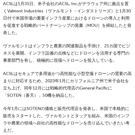
ACSLは1月31日、米子会社のACSL, Inc.がデラウェア州に拠点を置
くValmont Industries（ヴァルモント・インダストリーズ）と1月30
日付で米国市場の重要インフラ産業におけるドローンの導入と利用
を促進する戦略的パートナーシップの覚書（MOU）を締結したと発
表した。
ヴァルモントはインフラと農業の関連製品を手掛け、21カ国でビジ
ネスを展開。インフラ設備の点検などにドローンを活用する専門の
事業部門を有し、積極的に現場へドローンを投入している。
ACSLはセキュアで多用途かつ高性能な小型空撮ドローンの需要の高
まりに対応するため、2023年1月にカリフォルニア州で米子会社を
立ち上げ、同年12月には戦略的代理店のGeneral Pacificに
「SOTEN（蒼天）」50機を納品した。
今年1月にはSOTENの価格と販売代理店を発表し、米国で本格的に
販売をスタートした。ヴァルモントとタッグを組み、米国のインフ
ラや農業の領域へ自社の高性能なドローンを売り込んでいきたい考
えだ。