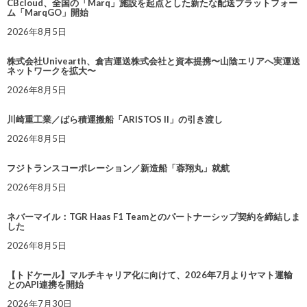
CBcloud、全国の「Marq」施設を起点とした新たな配送プラットフォー
ム「MarqGO」開始
2026年8月5日
株式会社Univearth、倉吉運送株式会社と資本提携〜山陰エリアへ実運送
ネットワークを拡大〜
2026年8月5日
川崎重工業／ばら積運搬船「ARISTOS II」の引き渡し
2026年8月5日
フジトランスコーポレーション／新造船「蓉翔丸」就航
2026年8月5日
ネバーマイル：TGR Haas F1 Teamとのパートナーシップ契約を締結しま
した
2026年8月5日
【トドケール】マルチキャリア化に向けて、2026年7月よりヤマト運輸
とのAPI連携を開始
2026年7月30日