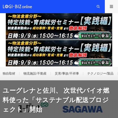
独自取材
物流施設/不動産
災害/事故/不祥事
テクノロジー/製品
ユーグレナと佐川、 次世代バイオ燃
料使った「サステナブル配送プロジ
ェクト」開始