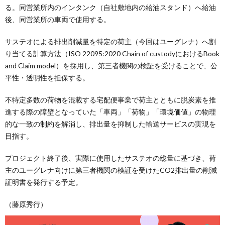
る。同営業所内のインタンク（自社敷地内の給油スタンド）へ給油
後、同営業所の車両で使用する。
サステオによる排出削減量を特定の荷主（今回はユーグレナ）へ割
り当てる計算方法（ISO 22095:2020 Chain of custodyにおけるBook
and Claim model）を採用し、第三者機関の検証を受けることで、公
平性・透明性を担保する。
不特定多数の荷物を混載する宅配便事業で荷主とともに脱炭素を推
進する際の障壁となっていた「車両」「荷物」「環境価値」の物理
的な一致の制約を解消し、排出量を抑制した輸送サービスの実現を
目指す。
プロジェクト終了後、実際に使用したサステオの総量に基づき、荷
主のユーグレナ向けに第三者機関の検証を受けたCO2排出量の削減
証明書を発行する予定。
（藤原秀行）