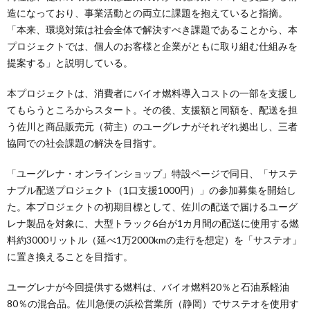
造になっており、事業活動との両立に課題を抱えていると指摘。
「本来、環境対策は社会全体で解決すべき課題であることから、本
プロジェクトでは、個人のお客様と企業がともに取り組む仕組みを
提案する」と説明している。
本プロジェクトは、消費者にバイオ燃料導入コストの一部を支援し
てもらうところからスタート。その後、支援額と同額を、配送を担
う佐川と商品販売元（荷主）のユーグレナがそれぞれ拠出し、三者
協同での社会課題の解決を目指す。
「ユーグレナ・オンラインショップ」特設ページで同日、「サステ
ナブル配送プロジェクト（1口支援1000円）」の参加募集を開始し
た。本プロジェクトの初期目標として、佐川の配送で届けるユーグ
レナ製品を対象に、大型トラック6台が1カ月間の配送に使用する燃
料約3000リットル（延べ1万2000kmの走行を想定）を「サステオ」
に置き換えることを目指す。
ユーグレナが今回提供する燃料は、バイオ燃料20％と石油系軽油
80％の混合品。佐川急便の浜松営業所（静岡）でサステオを使用す