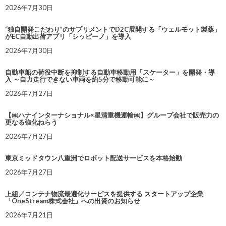
2026年7月30日
“独自開発こだわり”のサプリメントでD2C展開する「ウェルモット製薬」
がEC自動出荷アプリ「シッピーノ」を導入
2026年7月30日
自動車船の荷役中断を抑制する自動車移動用「スケーター」を開発・導
入 ～自力走行できない車両を約5分で移動可能に～
2026年7月27日
【㈱ハナインターナショナル×星清重機運輸㈱】グループ会社で販売力の
更なる強化ねらう
2026年7月27日
東京ミッドタウン八重洲でロボット配送サービスを本格始動
2026年7月27日
上組／コンテナ物流最適化サービスを提供する スタートアップ企業
「OneStream株式会社」への出資のお知らせ
2026年7月21日