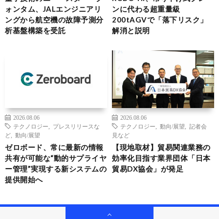
ォンタム、JALエンジニアリ
ンに代わる超重量級
ングから航空機の故障予測分
200tAGVで「落下リスク」
析基盤構築を受託
解消と説明
2026.08.06
2026.08.06
テクノロジー
,
プレスリリースな
テクノロジー
,
動向/展望
,
記者会
ど
,
動向/展望
見など
ゼロボード、常に最新の情報
【現地取材】貿易関連業務の
共有が可能な“動的サプライヤ
効率化目指す業界団体「日本
ー管理”実現する新システムの
貿易DX協会」が発足
提供開始へ