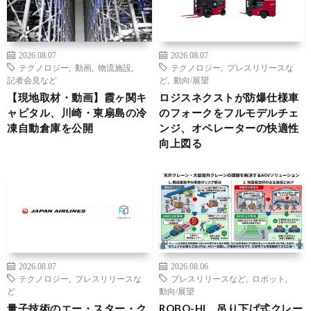
2026.08.07
2026.08.07
テクノロジー
,
動画
,
物流施設
,
テクノロジー
,
プレスリリースな
記者会見など
ど
,
動向/展望
【現地取材・動画】霞ヶ関キ
ロジスネクストが防爆仕様車
ャピタル、川崎・東扇島の冷
のフォークをフルモデルチェ
凍自動倉庫を公開
ンジ、オペレーターの快適性
向上図る
2026.08.07
2026.08.06
テクノロジー
,
プレスリリースな
プレスリリースなど
,
ロボット
,
ど
動向/展望
量子技術のエー・スター・ク
ROBO-HI、吊り下げ式クレー