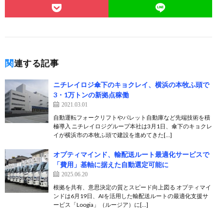
関連する記事
ニチレイロジ傘下のキョクレイ、横浜の本牧ふ頭で
3・1万トンの新拠点稼働
2021.03.01
自動運転フォークリフトやパレット自動庫など先端技術を積
極導入 ニチレイロジグループ本社は3月1日、傘下のキョクレ
イが横浜市の本牧ふ頭で建設を進めてきた[…]
オプティマインド、輸配送ルート最適化サービスで
「費用」基軸に据えた自動選定可能に
2025.06.20
根拠を共有、意思決定の質とスピード向上図る オプティマイ
ンドは6月19日、AIを活用した輸配送ルートの最適化支援サ
ービス「Loogia」（ルージア）に[…]