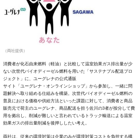
（両社提供）
消費者が化石由来燃料（軽油）と比較して温室効果ガス排出量が少
ない次世代バイオディーゼル燃料を用いた「サステナブル配送プロ
ジェクト」に、ユーグレナの公式通販
サイト「ユーグレナ・オンラインショップ」から参加し、一緒に問
題解決へ取り組める仕組みを構築。次世代バイオディーゼル燃料の
普及における価格や供給方法といった課題に対して、消費者と商品
販売元で荷主のユーグレナ、商品配送を担う佐川の3者が按分して費
用を拠出し、削減が難しいと言われているトラック輸送による温室
効果ガスの排出量削減を後押ししたい考え。
両社は、従来の環境対策は企業のみが環境対策コストを負担する構