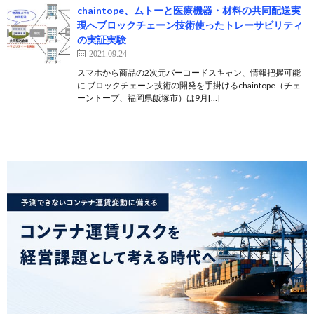
chaintope、ムトーと医療機器・材料の共同配送実
現へブロックチェーン技術使ったトレーサビリティ
の実証実験
2021.09.24
スマホから商品の2次元バーコードスキャン、情報把握可能
に ブロックチェーン技術の開発を手掛けるchaintope（チェ
ーントープ、福岡県飯塚市）は9月[…]