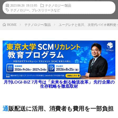
2023.06.26 19:11:05
テクノロジー/製品
テクノロジー
,
プレスリリースなど
テクノロジー/製品
ユーグレナと佐川、 次世代バイオ燃料使
HOME
月刊LOGI-BIZ 7月号は「未来を創る輸送改革」 先行企業の
生存戦略を徹底取材
通販配送に活用、消費者も費用を一部負担