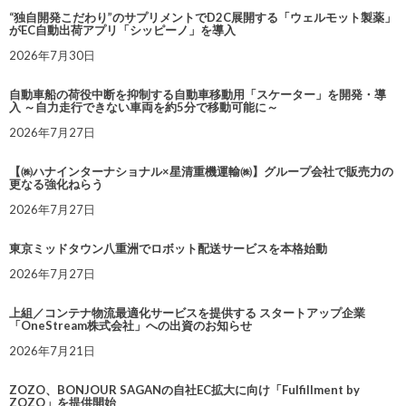
“独自開発こだわり”のサプリメントでD2C展開する「ウェルモット製薬」
がEC自動出荷アプリ「シッピーノ」を導入
2026年7月30日
自動車船の荷役中断を抑制する自動車移動用「スケーター」を開発・導
入 ～自力走行できない車両を約5分で移動可能に～
2026年7月27日
【㈱ハナインターナショナル×星清重機運輸㈱】グループ会社で販売力の
更なる強化ねらう
2026年7月27日
東京ミッドタウン八重洲でロボット配送サービスを本格始動
2026年7月27日
上組／コンテナ物流最適化サービスを提供する スタートアップ企業
「OneStream株式会社」への出資のお知らせ
2026年7月21日
ZOZO、BONJOUR SAGANの自社EC拡大に向け「Fulfillment by
ZOZO」を提供開始