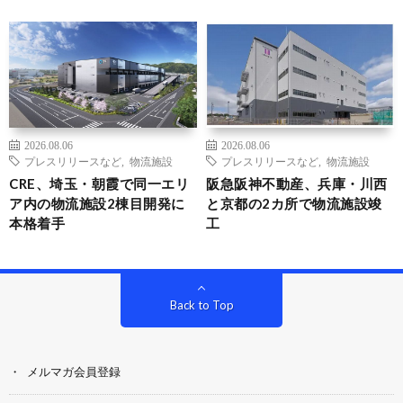
2026.08.06
2026.08.06
プレスリリースなど
,
物流施設
プレスリリースなど
,
物流施設
CRE、埼玉・朝霞で同一エリ
阪急阪神不動産、兵庫・川西
ア内の物流施設2棟目開発に
と京都の2カ所で物流施設竣
本格着手
工
Back to Top
メルマガ会員登録