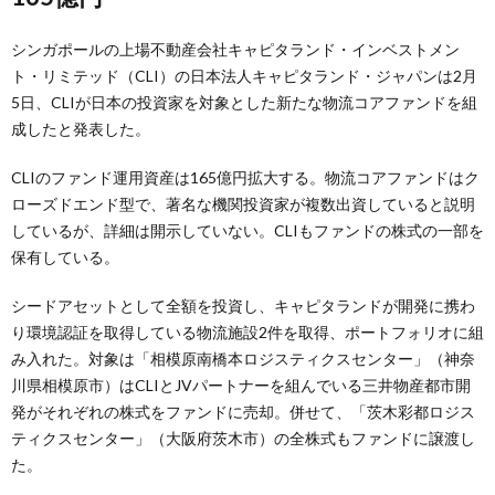
シンガポールの上場不動産会社キャピタランド・インベストメン
ト・リミテッド（CLI）の日本法人キャピタランド・ジャパンは2月
5日、CLIが日本の投資家を対象とした新たな物流コアファンドを組
成したと発表した。
CLIのファンド運用資産は165億円拡大する。物流コアファンドはク
ローズドエンド型で、著名な機関投資家が複数出資していると説明
しているが、詳細は開示していない。CLIもファンドの株式の一部を
保有している。
シードアセットとして全額を投資し、キャピタランドが開発に携わ
り環境認証を取得している物流施設2件を取得、ポートフォリオに組
み入れた。対象は「相模原南橋本ロジスティクスセンター」（神奈
川県相模原市）はCLIとJVパートナーを組んでいる三井物産都市開
発がそれぞれの株式をファンドに売却。併せて、「茨木彩都ロジス
ティクスセンター」（大阪府茨木市）の全株式もファンドに譲渡し
た。