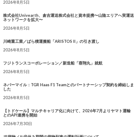
2026年8月5日
株式会社Univearth、倉吉運送株式会社と資本提携〜山陰エリアへ実運送
ネットワークを拡大〜
2026年8月5日
川崎重工業／ばら積運搬船「ARISTOS II」の引き渡し
2026年8月5日
フジトランスコーポレーション／新造船「蓉翔丸」就航
2026年8月5日
ネバーマイル：TGR Haas F1 Teamとのパートナーシップ契約を締結しま
した
2026年8月5日
【トドケール】マルチキャリア化に向けて、2026年7月よりヤマト運輸
とのAPI連携を開始
2026年7月30日
JR貨物／お盆休み期間の貨物列車の運転計画について