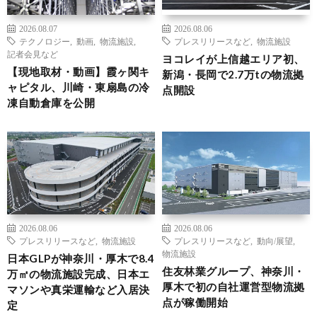
2026.08.07
2026.08.06
テクノロジー
,
動画
,
物流施設
,
プレスリリースなど
,
物流施設
記者会見など
ヨコレイが上信越エリア初、
【現地取材・動画】霞ヶ関キ
新潟・長岡で2.7万tの物流拠
ャピタル、川崎・東扇島の冷
点開設
凍自動倉庫を公開
2026.08.06
2026.08.06
プレスリリースなど
,
物流施設
プレスリリースなど
,
動向/展望
,
物流施設
日本GLPが神奈川・厚木で8.4
住友林業グループ、神奈川・
万㎡の物流施設完成、日本エ
厚木で初の自社運営型物流拠
マソンや真栄運輸など入居決
点が稼働開始
定