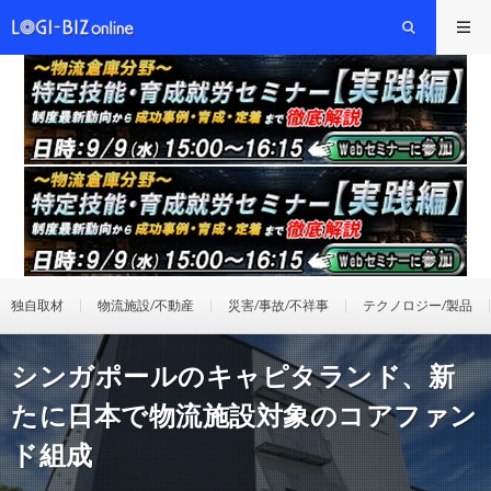
独自取材
物流施設/不動産
災害/事故/不祥事
テクノロジー/製品
シンガポールのキャピタランド、新
たに日本で物流施設対象のコアファン
ド組成