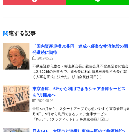
関連する記事
「国内資産規模30兆円」達成へ優良な物流施設の開
発継続に期待
2019.05.22
不動産証券化協会・杉山新会長が就任会見 不動産証券化協会
は5月22日の理事会で、新会長に杉山博孝三菱地所会長が就
く人事を正式に決めた。 杉山会長は同日[…]
東京倉庫、5坪から利用できるシェア倉庫サービス
を9月開始へ
2022.08.06
最短6カ月から、スタートアップでも使いやすく 東京倉庫は8
月3日、5坪から利用できるシェア倉庫サービス
「KuraFit（クラフィット）」を東京都品川区[…]
日本GLP、大阪市と連携し東住吉区内で物流施設2