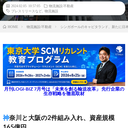
2024.02.05 10:57:05
物流施設/不動産
プレスリリースなど
,
物流施設
物流施設/不動産
シンガポールのキャピタランド、新たに日
HOME
月刊LOGI-BIZ 7月号は「未来を創る輸送改革」 先行企業の
生存戦略を徹底取材
神奈川と大阪の2件組み入れ、資産規模
165億円