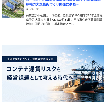
棟軸の大規模街づくり開発に参画へ
2021.05.31
商業施設や公園と一体整備、総投資額188億円で26年全体完
成予定 大阪市と日本GLPは5月31日、同市東住吉区谷田南部
地域の再開発に関して基本協定と土[…]