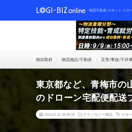
物流不動産,ロボット,ドロ
独自取材
物流施設/不動産
災害/事故/不祥
東京都など、青梅市の山
のドローン宅配便配送
2024.02.20 06:00:59
テクノロジー/製品
ドロー