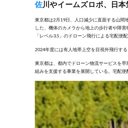
佐川やイームズロボ、日
東京都は2月19日、人口減少に直面する山間
した、機体のカメラから地上の歩行者や障害
「レベル3.5」のドローン飛行による宅配便
2024年度には有人地帯上空を目視外飛行す
東京都は、都内でドローン物流サービスを早期
組みを支援する事業を展開している。宅配便配