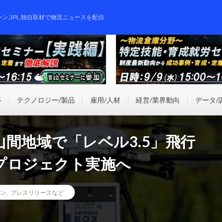
ーン,3PL,独自取材で物流ニュースを配信
事
テクノロジー/製品
雇用/人材
経営/業界動向
データ/
間地域で「レベル3.5」飛行
プロジェクト実施へ
ン
,
プレスリリースなど