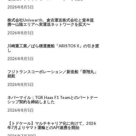
2026年8月5日
株式会社Univearth、倉吉運送株式会社と資本提
携〜山陰エリアへ実運送ネットワークを拡大〜
2026年8月5日
川崎重工業／ばら積運搬船「ARISTOS II」の引き渡
し
2026年8月5日
フジトランスコーポレーション／新造船「蓉翔丸」
就航
2026年8月5日
ネバーマイル：TGR Haas F1 Teamとのパートナー
シップ契約を締結しました
2026年8月5日
【トドケール】マルチキャリア化に向けて、2026
年7月よりヤマト運輸とのAPI連携を開始
2026年7月30日