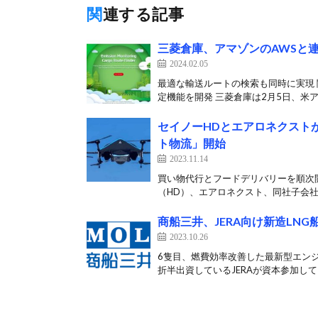
関連する記事
三菱倉庫、アマゾンのAWSと
2024.02.05
最適な輸送ルートの検索も同時に実現 
定機能を開発 三菱倉庫は2月5日、米ア
セイノーHDとエアロネクスト
ト物流」開始
2023.11.14
買い物代行とフードデリバリーを順次
（HD）、エアロネクスト、同社子会社
商船三井、JERA向け新造LN
2023.10.26
6隻目、燃費効率改善した最新型エンジ
折半出資しているJERAが資本参加して