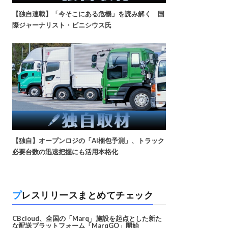
【独自連載】「今そこにある危機」を読み解く 国
際ジャーナリスト・ビニシウス氏
【独自】オープンロジの「AI梱包予測」、トラック
必要台数の迅速把握にも活用本格化
プレスリリースまとめてチェック
CBcloud、全国の「Marq」施設を起点とした新た
な配送プラットフォーム「MarqGO」開始