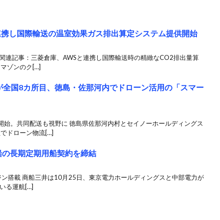
連携し国際輸送の温室効果ガス排出算定システム提供開始
関連記事：三菱倉庫、AWSと連携し国際輸送時の精緻なCO2排出量算
マゾンのク[…]
が全国8カ所目、徳島・佐那河内でドローン活用の「スマー
開始。共同配送も視野に 徳島県佐那河内村とセイノーホールディングス
でドローン物流[…]
G船の長期定期用船契約を締結
ン搭載 商船三井は10月25日、東京電力ホールディングスと中部電力が
いる運航[…]