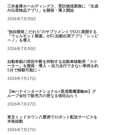
三井倉庫ホールディングス、受託物流業務に 「生成
AI出荷検品アプリ」を開発・導入開始
2026年7月30日
“独自開発こだわり”のサプリメントでD2C展開する
「ウェルモット製薬」がEC自動出荷アプリ「シッピ
ーノ」を導入
2026年7月30日
自動車船の荷役中断を抑制する自動車移動用「スケ
ーター」を開発・導入 ～自力走行できない車両を約
5分で移動可能に～
2026年7月27日
【㈱ハナインターナショナル×星清重機運輸㈱】グ
ループ会社で販売力の更なる強化ねらう
2026年7月27日
東京ミッドタウン八重洲でロボット配送サービスを
本格始動
2026年7月27日