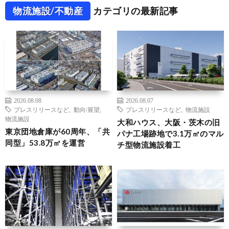
物流施設/不動産
カテゴリの最新記事
2026.08.08
2026.08.07
プレスリリースなど
,
動向/展望
,
プレスリリースなど
,
物流施設
物流施設
大和ハウス、大阪・茨木の旧
東京団地倉庫が60周年、「共
パナ工場跡地で3.1万㎡のマル
同型」53.8万㎡を運営
チ型物流施設着工