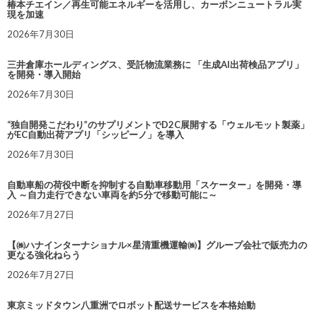
椿本チエイン／再生可能エネルギーを活用し、カーボンニュートラル実
現を加速
2026年7月30日
三井倉庫ホールディングス、受託物流業務に 「生成AI出荷検品アプリ」
を開発・導入開始
2026年7月30日
“独自開発こだわり”のサプリメントでD2C展開する「ウェルモット製薬」
がEC自動出荷アプリ「シッピーノ」を導入
2026年7月30日
自動車船の荷役中断を抑制する自動車移動用「スケーター」を開発・導
入 ～自力走行できない車両を約5分で移動可能に～
2026年7月27日
【㈱ハナインターナショナル×星清重機運輸㈱】グループ会社で販売力の
更なる強化ねらう
2026年7月27日
東京ミッドタウン八重洲でロボット配送サービスを本格始動