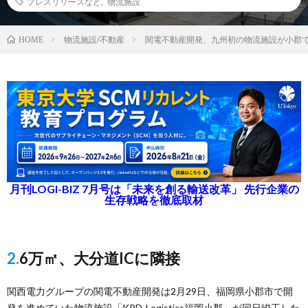
プレスリリースなど
,
物流施設
物流施設/不動産
関電不動産開発、九州初の物流施設が小郡
HOME
月刊LOGI-BIZ 7月号は「未来を創る輸送改革」 先行企業の
生存戦略を徹底取材
2.6万㎡、大分道ICに隣接
関西電力グループの関電不動産開発は2月29日、福岡県小郡市で開
発を進めていた物流施設「KRD-Logistics福岡小郡」が同日竣工した