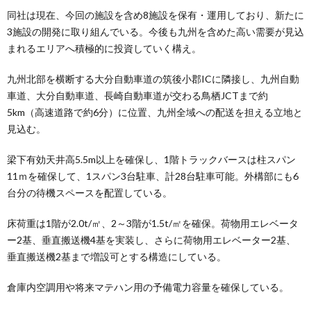
同社は現在、今回の施設を含め8施設を保有・運用しており、新たに
3施設の開発に取り組んでいる。今後も九州を含めた高い需要が見込
まれるエリアへ積極的に投資していく構え。
九州北部を横断する大分自動車道の筑後小郡ICに隣接し、九州自動
車道、大分自動車道、長崎自動車道が交わる鳥栖JCTまで約
5km（高速道路で約6分）に位置、九州全域への配送を担える立地と
見込む。
梁下有効天井高5.5m以上を確保し、1階トラックバースは柱スパン
11ｍを確保して、1スパン3台駐車、計28台駐車可能。外構部にも6
台分の待機スペースを配置している。
床荷重は1階が2.0t/㎡、2～3階が1.5t/㎡を確保。荷物用エレベータ
ー2基、垂直搬送機4基を実装し、さらに荷物用エレベーター2基、
垂直搬送機2基まで増設可とする構造にしている。
倉庫内空調用や将来マテハン用の予備電力容量を確保している。