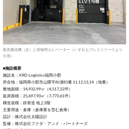
垂直搬送機（左）と荷物用エレベーター（いずれもプレスリリースより
引用）
■施設概要
施設名：KRD-Logistics福岡小郡
所在地：福岡県小郡市山隈字向浦83番 11,12,13,14（地番）
敷地面積：14,932.99㎡（4,517.22坪）
延床面積：25,697.90㎡（7,773.61坪）
構造規模：鉄骨造 地上3階
主要用途：倉庫（倉庫業を営む倉庫）
設計：株式会社太陽設計
監修：株式会社フクダ・アンド・パートナーズ