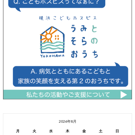
2026年8月
月
火
水
木
金
土
日