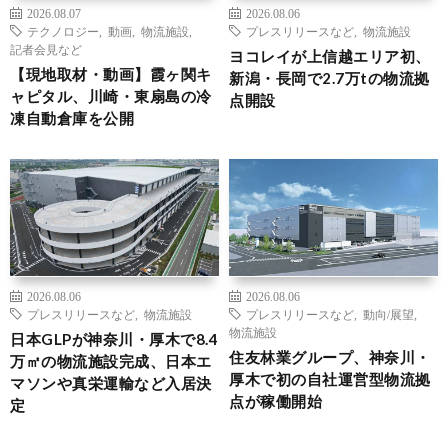
2026.08.07
2026.08.06
テクノロジー
,
動画
,
物流施設
,
プレスリリースなど
,
物流施設
記者会見など
ヨコレイが上信越エリア初、
【現地取材・動画】霞ヶ関キ
新潟・長岡で2.7万tの物流拠
ャピタル、川崎・東扇島の冷
点開設
凍自動倉庫を公開
2026.08.06
2026.08.06
プレスリリースなど
,
物流施設
プレスリリースなど
,
動向/展望
,
物流施設
日本GLPが神奈川・厚木で8.4
住友林業グループ、神奈川・
万㎡の物流施設完成、日本エ
厚木で初の自社運営型物流拠
マソンや真栄運輸など入居決
点が稼働開始
定