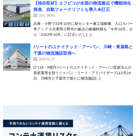
【独自取材】エフピコが全国の物流拠点で機能強化
推進、自動フォークリフトも導入★訂正
2021.08.03
兵庫・小野で22年10月に新センター兼工場稼働、人口カバー
率アップ ※兵庫県小野市の拠点の稼働時期を「今年10月」か
ら「2022年10月」に訂正いたし[…]
Jリートのユナイテッド・アーバン、川崎・東扇島と
千葉の物流施設取得へ
2020.02.27
計118・9億円 Jリートのユナイテッド・アーバン投資法人の
資産運用を担うジャパン・リート・アドバイザーズは2月26
日、川崎市と千葉市で新たに物流施設[…]