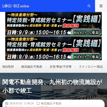
独自取材
物流施設/不動産
災害/事故/不祥事
テクノロジー/製品
関電不動産開発、九州初の物流施設が
小郡で竣工
2024.03.02 11:00:26
物流施設/不動産