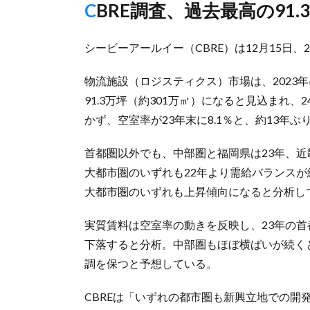
CBRE調査、過去最高の91
シービーアールイー（CBRE）は12月15日
物流施設（ロジスティクス）市場は、2023
91.3万坪（約301万㎡）になると見込まれ
かず、空室率が23年末に8.1％と、約13年
首都圏以外でも、中部圏と福岡県は23年、近
大都市圏のいずれも22年より需給バランス
大都市圏のいずれも上昇傾向になると分析し
実質賃料は空室率の動きを反映し、23年の首都
下落すると分析。中部圏もほぼ横ばいが続く
調を保つと予想している。
CBREは「いずれの都市圏も新興立地での開