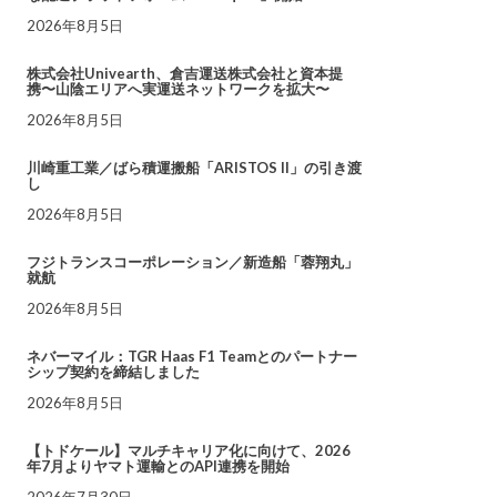
2026年8月5日
株式会社Univearth、倉吉運送株式会社と資本提
携〜山陰エリアへ実運送ネットワークを拡大〜
2026年8月5日
川崎重工業／ばら積運搬船「ARISTOS II」の引き渡
し
2026年8月5日
フジトランスコーポレーション／新造船「蓉翔丸」
就航
2026年8月5日
ネバーマイル：TGR Haas F1 Teamとのパートナー
シップ契約を締結しました
2026年8月5日
【トドケール】マルチキャリア化に向けて、2026
年7月よりヤマト運輸とのAPI連携を開始
2026年7月30日