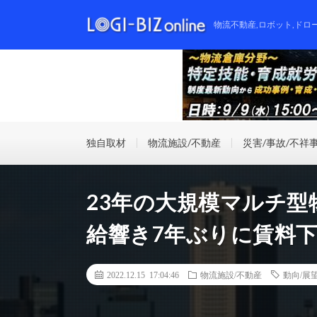
物流不動産,ロボット,ドロ
独自取材
物流施設/不動産
災害/事故/不祥
23年の大規模マルチ
給響き7年ぶりに賃料
2022.12.15 17:04:46
物流施設/不動産
動向/展