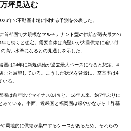
.3万坪見込む
、2023年の不動産市場に関する予測を公表した。
年に首都圏で大規模なマルチテナント型の供給が過去最大の
、24年も続くと想定。需要自体は底堅いが大量供給に追い付
ぶりの高い水準になるとの見通しを示した。
畿圏は24年に新規供給が過去最大ペースになると想定。4
が緩むと展望している。こうした状況を背景に、空室率は4
ている。
圏は前年比でマイナス0.4％と、16年以来、約7年ぶりに
とみている。半面、近畿圏と福岡圏は緩やかながら上昇基
発や局地的に供給が集中するケースがあるため、それらの