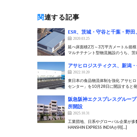
関連する記事
ESR、茨城・守谷と千葉・野
2020.03.25
延べ床面積2万～3万平方メートル規模
マルチテナント型物流施設のうち、茨城
アサヒロジスティクス、新潟・
2022.10.20
東日本の食品物流体制を強化 アサヒロ
センター」を10月28日に開設すると発
阪急阪神エクスプレスグループ
所開設
2025.10.31
工業団地、日系やグローバル企業が多数
HANSHIN EXPRESS INDIAが同[…]