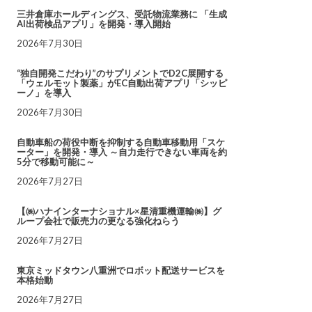
三井倉庫ホールディングス、受託物流業務に 「生成
AI出荷検品アプリ」を開発・導入開始
2026年7月30日
“独自開発こだわり”のサプリメントでD2C展開する
「ウェルモット製薬」がEC自動出荷アプリ「シッピ
ーノ」を導入
2026年7月30日
自動車船の荷役中断を抑制する自動車移動用「スケ
ーター」を開発・導入 ～自力走行できない車両を約
5分で移動可能に～
2026年7月27日
【㈱ハナインターナショナル×星清重機運輸㈱】グ
ループ会社で販売力の更なる強化ねらう
2026年7月27日
東京ミッドタウン八重洲でロボット配送サービスを
本格始動
2026年7月27日