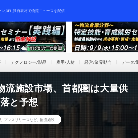
ーン,3PL,独自取材で物流ニュースを配信
事
テクノロジー/製品
雇用/人材
経営/業界動向
データ/
型物流施設市場、首都圏は大量供
下落と予想
望
,
プレスリリースなど
,
物流施設