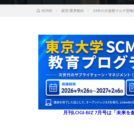
経営/業界動向
23年の大規模マルチ型
HOME
月刊LOGI-BIZ 7月号は「未