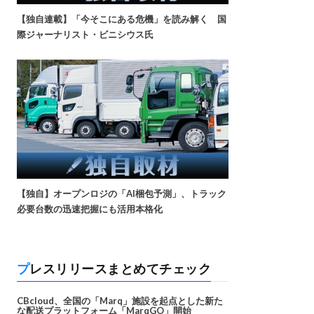
【独自連載】「今そこにある危機」を読み解く 国
際ジャーナリスト・ビニシウス氏
【独自】オープンロジの「AI梱包予測」、トラック
必要台数の迅速把握にも活用本格化
プレスリリースまとめてチェック
CBcloud、全国の「Marq」施設を起点とした新た
な配送プラットフォーム「MarqGO」開始