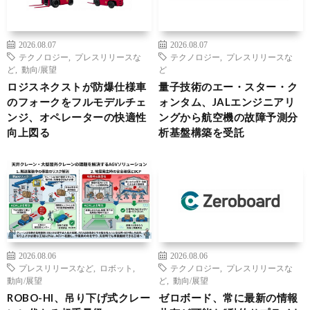
2026.08.07
2026.08.07
テクノロジー
,
プレスリリースな
テクノロジー
,
プレスリリースな
ど
,
動向/展望
ど
ロジスネクストが防爆仕様車
量子技術のエー・スター・ク
のフォークをフルモデルチェ
ォンタム、JALエンジニアリ
ンジ、オペレーターの快適性
ングから航空機の故障予測分
向上図る
析基盤構築を受託
2026.08.06
2026.08.06
プレスリリースなど
,
ロボット
,
テクノロジー
,
プレスリリースな
動向/展望
ど
,
動向/展望
ROBO-HI、吊り下げ式クレー
ゼロボード、常に最新の情報