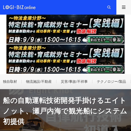
独自取材
物流施設/不動産
災害/事故/不祥事
テクノロジー/製品
船の自動運転技術開発手掛けるエイト
ノット、瀬戸内海で観光船にシステム
初提供