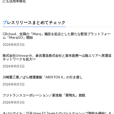
にも活用本格化
プレスリリースまとめてチェック
CBcloud、全国の「Marq」施設を起点とした新たな配送プラットフォー
ム「MarqGO」開始
2026年8月5日
株式会社Univearth、倉吉運送株式会社と資本提携〜山陰エリアへ実運送
ネットワークを拡大〜
2026年8月5日
川崎重工業／ばら積運搬船「ARISTOS II」の引き渡し
2026年8月5日
フジトランスコーポレーション／新造船「蓉翔丸」就航
2026年8月5日
ネバーマイル：TGR Haas F1 Teamとのパートナーシップ契約を締結しま