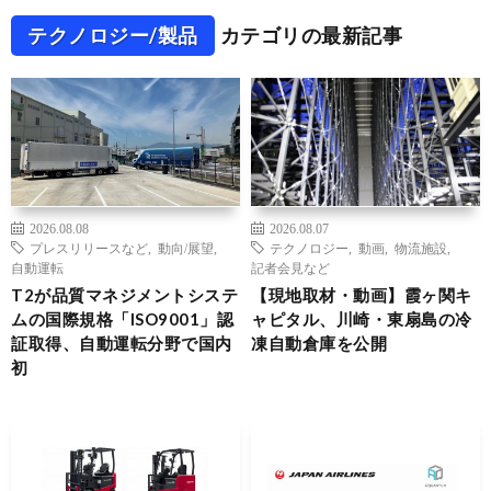
テクノロジー/製品
カテゴリの最新記事
2026.08.08
2026.08.07
プレスリリースなど
,
動向/展望
,
テクノロジー
,
動画
,
物流施設
,
自動運転
記者会見など
T2が品質マネジメントシステ
【現地取材・動画】霞ヶ関キ
ムの国際規格「ISO9001」認
ャピタル、川崎・東扇島の冷
証取得、自動運転分野で国内
凍自動倉庫を公開
初