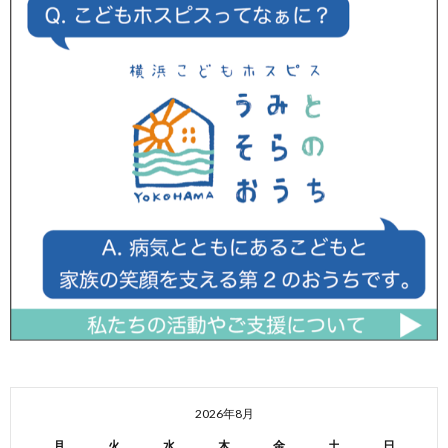
2026年8月
月
火
水
木
金
土
日