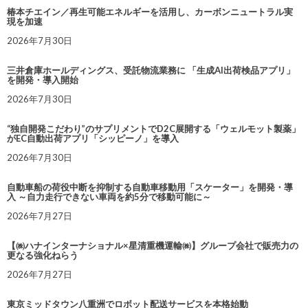
椿本チエイン／再生可能エネルギーを活用し、カーボンニュートラル実
現を加速
2026年7月30日
三井倉庫ホールディングス、受託物流業務に 「生成AI出荷検品アプリ」
を開発・導入開始
2026年7月30日
“独自開発こだわり”のサプリメントでD2C展開する「ウェルモット製薬」
がEC自動出荷アプリ「シッピーノ」を導入
2026年7月30日
自動車船の荷役中断を抑制する自動車移動用「スケーター」を開発・導
入 ～自力走行できない車両を約5分で移動可能に～
2026年7月27日
【㈱ハナインターナショナル×星清重機運輸㈱】グループ会社で販売力の
更なる強化ねらう
2026年7月27日
東京ミッドタウン八重洲でロボット配送サービスを本格始動