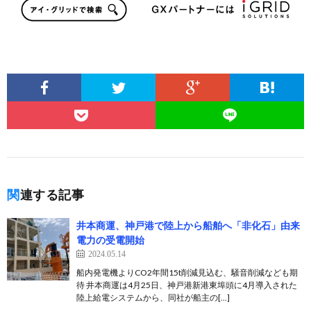
関連する記事
井本商運、神戸港で陸上から船舶へ「非化石」由来
電力の受電開始
2024.05.14
船内発電機よりCO2年間15t削減見込む、騒音削減なども期
待 井本商運は4月25日、神戸港新港東埠頭に4月導入された
陸上給電システムから、同社が船主の[…]