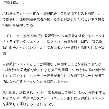
搭載は初めて。
現行法上でも利用可能な一部機能を「自動操船アシスト機能」とし
て提供し、船舶関連事業者が抱える課題解決と新たなビジネス機会
の創出を後押しする。
エイトノットは2022年度に愛媛県デジタル実装加速化プロジェクト
「トライアングルエヒメ」に採択され、自律航行小型EV（電気駆
動）船をわっかにレンタルして海上タクシー運航する取り組みを実
施。
自律航行システムとしては問題なく稼働することが確認できたが、
EV船特有の限定的な出力により大三島周辺エリア特有の強い潮の流
れに対応できず、バッテリー容量が限られて航行可能ルートが限定
的にならざるを得ないという課題もあった。
取り組みが評価され、2023年度も継続して採択、わっかが保有する
サイクリスト専用海上タクシー（エンジン船）に自律航行システム
を実装して運航することになった。