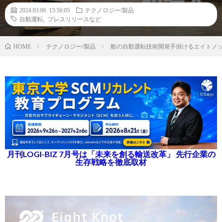
2024.03.06 15:56:05
テクノロジー/製品
自動運転
,
プレスリリースなど
テクノロジー/製品
船の自動運転技術開発手掛けるエイトノ
HOME
月刊LOGI-BIZ 7月号は「未来を創る輸送改革」 先行企業の
生存戦略を徹底取材