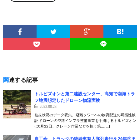
関連する記事
トルビズオンと第二建設センター、高知で南海トラ
フ地震想定したドローン物流実験
2023.08.23
被災状況のデータ収集、避難タワーへの物資配送の可能性検
証 ドローンの空路インフラ整備事業を手掛けるトルビズオン
は8月22日、クレーン作業などを担う第二[…]
自工会、トラックの後続車有人隊列走行を24年度ま