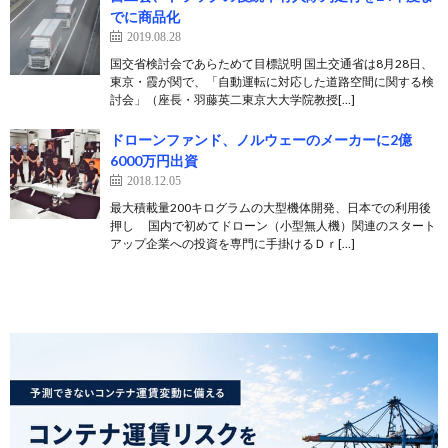
でに商品化
2019.08.28
国交省検討会であらためて目標説明 国土交通省は8月28日、
東京・霞が関で、「自動運転に対応した道路空間に関する検
討会」（座長・羽藤英二東京大大学院教授[…]
ドローンファンド、ノルウェーのメーカーに2億
6000万円出資
2018.12.05
最大積載量200キログラムの大型機体開発、日本での利用後
押し 国内で初めてドローン（小型無人機）関連のスタート
アップ企業への投資を専門に手掛けるＤｒ[…]