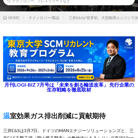
テクノロジー
,
プレスリリースなど
テクノロジー/製品
三井E&Sが世界初、大型舶用エンジンで
HOME
月刊LOGI-BIZ 7月号は「未来を創る輸送改革」 先行企業の
生存戦略を徹底取材
温室効果ガス排出削減に貢献期待
三井E&Sは3月7日、ドイツのMANエナジーソリューションズと、三
井E&S玉野工場（岡山県玉野市）の敷地内にあるシリンダ直径50cm