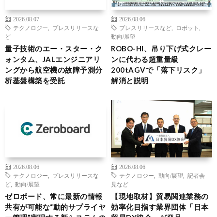
2026.08.07
2026.08.06
テクノロジー
,
プレスリリースな
プレスリリースなど
,
ロボット
,
ど
動向/展望
量子技術のエー・スター・ク
ROBO-HI、吊り下げ式クレー
ォンタム、JALエンジニアリ
ンに代わる超重量級
ングから航空機の故障予測分
200tAGVで「落下リスク」
析基盤構築を受託
解消と説明
2026.08.06
2026.08.06
テクノロジー
,
プレスリリースな
テクノロジー
,
動向/展望
,
記者会
ど
,
動向/展望
見など
ゼロボード、常に最新の情報
【現地取材】貿易関連業務の
共有が可能な“動的サプライヤ
効率化目指す業界団体「日本