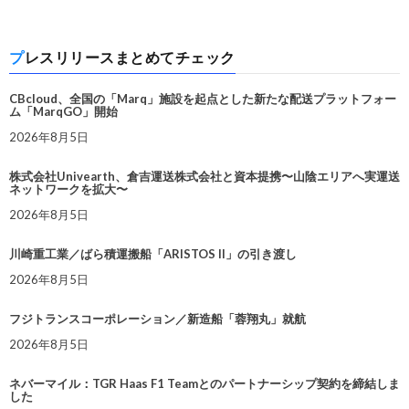
プレスリリースまとめてチェック
CBcloud、全国の「Marq」施設を起点とした新たな配送プラットフォー
ム「MarqGO」開始
2026年8月5日
株式会社Univearth、倉吉運送株式会社と資本提携〜山陰エリアへ実運送
ネットワークを拡大〜
2026年8月5日
川崎重工業／ばら積運搬船「ARISTOS II」の引き渡し
2026年8月5日
フジトランスコーポレーション／新造船「蓉翔丸」就航
2026年8月5日
ネバーマイル：TGR Haas F1 Teamとのパートナーシップ契約を締結しま
した