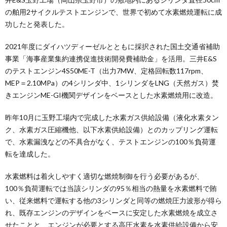
の舶用2サイクルテストエンジンで、世界で初めて水素燃焼運転に成
功したと発表した。
2021年度にダイハツディーゼルとともに採択された国土交通省補助
事業「海事産業集約連携促進技術開発費補助金」を活用。三井E&S
のテストエンジン4S50ME-T（出力7MW、定格回転数117rpm、
MEP＝2.10MPa）の4シリンダ中、1シリンダをLNG（天然ガス）焚
きエンジンME-GI機関デザインをベースとした水素燃焼用に改造。
昨年10月に玉野工場内で完成した水素ガス供給設備（液化水素タン
ク、水素ガス圧縮機他、以下水素供給設備）とのカップリング運転
で、水素漏洩などの不具合がなく、テストエンジンの100％負荷運
転を達成した。
水素燃料は着火しやすく適切な燃焼制御を行う必要があるが、
100％負荷運転では当該シリンダの95％相当の熱量を水素燃料で賄
い、従来燃料で運転する他の3シリンダと同等の燃焼圧力波形が得ら
れ、既存エンジンのデザインをベースに安定した水素燃焼を成立さ
せたことと、エンジンが必要とする高圧水素を水素供給設備から安