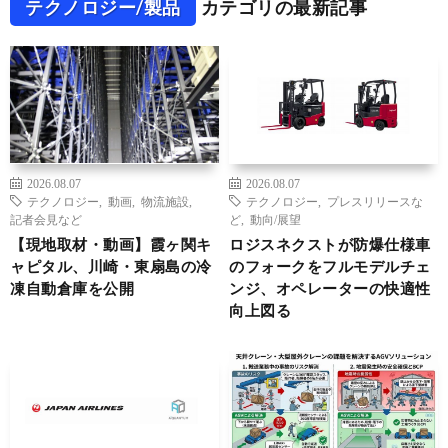
テクノロジー/製品
カテゴリの最新記事
2026.08.07
2026.08.07
テクノロジー
,
動画
,
物流施設
,
テクノロジー
,
プレスリリースな
記者会見など
ど
,
動向/展望
【現地取材・動画】霞ヶ関キ
ロジスネクストが防爆仕様車
ャピタル、川崎・東扇島の冷
のフォークをフルモデルチェ
凍自動倉庫を公開
ンジ、オペレーターの快適性
向上図る