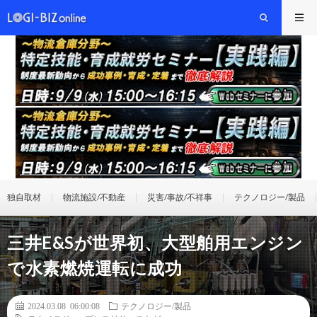
独自取材
物流施設/不動産
災害/事故/不祥事
テクノロジー/製品
三井E&Sが世界初、大型舶用エンジン
で水素燃焼運転に成功
2024.03.08 06:00:08
テクノロジー/製品