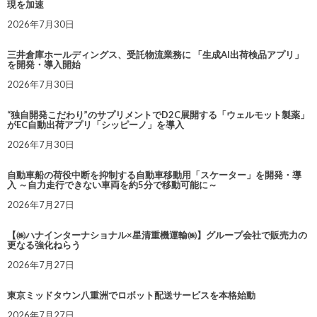
現を加速
2026年7月30日
三井倉庫ホールディングス、受託物流業務に 「生成AI出荷検品アプリ」
を開発・導入開始
2026年7月30日
“独自開発こだわり”のサプリメントでD2C展開する「ウェルモット製薬」
がEC自動出荷アプリ「シッピーノ」を導入
2026年7月30日
自動車船の荷役中断を抑制する自動車移動用「スケーター」を開発・導
入 ～自力走行できない車両を約5分で移動可能に～
2026年7月27日
【㈱ハナインターナショナル×星清重機運輸㈱】グループ会社で販売力の
更なる強化ねらう
2026年7月27日
東京ミッドタウン八重洲でロボット配送サービスを本格始動
2026年7月27日