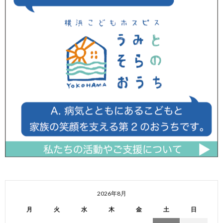
2026年8月
月
火
水
木
金
土
日