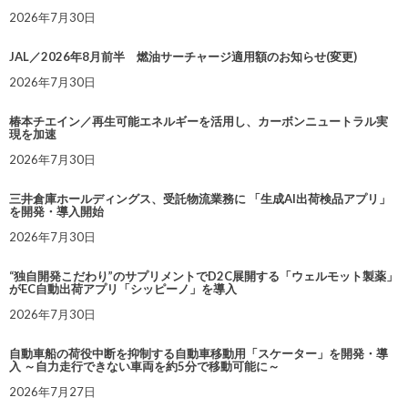
2026年7月30日
JAL／2026年8月前半 燃油サーチャージ適用額のお知らせ(変更)
2026年7月30日
椿本チエイン／再生可能エネルギーを活用し、カーボンニュートラル実
現を加速
2026年7月30日
三井倉庫ホールディングス、受託物流業務に 「生成AI出荷検品アプリ」
を開発・導入開始
2026年7月30日
“独自開発こだわり”のサプリメントでD2C展開する「ウェルモット製薬」
がEC自動出荷アプリ「シッピーノ」を導入
2026年7月30日
自動車船の荷役中断を抑制する自動車移動用「スケーター」を開発・導
入 ～自力走行できない車両を約5分で移動可能に～
2026年7月27日