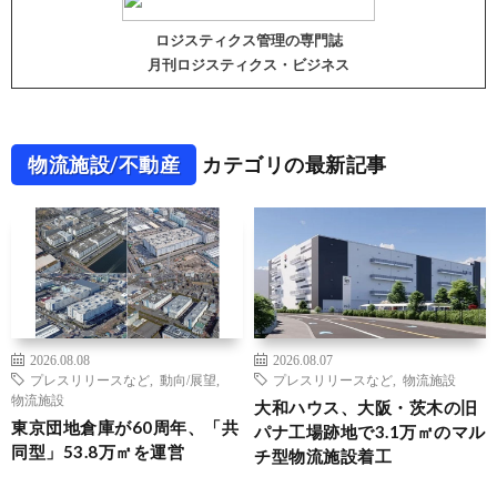
ロジスティクス管理の専門誌
月刊ロジスティクス・ビジネス
物流施設/不動産
カテゴリの最新記事
2026.08.08
2026.08.07
プレスリリースなど
,
動向/展望
,
プレスリリースなど
,
物流施設
物流施設
大和ハウス、大阪・茨木の旧
東京団地倉庫が60周年、「共
パナ工場跡地で3.1万㎡のマル
同型」53.8万㎡を運営
チ型物流施設着工