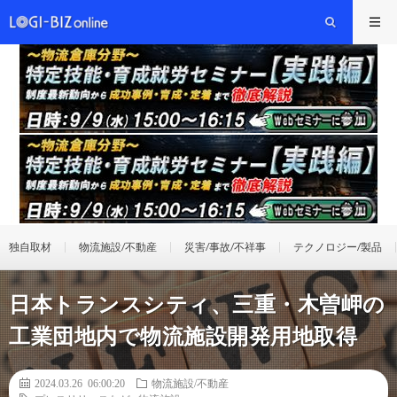
独自取材
物流施設/不動産
災害/事故/不祥事
テクノロジー/製品
日本トランスシティ、三重・木曽岬の
工業団地内で物流施設開発用地取得
2024.03.26 06:00:20
物流施設/不動産