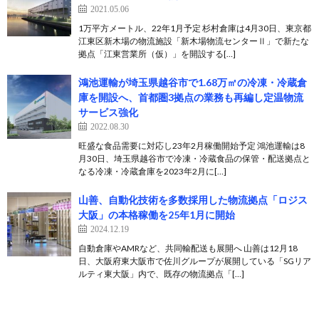
2021.05.06
1万平方メートル、22年1月予定 杉村倉庫は4月30日、東京都
江東区新木場の物流施設「新木場物流センターⅡ」で新たな
拠点「江東営業所（仮）」を開設する[…]
鴻池運輸が埼玉県越谷市で1.68万㎡の冷凍・冷蔵倉
庫を開設へ、首都圏3拠点の業務も再編し定温物流
サービス強化
2022.08.30
旺盛な食品需要に対応し23年2月稼働開始予定 鴻池運輸は8
月30日、埼玉県越谷市で冷凍・冷蔵食品の保管・配送拠点と
なる冷凍・冷蔵倉庫を2023年2月に[…]
山善、自動化技術を多数採用した物流拠点「ロジス
大阪」の本格稼働を25年1月に開始
2024.12.19
自動倉庫やAMRなど、共同輸配送も展開へ 山善は12月18
日、大阪府東大阪市で佐川グループが展開している「SGリア
ルティ東大阪」内で、既存の物流拠点「[…]