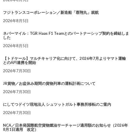
フジトランスコーポレーション／新造船「蓉翔丸」就航
2026年8月5日
ネバーマイル：TGR Haas F1 Teamとのパートナーシップ契約を締結しま
した
2026年8月5日
【トドケール】マルチキャリア化に向けて、2026年7月よりヤマト運輸
とのAPI連携を開始
2026年7月30日
JR貨物／お盆休み期間の貨物列車の運転計画について
2026年7月30日
にしてつドイツ現地法人 シュツットガルト事務所移転のご案内
2026年7月30日
NCA／日本発国際航空貨物燃油サーチャージ適用額のお知らせ（2026年
8月1日適用 改定）