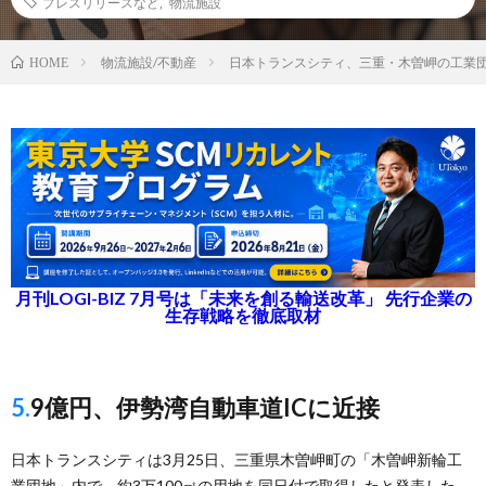
プレスリリースなど
,
物流施設
物流施設/不動産
日本トランスシティ、三重・木曽岬の工業
HOME
月刊LOGI-BIZ 7月号は「未来を創る輸送改革」 先行企業の
生存戦略を徹底取材
5.9億円、伊勢湾自動車道ICに近接
日本トランスシティは3月25日、三重県木曽岬町の「木曽岬新輪工
業団地」内で、約3万100㎡の用地を同日付で取得したと発表した。