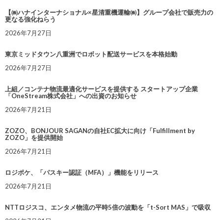
【㈱ハナインターナショナル×星清重機運輸㈱】グループ会社で販売力の
更なる強化ねらう
2026年7月27日
東京ミッドタウン八重洲でロボット配送サービスを本格始動
2026年7月27日
上組／コンテナ物流最適化サービスを提供する スタートアップ企業
「OneStream株式会社」への出資のお知らせ
2026年7月21日
ZOZO、BONJOUR SAGANの自社EC拡大に向け「Fulfillment by
ZOZO」を提供開始
2026年7月21日
ロジポケ、「パスキー認証（MFA）」機能をリリース
2026年7月21日
NTTロジスコ、エンタメ物流の平時5倍の波動を「t-Sort MAS」で吸収