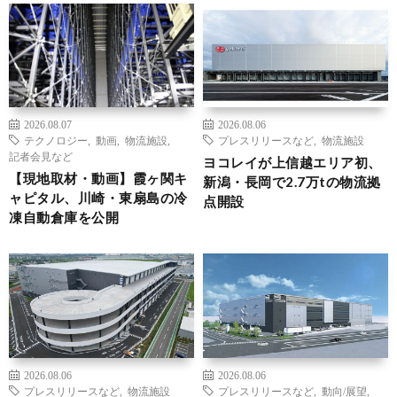
2026.08.07
2026.08.06
テクノロジー
,
動画
,
物流施設
,
プレスリリースなど
,
物流施設
記者会見など
ヨコレイが上信越エリア初、
【現地取材・動画】霞ヶ関キ
新潟・長岡で2.7万tの物流拠
ャピタル、川崎・東扇島の冷
点開設
凍自動倉庫を公開
2026.08.06
2026.08.06
プレスリリースなど
,
物流施設
プレスリリースなど
,
動向/展望
,