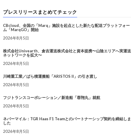
プレスリリースまとめてチェック
CBcloud、全国の「Marq」施設を起点とした新たな配送プラットフォー
ム「MarqGO」開始
2026年8月5日
株式会社Univearth、倉吉運送株式会社と資本提携〜山陰エリアへ実運送
ネットワークを拡大〜
2026年8月5日
川崎重工業／ばら積運搬船「ARISTOS II」の引き渡し
2026年8月5日
フジトランスコーポレーション／新造船「蓉翔丸」就航
2026年8月5日
ネバーマイル：TGR Haas F1 Teamとのパートナーシップ契約を締結しま
した
2026年8月5日