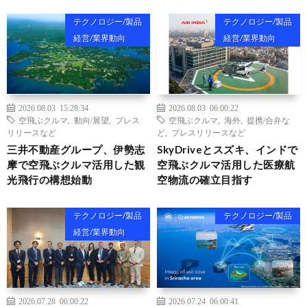
テクノロジー/製品
テクノロジー/製品
経営/業界動向
経営/業界動向
2026.08.03 15:28:34
2026.08.03 06:00:22
空飛ぶクルマ
,
動向/展望
,
プレス
空飛ぶクルマ
,
海外
,
提携/合弁な
リリースなど
ど
,
プレスリリースなど
三井不動産グループ、伊勢志
SkyDriveとスズキ、インドで
摩で空飛ぶクルマ活用した観
空飛ぶクルマ活用した医療航
光飛行の構想始動
空物流の確立目指す
テクノロジー/製品
テクノロジー/製品
経営/業界動向
2026.07.28 06:00:22
2026.07.24 06:00:41