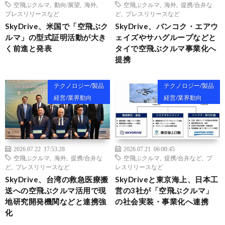
空飛ぶクルマ
,
動向/展望
,
海外
,
空飛ぶクルマ
,
海外
,
提携/合弁な
プレスリリースなど
ど
,
プレスリリースなど
SkyDrive、米国で「空飛ぶク
SkyDrive、バンコク・エアウ
ルマ」の型式証明活動が大き
ェイズやサハグループなどと
く前進と発表
タイで空飛ぶクルマ事業化へ
提携
テクノロジー/製品
テクノロジー/製品
経営/業界動向
経営/業界動向
2026.07.22 17:53:28
2026.07.21 06:00:45
空飛ぶクルマ
,
海外
,
提携/合弁な
空飛ぶクルマ
,
提携/合弁など
,
プ
ど
,
プレスリリースなど
レスリリースなど
SkyDrive、台湾の救急医療搬
SkyDriveと東京海上、日本工
送への空飛ぶクルマ活用で現
営の3社が「空飛ぶクルマ」
地研究開発機関などと連携強
の社会実装・事業化へ連携
化