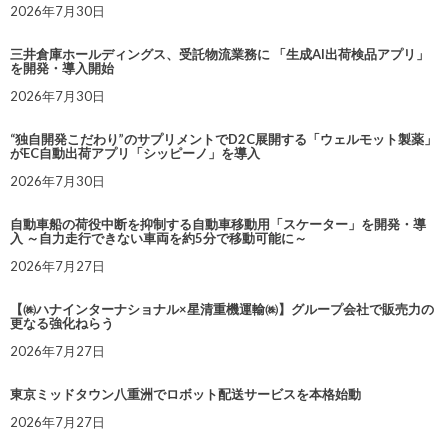
2026年7月30日
三井倉庫ホールディングス、受託物流業務に 「生成AI出荷検品アプリ」
を開発・導入開始
2026年7月30日
“独自開発こだわり”のサプリメントでD2C展開する「ウェルモット製薬」
がEC自動出荷アプリ「シッピーノ」を導入
2026年7月30日
自動車船の荷役中断を抑制する自動車移動用「スケーター」を開発・導
入 ～自力走行できない車両を約5分で移動可能に～
2026年7月27日
【㈱ハナインターナショナル×星清重機運輸㈱】グループ会社で販売力の
更なる強化ねらう
2026年7月27日
東京ミッドタウン八重洲でロボット配送サービスを本格始動
2026年7月27日