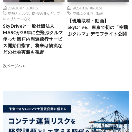
2026.03.07 06:00:55
2026.03.02 06:00:51
空飛ぶクルマ
,
提携/合弁など
,
プ
空飛ぶクルマ
,
動画
レスリリースなど
【現地取材・動画】
SkyDriveと一般社団法人
SkyDrive、東京で初の「空飛
MASCが28年に空飛ぶクルマ
ぶクルマ」デモフライト公開
使った瀬戸内周遊飛行サービ
ス開始目指す、将来は物流な
どの社会実装も視野
次ページへ »