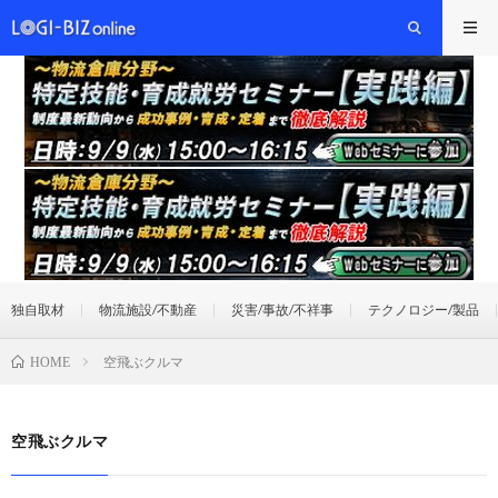
独自取材
物流施設/不動産
災害/事故/不祥事
テクノロジー/製品
空飛ぶクルマ
HOME
空飛ぶクルマ