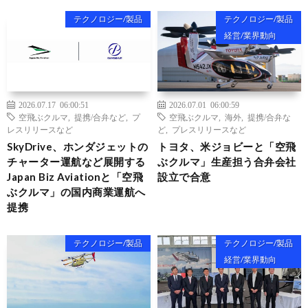
テクノロジー/製品
テクノロジー/製品
経営/業界動向
2026.07.17 06:00:51
2026.07.01 06:00:59
空飛ぶクルマ
,
提携/合弁など
,
プ
空飛ぶクルマ
,
海外
,
提携/合弁な
レスリリースなど
ど
,
プレスリリースなど
SkyDrive、ホンダジェットの
トヨタ、米ジョビーと「空飛
チャーター運航など展開する
ぶクルマ」生産担う合弁会社
Japan Biz Aviationと「空飛
設立で合意
ぶクルマ」の国内商業運航へ
提携
テクノロジー/製品
テクノロジー/製品
経営/業界動向