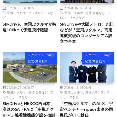
2026.06.25 06:00:05
2026.05.09 06:00:04
空飛ぶクルマ
,
プレスリリースな
空飛ぶクルマ
,
提携/合弁など
,
プ
ど
レスリリースなど
SkyDrive、空飛ぶクルマが時
SkyDriveや大阪メトロ、丸紅
速100kmで安定飛行確認
などが「空飛ぶクルマ」商用
運航実現のコンソーシアム設
立で合意
テクノロジー/製品
テクノロジー/製品
経営/業界動向
経営/業界動向
2026.04.25 06:00:27
2026.04.11 06:00:46
空飛ぶクルマ
,
提携/合弁など
,
プ
空飛ぶクルマ
,
幹部人事
,
プレス
レスリリースなど
リリースなど
SkyDriveとNEXCO西日本、
「空飛ぶクルマ」のAirX、宇
高速のSA・PAに「空飛ぶク
宙ベンチャーispace出身の岡
ルマ」離着陸機能併設を検討
島氏がCFO就任