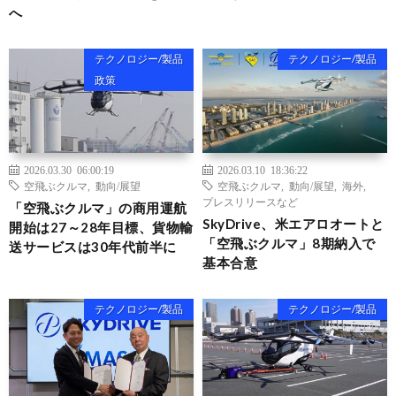
へ
テクノロジー/製品
テクノロジー/製品
政策
2026.03.30 06:00:19
2026.03.10 18:36:22
空飛ぶクルマ
,
動向/展望
空飛ぶクルマ
,
動向/展望
,
海外
,
プレスリリースなど
「空飛ぶクルマ」の商用運航
SkyDrive、米エアロオートと
開始は27～28年目標、貨物輸
「空飛ぶクルマ」8期納入で
送サービスは30年代前半に
基本合意
テクノロジー/製品
テクノロジー/製品