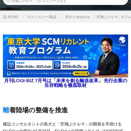
空飛ぶクルマ
,
プレスリリースなど
テクノロジー/製品
長大とSkyDrive、「空飛ぶクルマ」の
HOME
月刊LOGI-BIZ 7月号は「未来を創る輸送改革」 先行企業の
生存戦略を徹底取材
離着陸場の整備を推進
建設コンサルタントの長大と「空飛ぶクルマ」の開発を手掛ける
SkyDriveの両社は5月26日、SkyDriveの空飛ぶクルマ「SKYDRIVE」