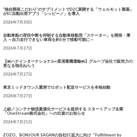
“独自開発こだわり”のサプリメントでD2C展開する「ウェルモット製薬」
がEC自動出荷アプリ「シッピーノ」を導入
2026年7月30日
自動車船の荷役中断を抑制する自動車移動用「スケーター」を開発・導
入 ～自力走行できない車両を約5分で移動可能に～
2026年7月27日
【㈱ハナインターナショナル×星清重機運輸㈱】グループ会社で販売力の
更なる強化ねらう
2026年7月27日
東京ミッドタウン八重洲でロボット配送サービスを本格始動
2026年7月27日
上組／コンテナ物流最適化サービスを提供する スタートアップ企業
「OneStream株式会社」への出資のお知らせ
2026年7月21日
ZOZO、BONJOUR SAGANの自社EC拡大に向け「Fulfillment by