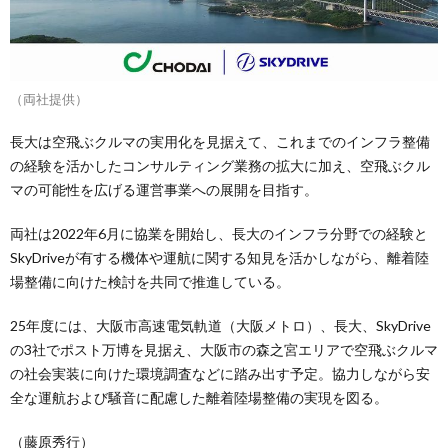
（両社提供）
長大は空飛ぶクルマの実用化を見据えて、これまでのインフラ整備
の経験を活かしたコンサルティング業務の拡大に加え、空飛ぶクル
マの可能性を広げる運営事業への展開を目指す。
両社は2022年6月に協業を開始し、長大のインフラ分野での経験と
SkyDriveが有する機体や運航に関する知見を活かしながら、離着陸
場整備に向けた検討を共同で推進している。
25年度には、大阪市高速電気軌道（大阪メトロ）、長大、SkyDrive
の3社でポスト万博を見据え、大阪市の森之宮エリアで空飛ぶクルマ
の社会実装に向けた環境調査などに踏み出す予定。協力しながら安
全な運航および騒音に配慮した離着陸場整備の実現を図る。
（藤原秀行）