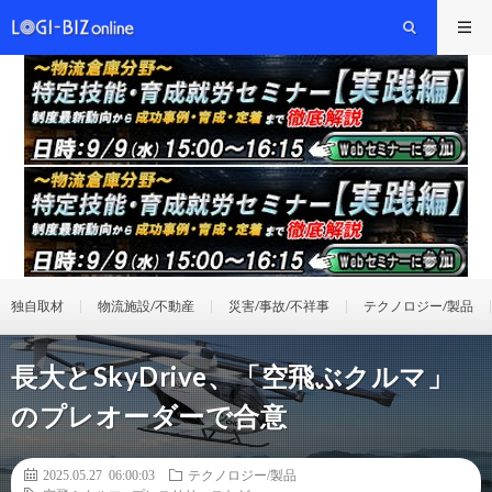
独自取材
物流施設/不動産
災害/事故/不祥事
テクノロジー/製品
長大とSkyDrive、「空飛ぶクルマ」
のプレオーダーで合意
2025.05.27 06:00:03
テクノロジー/製品