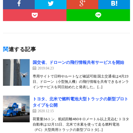
関連する記事
国交省、ドローンの飛行情報共有サービスを開始
2019.04.23
専用サイトで日時やルートなど確認可能 国土交通省は4月23
日、ドローン（小型無人機）の飛行情報を共有できるオンラ
インサービスを同日始めたと発表した。 […]
トヨタ、北米で燃料電池大型トラックの新型プロト
タイプを公開
2020.12.15
荷重量36トン、航続距離480キロメートル以上見込む トヨタ
自動車は12月11日、北米で水素を使って走る燃料電池
（FC）大型商用トラックの新型プロトタ[…]