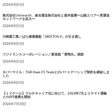
2026年8月5日
株式会社Univearth、倉吉運送株式会社と資本提携〜山陰エリアへ実運送
ネットワークを拡大〜
2026年8月5日
川崎重工業／ばら積運搬船「ARISTOS II」の引き渡し
2026年8月5日
フジトランスコーポレーション／新造船「蓉翔丸」就航
2026年8月5日
ネバーマイル：TGR Haas F1 Teamとのパートナーシップ契約を締結しま
した
2026年8月5日
【トドケール】マルチキャリア化に向けて、2026年7月よりヤマト運輸
とのAPI連携を開始
2026年7月30日