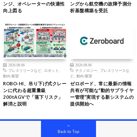
ンジ、オペレーターの快適性
ングから航空機の故障予測分
向上図る
析基盤構築を受託
2026.08.06
2026.08.06
プレスリリースなど
,
ロボット
,
テクノロジー
,
プレスリリースな
動向/展望
ど
,
動向/展望
ROBO-HI、吊り下げ式クレー
ゼロボード、常に最新の情報
ンに代わる超重量級
共有が可能な“動的サプライヤ
200tAGVで「落下リスク」
ー管理”実現する新システムの
解消と説明
提供開始へ
Back to Top