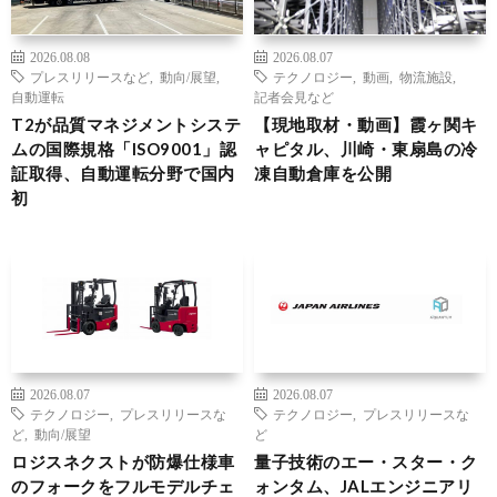
2026.08.08
2026.08.07
プレスリリースなど
,
動向/展望
,
テクノロジー
,
動画
,
物流施設
,
自動運転
記者会見など
T2が品質マネジメントシステ
【現地取材・動画】霞ヶ関キ
ムの国際規格「ISO9001」認
ャピタル、川崎・東扇島の冷
証取得、自動運転分野で国内
凍自動倉庫を公開
初
2026.08.07
2026.08.07
テクノロジー
,
プレスリリースな
テクノロジー
,
プレスリリースな
ど
,
動向/展望
ど
ロジスネクストが防爆仕様車
量子技術のエー・スター・ク
のフォークをフルモデルチェ
ォンタム、JALエンジニアリ