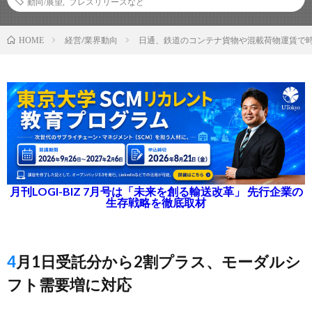
動向/展望
,
プレスリリースなど
経営/業界動向
日通、鉄道のコンテナ貨物や混載荷物運賃で
HOME
月刊LOGI-BIZ 7月号は「未来を創る輸送改革」 先行企業の
生存戦略を徹底取材
4月1日受託分から2割プラス、モーダルシ
フト需要増に対応