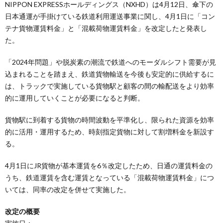
NIPPON EXPRESSホールディングス（NXHD）は4月12日、傘下の
日本通運が手掛けている鉄道利用運送事業に関し、4月1日に「コン
テナ貨物運賃料金」と「混載荷物運賃料金」を改定したと発表し
た。
「2024年問題」や脱炭素の潮流で鉄道へのモーダルシフト需要が見
込まれることを踏まえ、鉄道貨物輸送を今後も安定的に供給するに
は、トラックで実施している貨物駅と顧客の間の輸配送をより効率
的に運用していくことが必要になると判断。
貨物駅に到着する貨物の時間波動を平準化し、限られた資源を効率
的に活用・運用するため、時刻指定貨物に対して割増料金を新設す
る。
4月1日にJR貨物が基本運賃を6％改定したため、日通の運賃料金の
うち、鉄道運賃を含む運賃となっている「混載荷物運賃料金」につ
いては、同率の改定を併せて実施した。
改定の概要