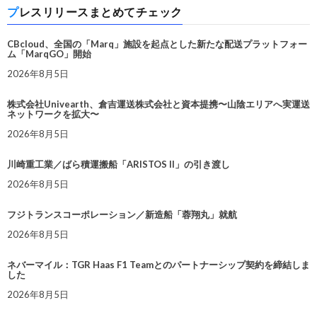
プレスリリースまとめてチェック
CBcloud、全国の「Marq」施設を起点とした新たな配送プラットフォー
ム「MarqGO」開始
2026年8月5日
株式会社Univearth、倉吉運送株式会社と資本提携〜山陰エリアへ実運送
ネットワークを拡大〜
2026年8月5日
川崎重工業／ばら積運搬船「ARISTOS II」の引き渡し
2026年8月5日
フジトランスコーポレーション／新造船「蓉翔丸」就航
2026年8月5日
ネバーマイル：TGR Haas F1 Teamとのパートナーシップ契約を締結しま
した
2026年8月5日