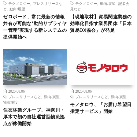
テクノロジー
,
プレスリリースな
テクノロジー
,
動向/展望
,
記者会
ど
,
動向/展望
見など
ゼロボード、常に最新の情報
【現地取材】貿易関連業務の
共有が可能な“動的サプライヤ
効率化目指す業界団体「日本
ー管理”実現する新システムの
貿易DX協会」が発足
提供開始へ
2026.08.06
2026.08.06
プレスリリースなど
,
動向/展望
,
プレスリリースなど
,
動向/展望
物流施設
モノタロウ、「お届け希望日
住友林業グループ、神奈川・
指定サービス」開始
厚木で初の自社運営型物流拠
点が稼働開始