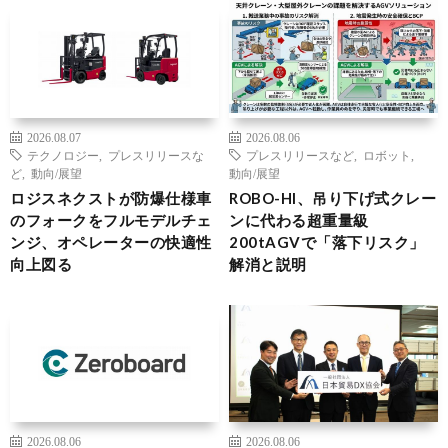
2026.08.07
2026.08.06
テクノロジー
,
プレスリリースな
プレスリリースなど
,
ロボット
,
ど
,
動向/展望
動向/展望
ロジスネクストが防爆仕様車
ROBO-HI、吊り下げ式クレー
のフォークをフルモデルチェ
ンに代わる超重量級
ンジ、オペレーターの快適性
200tAGVで「落下リスク」
向上図る
解消と説明
2026.08.06
2026.08.06