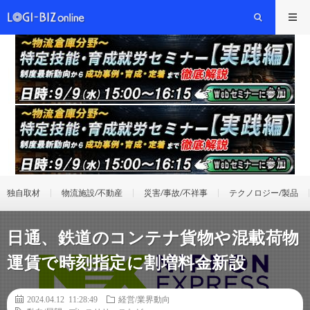
独自取材
物流施設/不動産
災害/事故/不祥事
テクノロジー/製品
日通、鉄道のコンテナ貨物や混載荷物
運賃で時刻指定に割増料金新設
2024.04.12 11:28:49
経営/業界動向