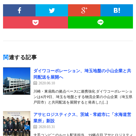
関連する記事
ダイワコーポレーション、埼玉地盤の小山企業と共
同配送を展開へ
2020.06.10
川崎・東扇島の拠点ベースに連携強化 ダイワコーポレーショ
ンは6月9日、埼玉を地盤とする物流企業の小山企業（埼玉県
戸田市）と共同配送を展開すると発表した[…]
アサヒロジスティクス、茨城・常総市に「水海道営
業所」新設
2020.03.31
大手コンビニのルート配送担当、19拠点目 アサヒロジスティ