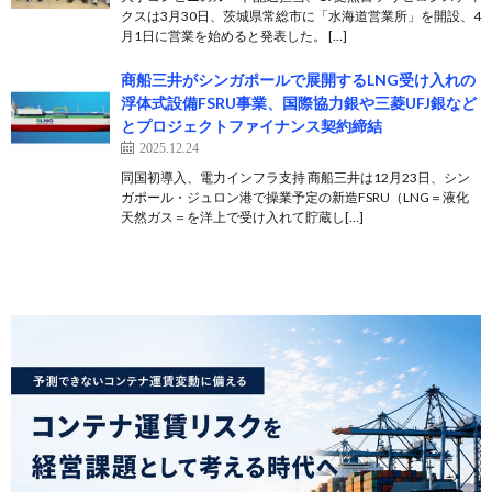
クスは3月30日、茨城県常総市に「水海道営業所」を開設、4
月1日に営業を始めると発表した。 […]
商船三井がシンガポールで展開するLNG受け入れの
浮体式設備FSRU事業、国際協力銀や三菱UFJ銀など
とプロジェクトファイナンス契約締結
2025.12.24
同国初導入、電力インフラ支持 商船三井は12月23日、シン
ガポール・ジュロン港で操業予定の新造FSRU（LNG＝液化
天然ガス＝を洋上で受け入れて貯蔵し[…]