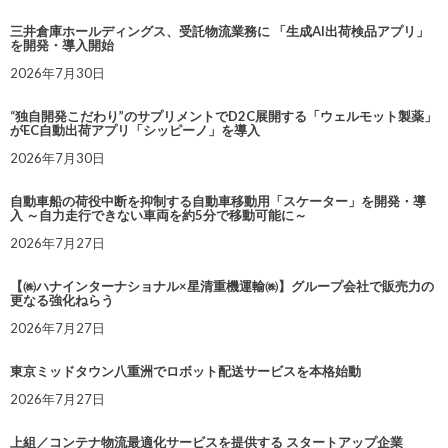
三井倉庫ホールディングス、受託物流業務に 「生成AI出荷検品アプリ」
を開発・導入開始
2026年7月30日
“独自開発こだわり”のサプリメントでD2C展開する「ウェルモット製薬」
がEC自動出荷アプリ「シッピーノ」を導入
2026年7月30日
自動車船の荷役中断を抑制する自動車移動用「スケーター」を開発・導
入 ～自力走行できない車両を約5分で移動可能に～
2026年7月27日
【㈱ハナインターナショナル×星清重機運輸㈱】グループ会社で販売力の
更なる強化ねらう
2026年7月27日
東京ミッドタウン八重洲でロボット配送サービスを本格始動
2026年7月27日
上組／コンテナ物流最適化サービスを提供する スタートアップ企業