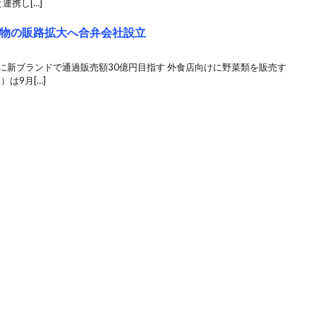
連携し[…]
果物の販路拡大へ合弁会社設立
月期に新ブランドで通過販売額30億円目指す 外食店向けに野菜類を販売す
は9月[…]