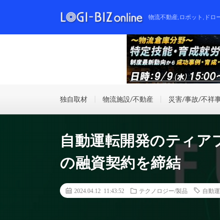
物流不動産,ロボット,ドロ
独自取材
物流施設/不動産
災害/事故/不祥
自動運転開発のティアフ
の融資契約を締結
2024.04.12 11:43:52
テクノロジー/製品
自動運