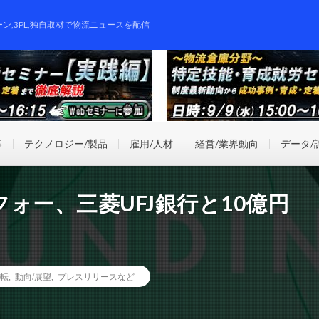
ーン,3PL,独自取材で物流ニュースを配信
事
テクノロジー/製品
雇用/人材
経営/業界動向
データ/
ォー、三菱UFJ銀行と10億円
転
,
動向/展望
,
プレスリリースなど