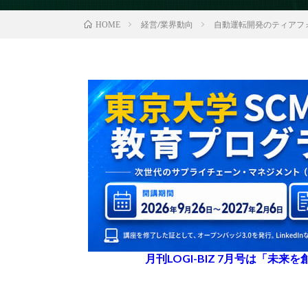
経営/業界動向
自動運転開発のティアフォ
HOME
月刊LOGI-BIZ 7月号は「未