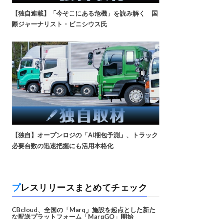
【独自連載】「今そこにある危機」を読み解く 国
際ジャーナリスト・ビニシウス氏
【独自】オープンロジの「AI梱包予測」、トラック
必要台数の迅速把握にも活用本格化
プレスリリースまとめてチェック
CBcloud、全国の「Marq」施設を起点とした新た
な配送プラットフォーム「MarqGO」開始