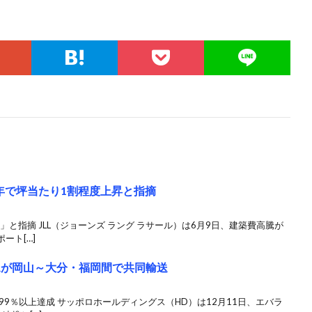
年で坪当たり1割程度上昇と指摘
」と指摘 JLL（ジョーンズ ラング ラサール）は6月9日、建築費高騰が
ート[…]
Rが岡山～大分・福岡間で共同輸送
99％以上達成 サッポロホールディングス（HD）は12月11日、エバラ