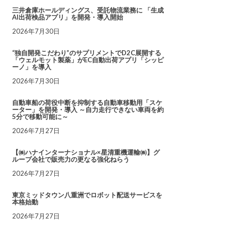
三井倉庫ホールディングス、受託物流業務に 「生成
AI出荷検品アプリ」を開発・導入開始
2026年7月30日
“独自開発こだわり”のサプリメントでD2C展開する
「ウェルモット製薬」がEC自動出荷アプリ「シッピ
ーノ」を導入
2026年7月30日
自動車船の荷役中断を抑制する自動車移動用「スケ
ーター」を開発・導入 ～自力走行できない車両を約
5分で移動可能に～
2026年7月27日
【㈱ハナインターナショナル×星清重機運輸㈱】グ
ループ会社で販売力の更なる強化ねらう
2026年7月27日
東京ミッドタウン八重洲でロボット配送サービスを
本格始動
2026年7月27日