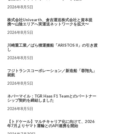
2026年8月5日
株式会社Univearth、倉吉運送株式会社と資本提
携〜山陰エリアへ実運送ネットワークを拡大〜
2026年8月5日
川崎重工業／ばら積運搬船「ARISTOS II」の引き渡
し
2026年8月5日
フジトランスコーポレーション／新造船「蓉翔丸」
就航
2026年8月5日
ネバーマイル：TGR Haas F1 Teamとのパートナー
シップ契約を締結しました
2026年8月5日
【トドケール】マルチキャリア化に向けて、2026
年7月よりヤマト運輸とのAPI連携を開始
2026年7月30日