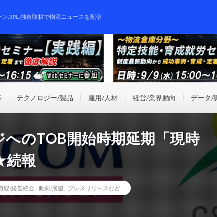
ーン,3PL,独自取材で物流ニュースを配信
事
テクノロジー/製品
雇用/人材
経営/業界動向
データ/
ロジへのTOB開始時期延期「現時
★続報
業買収/経営統合
,
動向/展望
,
プレスリリースなど