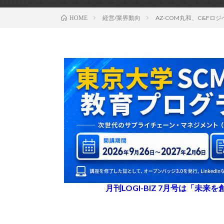
経営/業界動向
AZ-COM丸和、C&F
HOME
月刊LOGI-BIZ 7月号は「未