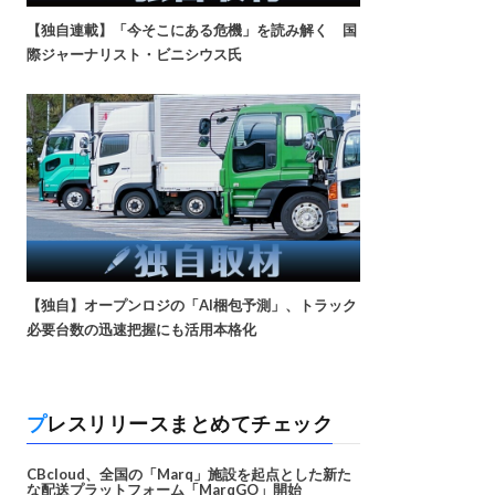
【独自連載】「今そこにある危機」を読み解く 国
際ジャーナリスト・ビニシウス氏
【独自】オープンロジの「AI梱包予測」、トラック
必要台数の迅速把握にも活用本格化
プレスリリースまとめてチェック
CBcloud、全国の「Marq」施設を起点とした新た
な配送プラットフォーム「MarqGO」開始