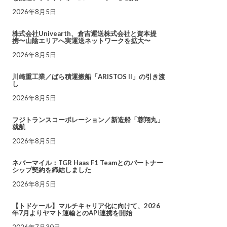
2026年8月5日
株式会社Univearth、倉吉運送株式会社と資本提
携〜山陰エリアへ実運送ネットワークを拡大〜
2026年8月5日
川崎重工業／ばら積運搬船「ARISTOS II」の引き渡
し
2026年8月5日
フジトランスコーポレーション／新造船「蓉翔丸」
就航
2026年8月5日
ネバーマイル：TGR Haas F1 Teamとのパートナー
シップ契約を締結しました
2026年8月5日
【トドケール】マルチキャリア化に向けて、2026
年7月よりヤマト運輸とのAPI連携を開始
2026年7月30日