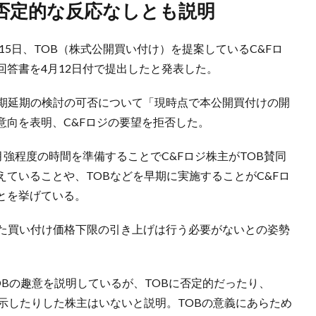
に否定的な反応なしとも説明
月15日、TOB（株式公開買い付け）を提案しているC&Fロ
答書を4月12日付で提出したと発表した。
時期延期の検討の可否について「現時点で本公開買付けの開
意向を表明、C&Fロジの要望を拒否した。
月強程度の時間を準備することでC&Fロジ株主がTOB賛同
ていることや、TOBなどを早期に実施することがC&Fロ
とを挙げている。
いた買い付け価格下限の引き上げは行う必要がないとの姿勢
TOBの趣意を説明しているが、TOBに否定的だったり、
示したりした株主はいないと説明。TOBの意義にあらため