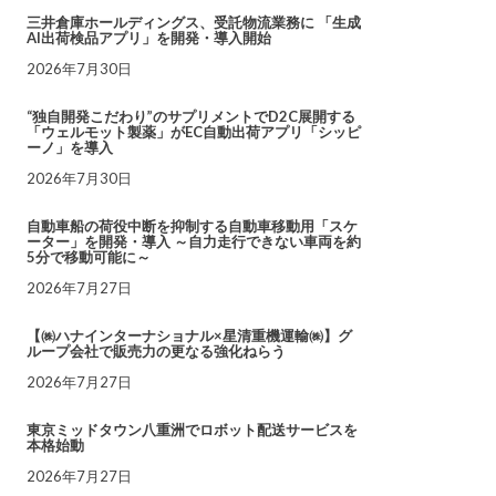
三井倉庫ホールディングス、受託物流業務に 「生成
AI出荷検品アプリ」を開発・導入開始
2026年7月30日
“独自開発こだわり”のサプリメントでD2C展開する
「ウェルモット製薬」がEC自動出荷アプリ「シッピ
ーノ」を導入
2026年7月30日
自動車船の荷役中断を抑制する自動車移動用「スケ
ーター」を開発・導入 ～自力走行できない車両を約
5分で移動可能に～
2026年7月27日
【㈱ハナインターナショナル×星清重機運輸㈱】グ
ループ会社で販売力の更なる強化ねらう
2026年7月27日
東京ミッドタウン八重洲でロボット配送サービスを
本格始動
2026年7月27日