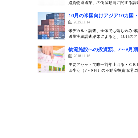
路貨物運送業」の倒産動向に関する調査
10月の米国向けアジア10カ国
2025.11.14
米デカルト調査、全体でも落ち込み 米
送量実績調査結果によると、10月のアジ
物流施設への投資額、7～9月期は
2018.11.16
主要アセットで唯一前年上回る・ＣＢＲ
四半期（7～9月）の不動産投資市場に関