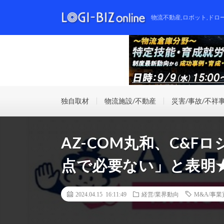
物流不動産,ロボット,ドロ
独自取材
物流施設/不動産
災害/事故/不祥
AZ-COM丸和、C&F
点で必要ない」と表明
2024.04.15 16:11:49
経営/業界動向
M&A/事