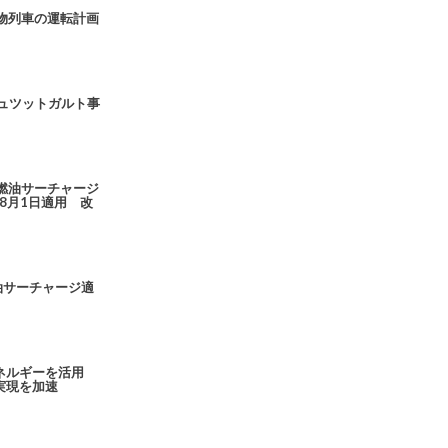
物列車の運転計画
ュツットガルト事
燃油サーチャージ
8月1日適用 改
燃油サーチャージ適
ネルギーを活用
実現を加速