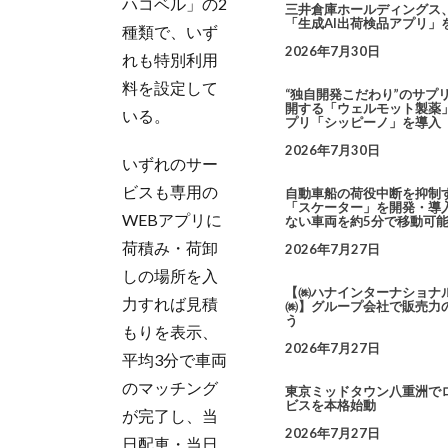
ハコベル」の2
三井倉庫ホールディングス
「生成AI出荷検品アプリ」
種類で、いず
2026年7月30日
れも特別利用
料を設定して
“独自開発こだわり”のサプ
開する「ウェルモット製薬」
いる。
プリ「シッピーノ」を導入
2026年7月30日
いずれのサー
ビスも専用の
自動車船の荷役中断を抑制
「スケーター」を開発・導入
WEBアプリに
ない車両を約5分で移動可
荷積み・荷卸
2026年7月27日
しの場所を入
【㈱ハナインターナショナ
力すれば見積
㈱】グループ会社で販売力
う
もりを表示、
2026年7月27日
平均3分で車両
のマッチング
東京ミッドタウン八重洲で
ビスを本格始動
が完了し、当
2026年7月27日
日配車・当日