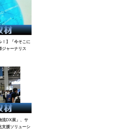
ル！】「今そこに
際ジャーナリス
物流DX展」、サ
化支援ソリューシ