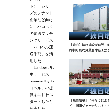
ト）」シリー
ズのテナント
企業など向け
に、ハコベル
の輸送マッチ
ングサービス
【独自】清水建設が建設・
「ハコベル運
抑制可能な冷蔵倉庫新工法
送手配」を活
用した
「Landport 配
車サービス
powered by ハ
コベル」の提
供を4月1日ス
【独自連載】「今そこにあ
タートしたと
く 国際ジャーナリスト・
発表した。