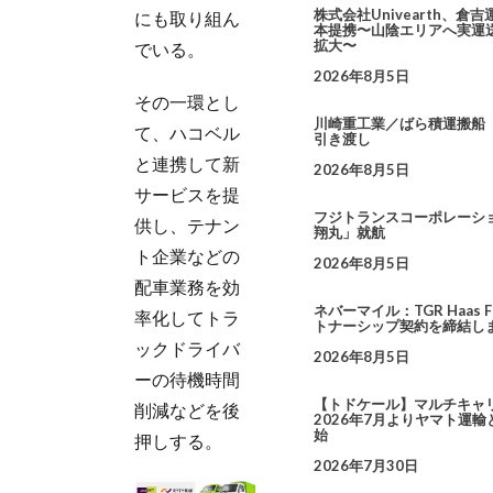
株式会社Univearth、倉
にも取り組ん
本提携〜山陰エリアへ実運
拡大〜
でいる。
2026年8月5日
その一環とし
川崎重工業／ばら積運搬船「AR
て、ハコベル
引き渡し
と連携して新
2026年8月5日
サービスを提
フジトランスコーポレーシ
供し、テナン
翔丸」就航
ト企業などの
2026年8月5日
配車業務を効
ネバーマイル：TGR Haas F
率化してトラ
トナーシップ契約を締結し
ックドライバ
2026年8月5日
ーの待機時間
【トドケール】マルチキャ
削減などを後
2026年7月よりヤマト運輸
始
押しする。
2026年7月30日