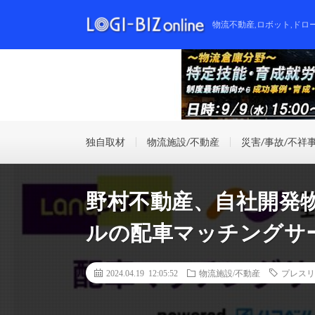
物流不動産,ロボット,ドロ
独自取材
物流施設/不動産
災害/事故/不祥
野村不動産、自社開発
ルの配車マッチングサ
2024.04.19 12:05:52
物流施設/不動産
プレスリ