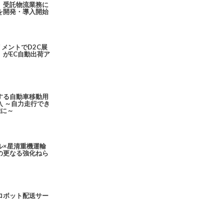
、受託物流業務に
を開発・導入開始
リメントでD2C展
がEC自動出荷ア
する自動車移動用
 ～自力走行でき
能に～
ル×星清重機運輸
の更なる強化ねら
ロボット配送サー