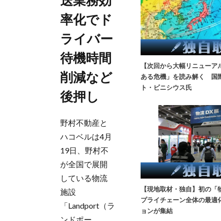
送業務効
率化でド
ライバー
待機時間
【次回から大幅リニューア
削減など
ある危機」を読み解く 国
ト・ビニシウス氏
後押し
野村不動産と
ハコベルは4月
19日、野村不
が全国で展開
している物流
【現地取材・独自】初の「
施設
プライチェーン全体の最適
「Landport（ラ
ョンが集結
ンドポー