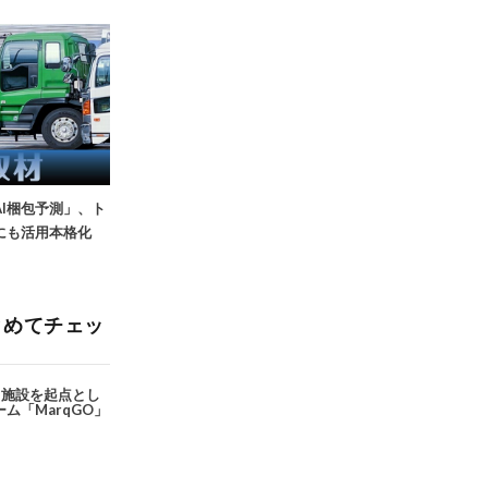
I梱包予測」、ト
にも活用本格化
q」施設を起点とし
ム「MarqGO」