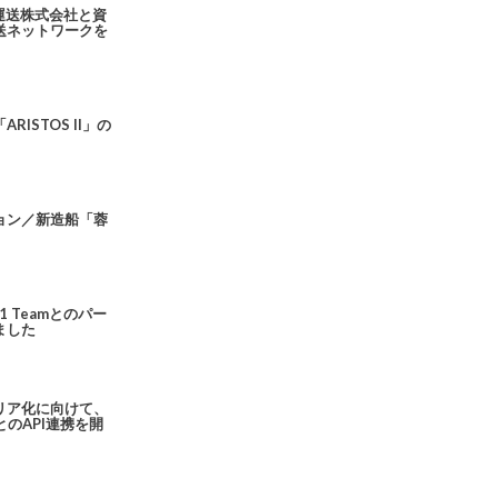
吉運送株式会社と資
送ネットワークを
ISTOS II」の
ョン／新造船「蓉
1 Teamとのパー
ました
リア化に向けて、
とのAPI連携を開