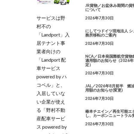
JR貨物／お盆休み期間の貨
について
サービスは野
2026年7月30日
村不の
にしてつドイツ現地法人 シ
「Landport」入
務所移転のご案内
居テナント事
2026年7月30日
業者向けの
NCA／日本発国際航空貨物
「Landport 配
適用額のお知らせ（2026年
定）
車サービス
2026年7月30日
powered by ハ
コベル」と、
JAL／2026年8月前半 
用額のお知らせ(変更)
入居していな
2026年7月30日
い企業が使え
る「野村不動
椿本チエイン／再生可能エ
し、カーボンニュートラル
産配車サービ
2026年7月30日
ス powered by