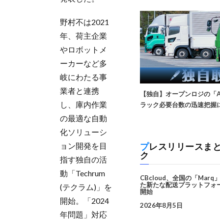
野村不は2021
年、荷主企業
やロボットメ
ーカーなど多
岐にわたる事
業者と連携
【独自】オープンロジの「A
し、庫内作業
ラック必要台数の迅速把握
の最適な自動
化ソリューシ
ョン開発を目
プレスリリースまとめてチェッ
ク
指す独自の活
動「Techrum
CBcloud、全国の「Mar
た新たな配送プラットフォー
(テクラム)」を
開始
開始。「2024
2026年8月5日
年問題」対応