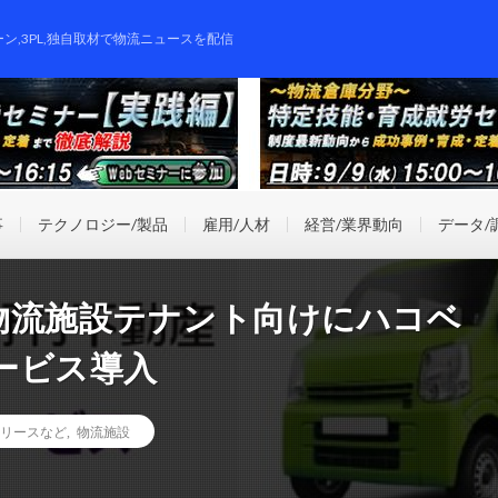
ーン,3PL,独自取材で物流ニュースを配信
事
テクノロジー/製品
雇用/人材
経営/業界動向
データ/
物流施設テナント向けにハコベ
ービス導入
リースなど
,
物流施設