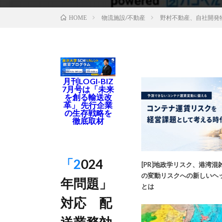
物流施設/不動産
野村不動産、自社開発
HOME
月刊LOGI-BIZ
7月号は「未来
を創る輸送改
革」 先行企業
の生存戦略を
徹底取材
「2024
[PR]地政学リスク、港湾混
の変動リスクへの新しいヘッ
年問題」
とは
対応 配