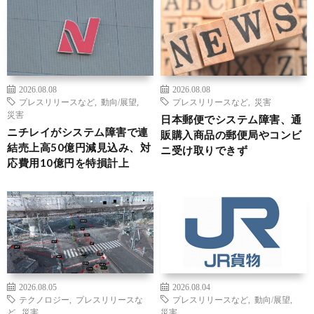
2026.08.08
2026.08.08
プレスリリースなど
,
動向/展望
,
プレスリリースなど
,
災害
災害
日本郵便でシステム障害、通
ニチレイがシステム障害で連
販購入商品の郵便局やコンビ
結売上高50億円減見込み、対
ニ受け取りできず
応費用10億円を特損計上
2026.08.05
2026.08.04
テクノロジー
,
プレスリリースな
プレスリリースなど
,
動向/展望
,
ど
,
災害
災害