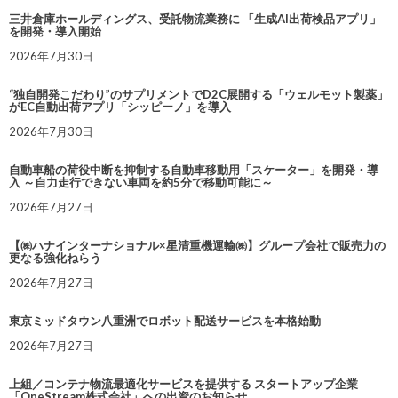
三井倉庫ホールディングス、受託物流業務に 「生成AI出荷検品アプリ」
を開発・導入開始
2026年7月30日
“独自開発こだわり”のサプリメントでD2C展開する「ウェルモット製薬」
がEC自動出荷アプリ「シッピーノ」を導入
2026年7月30日
自動車船の荷役中断を抑制する自動車移動用「スケーター」を開発・導
入 ～自力走行できない車両を約5分で移動可能に～
2026年7月27日
【㈱ハナインターナショナル×星清重機運輸㈱】グループ会社で販売力の
更なる強化ねらう
2026年7月27日
東京ミッドタウン八重洲でロボット配送サービスを本格始動
2026年7月27日
上組／コンテナ物流最適化サービスを提供する スタートアップ企業
「OneStream株式会社」への出資のお知らせ