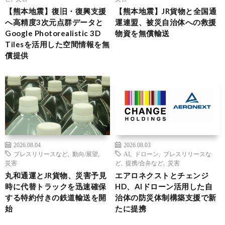
【熊本地震】復旧・復興支援
【熊本地震】JR貨物と全国通
へ高精度3次元点群データと
運連盟、被災自治体への救援
Google Photorealistic 3D
物資を無償輸送
Tilesを活用した空間情報を無
償提供
2026.08.04
2026.08.03
プレスリリースなど
,
動向/展望
,
AI
,
ドローン
,
プレスリリースな
災害
ど
,
提携/合弁など
,
災害
丸和通運とJR貨物、災害予見
エアロネクストとチェンジ
時に代替トラックを迅速確保
HD、AIドローン活用した自
する特約付きの鉄道輸送を開
治体の防災体制構築支援で新
始
たに提携