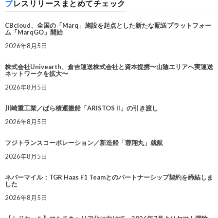
プレスリリースまとめてチェック
CBcloud、全国の「Marq」施設を起点とした新たな配送プラットフォー
ム「MarqGO」開始
2026年8月5日
株式会社Univearth、倉吉運送株式会社と資本提携〜山陰エリアへ実運送
ネットワークを拡大〜
2026年8月5日
川崎重工業／ばら積運搬船「ARISTOS II」の引き渡し
2026年8月5日
フジトランスコーポレーション／新造船「蓉翔丸」就航
2026年8月5日
ネバーマイル：TGR Haas F1 Teamとのパートナーシップ契約を締結しま
した
2026年8月5日