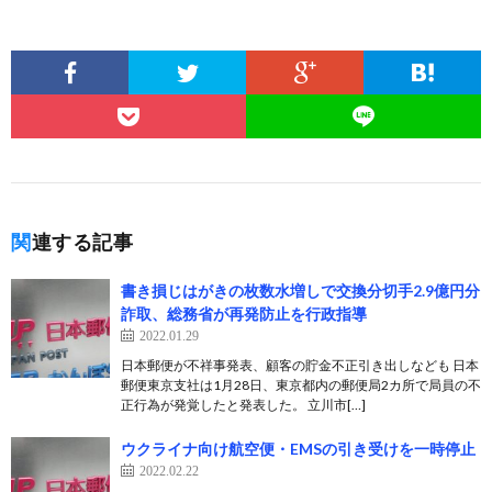
関連する記事
書き損じはがきの枚数水増しで交換分切手2.9億円分
詐取、総務省が再発防止を行政指導
2022.01.29
日本郵便が不祥事発表、顧客の貯金不正引き出しなども 日本
郵便東京支社は1月28日、東京都内の郵便局2カ所で局員の不
正行為が発覚したと発表した。 立川市[…]
ウクライナ向け航空便・EMSの引き受けを一時停止
2022.02.22