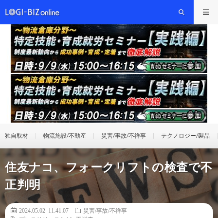
独自取材
物流施設/不動産
災害/事故/不祥事
テクノロジー/製品
住友ナコ、フォークリフトの検査で不
正判明
2024.05.02 11:41:07
災害/事故/不祥事