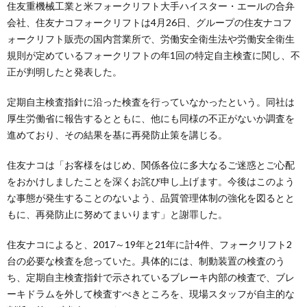
住友重機械工業と米フォークリフト大手ハイスター・エールの合弁
会社、住友ナコフォークリフトは4月26日、グループの住友ナコフ
ォークリフト販売の国内営業所で、労働安全衛生法や労働安全衛生
規則が定めているフォークリフトの年1回の特定自主検査に関し、不
正が判明したと発表した。
定期自主検査指針に沿った検査を行っていなかったという。同社は
厚生労働省に報告するとともに、他にも同様の不正がないか調査を
進めており、その結果を基に再発防止策を講じる。
住友ナコは「お客様をはじめ、関係各位に多大なるご迷惑とご心配
をおかけしましたことを深くお詫び申し上げます。今後はこのよう
な事態が発生することのないよう、品質管理体制の強化を図るとと
もに、再発防止に努めてまいります」と謝罪した。
住友ナコによると、2017～19年と21年に計4件、フォークリフト2
台の必要な検査を怠っていた。具体的には、制動装置の検査のう
ち、定期自主検査指針で示されているブレーキ内部の検査で、ブレ
ーキドラムを外して検査すべきところを、現場スタッフが自主的な