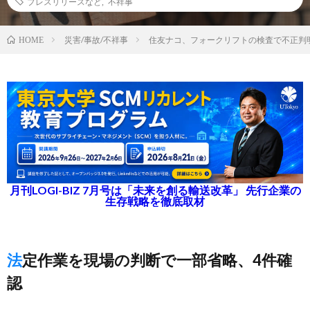
プレスリリースなど
,
不祥事
災害/事故/不祥事
住友ナコ、フォークリフトの検査で不正判
HOME
月刊LOGI-BIZ 7月号は「未来を創る輸送改革」 先行企業の
生存戦略を徹底取材
法定作業を現場の判断で一部省略、4件確
認