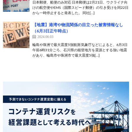
日本郵便、船便のみ対応 日本郵便は2月21日、ウクライナ向
けの航空便やEMS（国際スピード郵便）の引き受けを同22日
から一時停止すると発表した。 同社[…]
【地震】港湾や物流関係の目立った被害情報なし
（6月3日正午時点）
2024.06.03
輪島や珠洲で最大震度5強観測 気象庁などによると、6月3日
午前6時31分ごろ、石川県の能登地方を震源とする強い地震
があり、輪島市や珠洲市で最大震度5強[…]