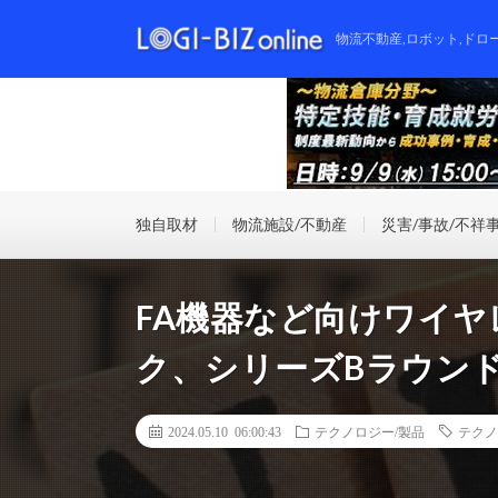
物流不動産,ロボット,ドロ
独自取材
物流施設/不動産
災害/事故/不祥
FA機器など向けワイ
ク、シリーズBラウンド
2024.05.10 06:00:43
テクノロジー/製品
テクノ