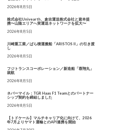
2026年8月5日
株式会社Univearth、倉吉運送株式会社と資本提
携〜山陰エリアへ実運送ネットワークを拡大〜
2026年8月5日
川崎重工業／ばら積運搬船「ARISTOS II」の引き渡
し
2026年8月5日
フジトランスコーポレーション／新造船「蓉翔丸」
就航
2026年8月5日
ネバーマイル：TGR Haas F1 Teamとのパートナー
シップ契約を締結しました
2026年8月5日
【トドケール】マルチキャリア化に向けて、2026
年7月よりヤマト運輸とのAPI連携を開始
2026年7月30日