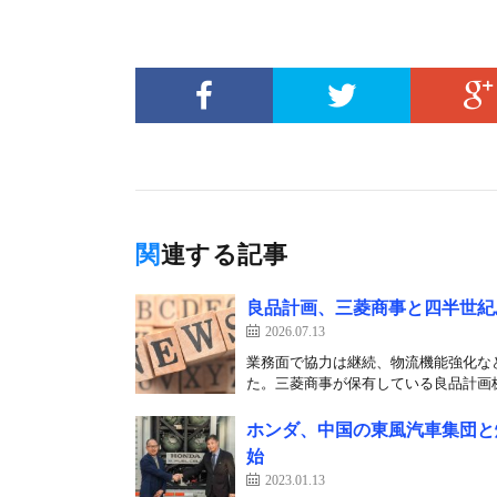
関連する記事
良品計画、三菱商事と四半世紀
2026.07.13
業務面で協力は継続、物流機能強化など
た。三菱商事が保有している良品計画株式
ホンダ、中国の東風汽車集団と
始
2023.01.13