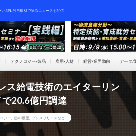
ーン,3PL,独自取材で物流ニュースを配信
事
テクノロジー/製品
雇用/人材
経営/業界動向
データ/
ヤレス給電技術のエイターリン
で20.6億円調達
ロジー
,
動向/展望
,
プレスリリースなど