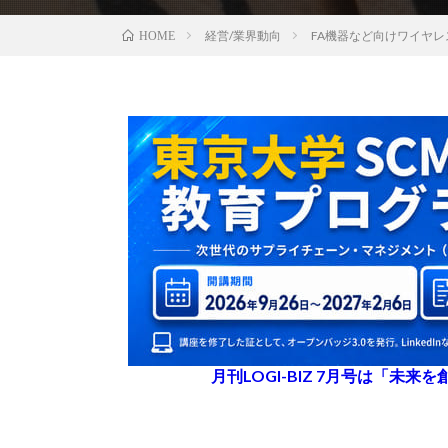
経営/業界動向
FA機器など向けワイヤレ
HOME
月刊LOGI-BIZ 7月号は「未