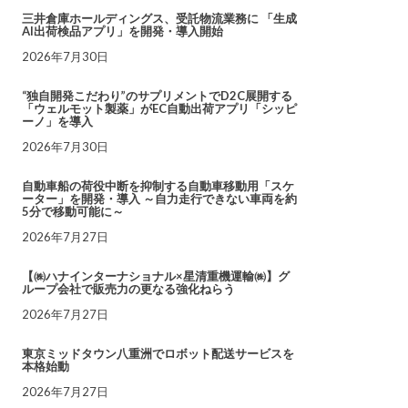
三井倉庫ホールディングス、受託物流業務に 「生成
AI出荷検品アプリ」を開発・導入開始
2026年7月30日
“独自開発こだわり”のサプリメントでD2C展開する
「ウェルモット製薬」がEC自動出荷アプリ「シッピ
ーノ」を導入
2026年7月30日
自動車船の荷役中断を抑制する自動車移動用「スケ
ーター」を開発・導入 ～自力走行できない車両を約
5分で移動可能に～
2026年7月27日
【㈱ハナインターナショナル×星清重機運輸㈱】グ
ループ会社で販売力の更なる強化ねらう
2026年7月27日
東京ミッドタウン八重洲でロボット配送サービスを
本格始動
2026年7月27日