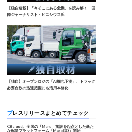
【独自連載】「今そこにある危機」を読み解く 国
際ジャーナリスト・ビニシウス氏
【独自】オープンロジの「AI梱包予測」、トラック
必要台数の迅速把握にも活用本格化
プレスリリースまとめてチェック
CBcloud、全国の「Marq」施設を起点とした新た
な配送プラットフォーム「MarqGO」開始