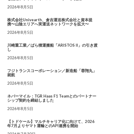
2026年8月5日
株式会社Univearth、倉吉運送株式会社と資本提
携〜山陰エリアへ実運送ネットワークを拡大〜
2026年8月5日
川崎重工業／ばら積運搬船「ARISTOS II」の引き渡
し
2026年8月5日
フジトランスコーポレーション／新造船「蓉翔丸」
就航
2026年8月5日
ネバーマイル：TGR Haas F1 Teamとのパートナー
シップ契約を締結しました
2026年8月5日
【トドケール】マルチキャリア化に向けて、2026
年7月よりヤマト運輸とのAPI連携を開始
2026年7月30日