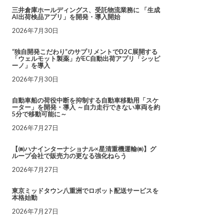
三井倉庫ホールディングス、受託物流業務に 「生成
AI出荷検品アプリ」を開発・導入開始
2026年7月30日
“独自開発こだわり”のサプリメントでD2C展開する
「ウェルモット製薬」がEC自動出荷アプリ「シッピ
ーノ」を導入
2026年7月30日
自動車船の荷役中断を抑制する自動車移動用「スケ
ーター」を開発・導入 ～自力走行できない車両を約
5分で移動可能に～
2026年7月27日
【㈱ハナインターナショナル×星清重機運輸㈱】グ
ループ会社で販売力の更なる強化ねらう
2026年7月27日
東京ミッドタウン八重洲でロボット配送サービスを
本格始動
2026年7月27日