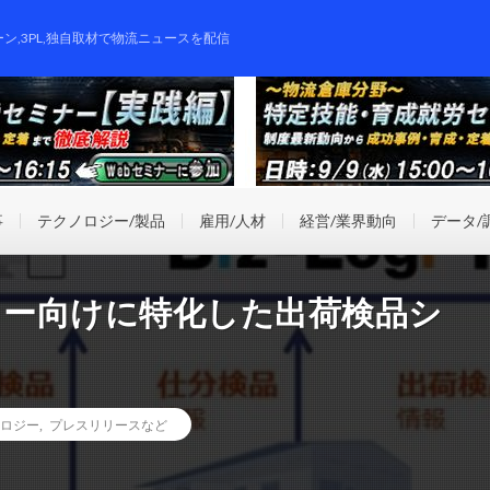
ーン,3PL,独自取材で物流ニュースを配信
事
テクノロジー/製品
雇用/人材
経営/業界動向
データ/
ター向けに特化した出荷検品シ
ロジー
,
プレスリリースなど