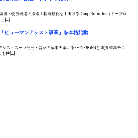
造・物流現場の搬送工程自動化を手掛けるDoup Robotics（ドープロ
[…]
「ヒューマンアシスト事業」を本格始動
ストスーツ開発・普及の藤本氏率いるSHIN-JIGENと連携 椿本チエ
を扶[…]