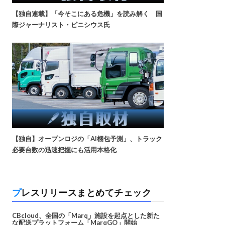
【独自連載】「今そこにある危機」を読み解く 国
際ジャーナリスト・ビニシウス氏
【独自】オープンロジの「AI梱包予測」、トラック
必要台数の迅速把握にも活用本格化
プレスリリースまとめてチェック
CBcloud、全国の「Marq」施設を起点とした新た
な配送プラットフォーム「MarqGO」開始