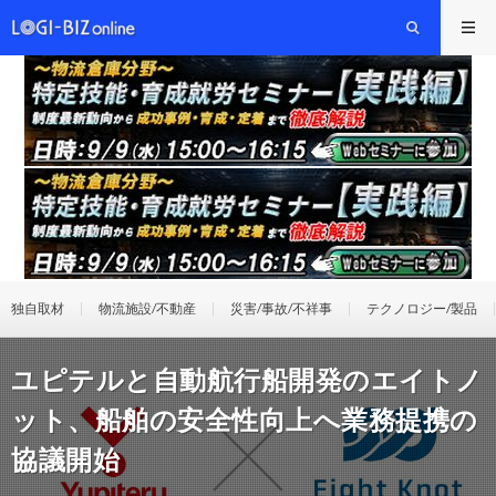
独自取材
物流施設/不動産
災害/事故/不祥事
テクノロジー/製品
ユピテルと自動航行船開発のエイトノ
ット、船舶の安全性向上へ業務提携の
協議開始