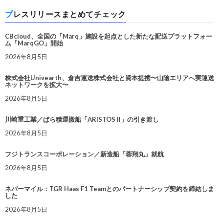
プレスリリースまとめてチェック
CBcloud、全国の「Marq」施設を起点とした新たな配送プラットフォー
ム「MarqGO」開始
2026年8月5日
株式会社Univearth、倉吉運送株式会社と資本提携〜山陰エリアへ実運送
ネットワークを拡大〜
2026年8月5日
川崎重工業／ばら積運搬船「ARISTOS II」の引き渡し
2026年8月5日
フジトランスコーポレーション／新造船「蓉翔丸」就航
2026年8月5日
ネバーマイル：TGR Haas F1 Teamとのパートナーシップ契約を締結しま
した
2026年8月5日