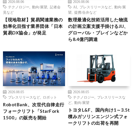
2026.08.06
2026.08.06
テクノロジー
,
動向/展望
,
記者会
AI
,
プレスリリースなど
,
動向/展
見など
望
,
提携/合弁など
【現地取材】貿易関連業務の
数理最適化技術活用した物流
効率化目指す業界団体「日本
の計画立案支援手掛けるJIJ、
貿易DX協会」が発足
グローバル・ブレインなどか
ら8.4億円調達
2026.08.05
2026.08.05
プレスリリースなど
,
ロボット
テクノロジー
,
プレスリリースな
ど
,
動向/展望
RobotBank、次世代自律走行
トヨタL&F、国内向け1～3.5t
フォークリフト「StarFork
積みガソリンエンジン式フォ
1500」の販売を開始
ークリフトの出荷を再開