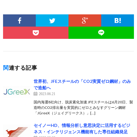
関連する記事
世界初、JFEスチールの「CO2実質ゼロ鋼材」のみ
で造船へ
2023.06.21
国内海運8社向け、脱炭素化加速 JFEスチールは6月20日、製
造時のCO2排出量を実質的にゼロとみなすグリーン鋼材
「JGreeX（ジェイグリークス）」[…]
セイノーHD、情報分析し意思決定に活用するビジ
ネス・インテリジェンス機能有した専任組織発足