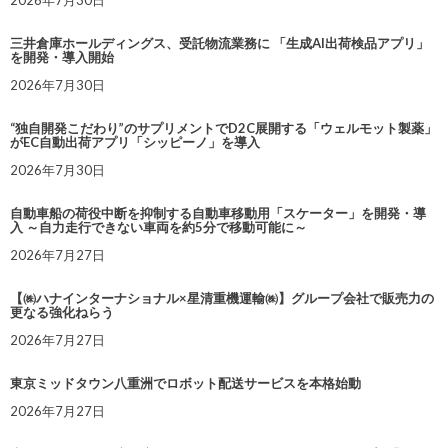
三井倉庫ホールディングス、受託物流業務に 「生成AI出荷検品アプリ」
を開発・導入開始
2026年7月30日
“独自開発こだわり”のサプリメントでD2C展開する「ウェルモット製薬」
がEC自動出荷アプリ「シッピーノ」を導入
2026年7月30日
自動車船の荷役中断を抑制する自動車移動用「スケーター」を開発・導
入 ～自力走行できない車両を約5分で移動可能に～
2026年7月27日
【㈱ハナインターナショナル×星清重機運輸㈱】グループ会社で販売力の
更なる強化ねらう
2026年7月27日
東京ミッドタウン八重洲でロボット配送サービスを本格始動
2026年7月27日