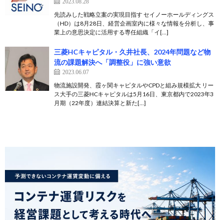
2023.08.28
先読みした戦略立案の実現目指す セイノーホールディングス
（HD）は8月28日、経営企画室内に様々な情報を分析し、事
業上の意思決定に活用する専任組織「イ[…]
三菱HCキャピタル・久井社長、2024年問題など物
流の課題解決へ「調整役」に強い意欲
2023.06.07
物流施設開発、霞ヶ関キャピタルやCPDと組み規模拡大 リー
ス大手の三菱HCキャピタルは5月16日、東京都内で2023年3
月期（22年度）連結決算と新た[…]