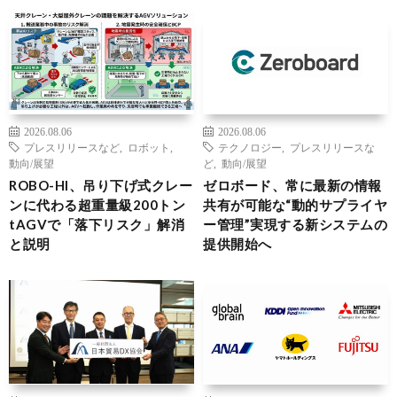
2026.08.06
2026.08.06
プレスリリースなど
,
ロボット
,
テクノロジー
,
プレスリリースな
動向/展望
ど
,
動向/展望
ROBO-HI、吊り下げ式クレー
ゼロボード、常に最新の情報
ンに代わる超重量級200トン
共有が可能な“動的サプライヤ
tAGVで「落下リスク」解消
ー管理”実現する新システムの
と説明
提供開始へ