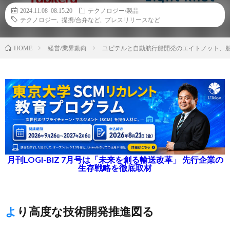
2024.11.08 08:15:20
テクノロジー/製品
テクノロジー
,
提携/合弁など
,
プレスリリースなど
経営/業界動向
ユピテルと自動航行船開発のエイトノット、
HOME
月刊LOGI-BIZ 7月号は「未来を創る輸送改革」 先行企業の
生存戦略を徹底取材
より高度な技術開発推進図る