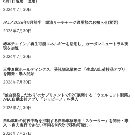
8月1日適用 改定）
2026年7月30日
JAL／2026年8月前半 燃油サーチャージ適用額のお知らせ(変更)
2026年7月30日
椿本チエイン／再生可能エネルギーを活用し、カーボンニュートラル実
現を加速
2026年7月30日
三井倉庫ホールディングス、受託物流業務に 「生成AI出荷検品アプリ」
を開発・導入開始
2026年7月30日
“独自開発こだわり”のサプリメントでD2C展開する「ウェルモット製薬」
がEC自動出荷アプリ「シッピーノ」を導入
2026年7月30日
自動車船の荷役中断を抑制する自動車移動用「スケーター」を開発・導
入 ～自力走行できない車両を約5分で移動可能に～
2026年7月27日