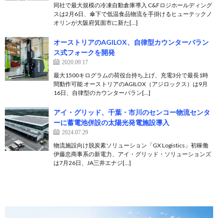
同社で最大規模の冷凍自動倉庫導入 C&Fロジホールディング
スは2月6日、傘下で低温食品物流を手掛けるヒューテックノ
オリンが大阪府箕面市に新た[…]
オーストリアのAGILOX、自律型カウンターバラン
ス式フォークを開発
2020.09.17
最大1500キログラムの荷役台持ち上げ、充電3分で最長1時
間動作可能 オーストリアのAGILOX（アジロックス）は9月
16日、自律型のカウンターバラン[…]
アイ・グリッド、千葉・市川のセンコー物流センタ
ーに蓄電池併設の太陽光発電施設導入
2024.07.29
物流施設向け脱炭素ソリューション「GX Logistics」初稼働
伊藤忠商事系の新電力、アイ・グリッド・ソリューションズ
は7月26日、JA三井エナジ[…]