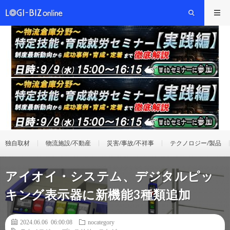
独自取材
物流施設/不動産
災害/事故/不祥事
テクノロジー/製品
アイオイ・システム、デジタルピッ
キング表示器に新機能3種類追加
2024.06.06 06:00:08
nocategory