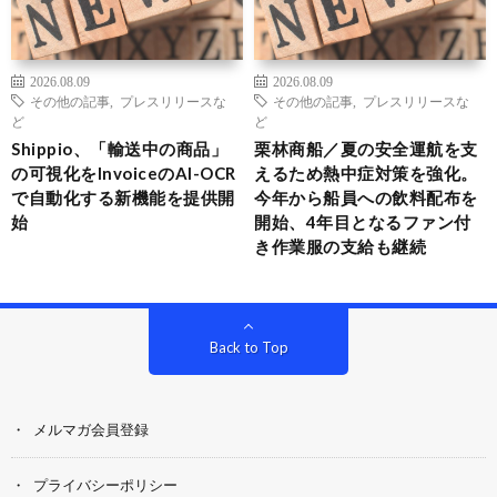
2026.08.09
2026.08.09
その他の記事
,
プレスリリースな
その他の記事
,
プレスリリースな
ど
ど
Shippio、「輸送中の商品」
栗林商船／夏の安全運航を支
の可視化をInvoiceのAI-OCR
えるため熱中症対策を強化。
で自動化する新機能を提供開
今年から船員への飲料配布を
始
開始、4年目となるファン付
き作業服の支給も継続
Back to Top
メルマガ会員登録
プライバシーポリシー