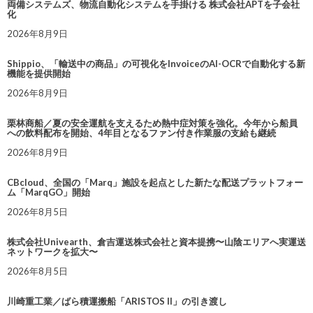
両備システムズ、物流自動化システムを手掛ける 株式会社APTを子会社
化
2026年8月9日
Shippio、「輸送中の商品」の可視化をInvoiceのAI-OCRで自動化する新
機能を提供開始
2026年8月9日
栗林商船／夏の安全運航を支えるため熱中症対策を強化。今年から船員
への飲料配布を開始、4年目となるファン付き作業服の支給も継続
2026年8月9日
CBcloud、全国の「Marq」施設を起点とした新たな配送プラットフォー
ム「MarqGO」開始
2026年8月5日
株式会社Univearth、倉吉運送株式会社と資本提携〜山陰エリアへ実運送
ネットワークを拡大〜
2026年8月5日
川崎重工業／ばら積運搬船「ARISTOS II」の引き渡し