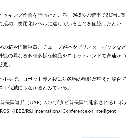
ピッキング作業を行ったところ、94.5％の確率で乱雑に置
に成功、実用化レベルに達していることを確認したとい
ズの箱や円筒容器、チューブ容器やブリスターパックなど
外観の異なる多種多様な物品をロボットハンドで高速かつ
想定。
が不要で、ロボット導入後に対象物の種類が増えた場合で
スト低減につながるとみている。
ラブ首長国連邦（UAE）のアブダビ首長国で開催されるロボテ
 International Conference on Intelligent