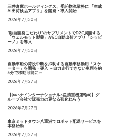
三井倉庫ホールディングス、受託物流業務に 「生成
AI出荷検品アプリ」を開発・導入開始
2026年7月30日
“独自開発こだわり”のサプリメントでD2C展開する
「ウェルモット製薬」がEC自動出荷アプリ「シッピ
ーノ」を導入
2026年7月30日
自動車船の荷役中断を抑制する自動車移動用「スケ
ーター」を開発・導入 ～自力走行できない車両を約
5分で移動可能に～
2026年7月27日
【㈱ハナインターナショナル×星清重機運輸㈱】グ
ループ会社で販売力の更なる強化ねらう
2026年7月27日
東京ミッドタウン八重洲でロボット配送サービスを
本格始動
2026年7月27日