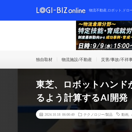
物流不動産,ロボット,ドロ
独自取材
物流施設/不動産
災害/事故/不祥
東芝、ロボットハンド
るよう計算するAI開発
2024.10.18 06:00:49
テクノロジー/製品
動画
,