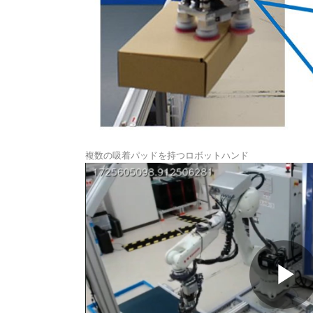
複数の吸着パッドを持つロボットハンド
P