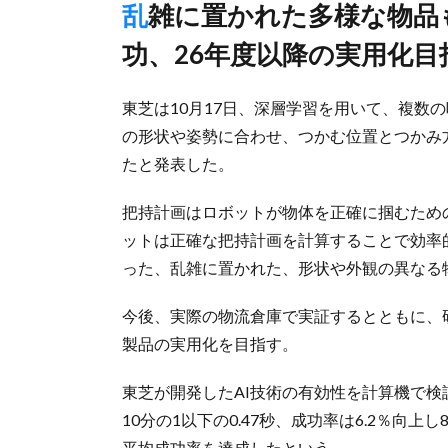
乱雑に置かれた多様な物品も94.5%の確率でピッキングに成
功、26年度以降の実用化目
東芝は10月17日、深層学習を用いて、複数
の形状や姿勢に合わせ、つかむ位置とつかみ
たと発表した。
把持計画はロボットが物体を正確に掴むため
ットは正確な把持計画を計算することで効率
った、乱雑に置かれた、形状や外観の異なる
今後、実際の物流倉庫で実証するとともに、研
製品の実用化を目指す。
東芝が開発したAI技術の有効性を計算機で
10分の1以下の0.47秒、成功率は6.2％向
平均成功率を達成したという。