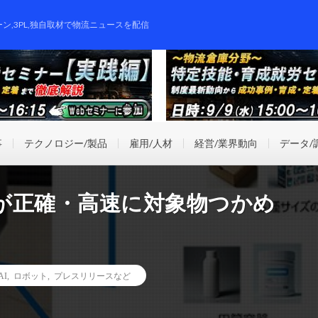
ーン,3PL,独自取材で物流ニュースを配信
事
テクノロジー/製品
雇用/人材
経営/業界動向
データ/
が正確・高速に対象物つかめ
AI
,
ロボット
,
プレスリリースなど