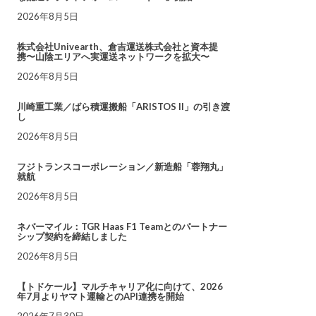
2026年8月5日
株式会社Univearth、倉吉運送株式会社と資本提
携〜山陰エリアへ実運送ネットワークを拡大〜
2026年8月5日
川崎重工業／ばら積運搬船「ARISTOS II」の引き渡
し
2026年8月5日
フジトランスコーポレーション／新造船「蓉翔丸」
就航
2026年8月5日
ネバーマイル：TGR Haas F1 Teamとのパートナー
シップ契約を締結しました
2026年8月5日
【トドケール】マルチキャリア化に向けて、2026
年7月よりヤマト運輸とのAPI連携を開始
2026年7月30日