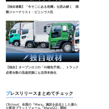
【独自連載】「今そこにある危機」を読み解く 国
際ジャーナリスト・ビニシウス氏
【独自】オープンロジの「AI梱包予測」、トラック
必要台数の迅速把握にも活用本格化
プレスリリースまとめてチェック
CBcloud、全国の「Marq」施設を起点とした新た
な配送プラットフォーム「MarqGO」開始