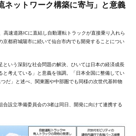
、高速道路ICに直結し自動運転トラックが直接乗り入れら
の京都府城陽市に続いて仙台市内でも開発することについ
足という深刻な社会問題の解決、ひいては日本の経済成長
ると考えている」と意義を強調。「日本全国に整備してい
1つだ」と述べ、関東圏や中部圏でも同様の次世代基幹物
組合設立準備委員会の3者は同日、開発に向けて連携する