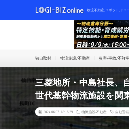
物流不動産,ロボット,ドロ
独自取材
物流施設/不動産
災害/事故/不祥
三菱地所・中島社長、
世代基幹物流施設を関
2024.06.07 18:16:29
物流施設/不動産
自動運転