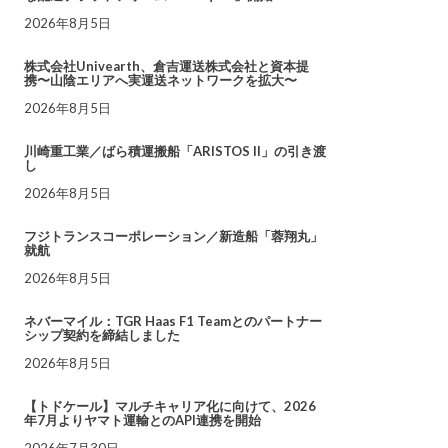
2026年8月5日
株式会社Univearth、倉吉運送株式会社と資本提
携〜山陰エリアへ実運送ネットワークを拡大〜
2026年8月5日
川崎重工業／ばら積運搬船「ARISTOS II」の引き渡
し
2026年8月5日
フジトランスコーポレーション／新造船「蓉翔丸」
就航
2026年8月5日
ネバーマイル：TGR Haas F1 Teamとのパートナー
シップ契約を締結しました
2026年8月5日
【トドケール】マルチキャリア化に向けて、2026
年7月よりヤマト運輸とのAPI連携を開始
2026年7月30日