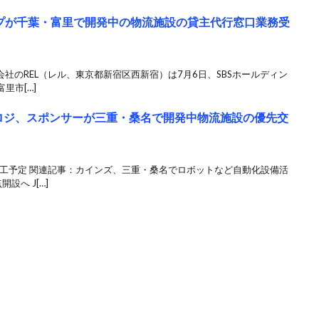
ループが千葉・富里で開発中の物流施設の貸主代行窓口業務受
産会社のREL（レル、東京都新宿区西新宿）は7月6日、SBSホールディン
里市[…]
ロジ、スポンサーが三重・桑名で開発中物流施設の優先交
月竣工予定 関連記事：カインズ、三重・桑名でロボットなど自動化設備活
設へ J[…]