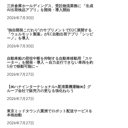
三井倉庫ホールディングス、受託物流業務に 「生成
AI出荷検品アプリ」を開発・導入開始
2026年7月30日
“独自開発こだわり”のサプリメントでD2C展開する
「ウェルモット製薬」がEC自動出荷アプリ「シッピ
ーノ」を導入
2026年7月30日
自動車船の荷役中断を抑制する自動車移動用「スケ
ーター」を開発・導入 ～自力走行できない車両を約
5分で移動可能に～
2026年7月27日
【㈱ハナインターナショナル×星清重機運輸㈱】グ
ループ会社で販売力の更なる強化ねらう
2026年7月27日
東京ミッドタウン八重洲でロボット配送サービスを
本格始動
2026年7月27日