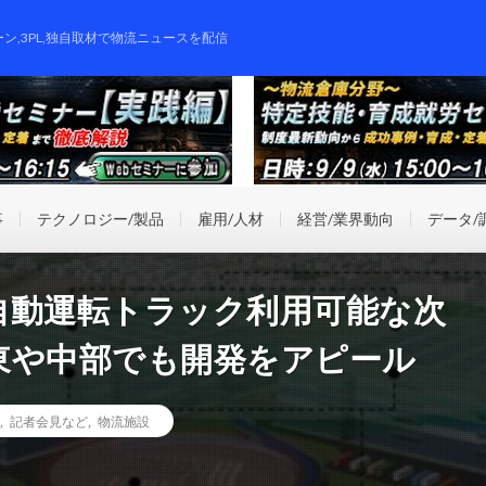
ーン,3PL,独自取材で物流ニュースを配信
事
テクノロジー/製品
雇用/人材
経営/業界動向
データ/
自動運転トラック利用可能な次
東や中部でも開発をアピール
,
記者会見など
,
物流施設