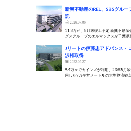
新興不動産のREL、SBSグ
託
2026.07.06
11.8万㎡、8月末竣工予定 新興不動
グスグループのエルマックスが千葉県富
Jリートの伊藤忠アドバンス・
渉権取得
2022.05.27
9.4万㎡でカインズが利用、23年5
用した9万平方メートルの大型物流拠点開