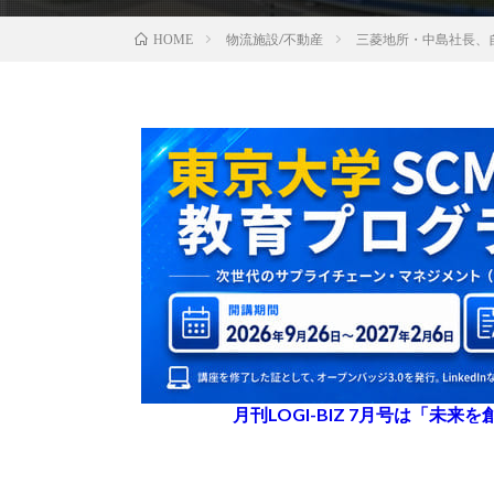
物流施設/不動産
三菱地所・中島社長、
HOME
月刊LOGI-BIZ 7月号は「未