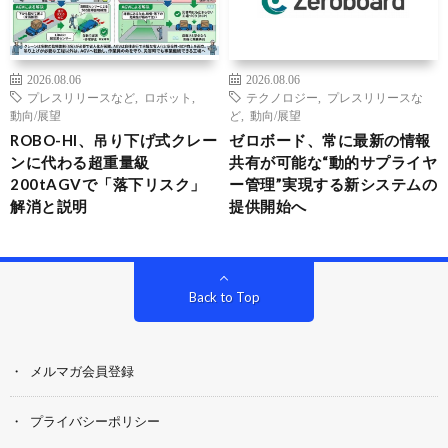
2026.08.06
2026.08.06
プレスリリースなど
,
ロボット
,
テクノロジー
,
プレスリリースな
動向/展望
ど
,
動向/展望
ROBO-HI、吊り下げ式クレー
ゼロボード、常に最新の情報
ンに代わる超重量級
共有が可能な“動的サプライヤ
200tAGVで「落下リスク」
ー管理”実現する新システムの
解消と説明
提供開始へ
Back to Top
メルマガ会員登録
プライバシーポリシー