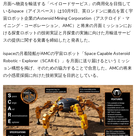
月面へ物資を輸送する「ペイロードサービス」の商用化を目指して
いるispace（アイスペース）は10月9日、英ロンドンに拠点を置く宇
宙ロボット企業のAsteroid Mining Corporation（アステロイド・マ
イニング・コーポレーション、AMC）と将来の月面ミッションにお
ける探査ロボットの技術実証と月探査の実施に向けた月輸送サービ
スの提供に関する覚書を締結したと発表した。
ispaceの月着陸船がAMCの宇宙ロボット「Space Capable Asteroid
Robotic – Explorer（SCAR-E）」を月面に送り届けるというミッシ
ョン構想を掲げ、そのための協力することで合意した。AMCの将来
の小惑星採掘に向けた技術実証を目的としている。