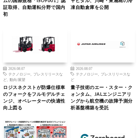
ムの国際規格「ISO9001」認
ャピタル、川崎・東扇島の冷
証取得、自動運転分野で国内
凍自動倉庫を公開
初
2026.08.07
2026.08.07
テクノロジー
,
プレスリリースな
テクノロジー
,
プレスリリースな
ど
,
動向/展望
ど
ロジスネクストが防爆仕様車
量子技術のエー・スター・ク
のフォークをフルモデルチェ
ォンタム、JALエンジニアリ
ンジ、オペレーターの快適性
ングから航空機の故障予測分
向上図る
析基盤構築を受託