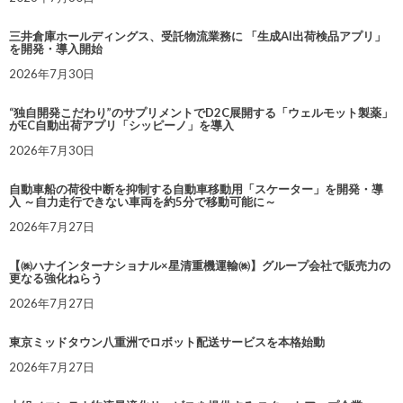
三井倉庫ホールディングス、受託物流業務に 「生成AI出荷検品アプリ」
を開発・導入開始
2026年7月30日
“独自開発こだわり”のサプリメントでD2C展開する「ウェルモット製薬」
がEC自動出荷アプリ「シッピーノ」を導入
2026年7月30日
自動車船の荷役中断を抑制する自動車移動用「スケーター」を開発・導
入 ～自力走行できない車両を約5分で移動可能に～
2026年7月27日
【㈱ハナインターナショナル×星清重機運輸㈱】グループ会社で販売力の
更なる強化ねらう
2026年7月27日
東京ミッドタウン八重洲でロボット配送サービスを本格始動
2026年7月27日