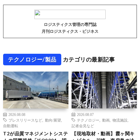
ロジスティクス管理の専門誌
月刊ロジスティクス・ビジネス
テクノロジー/製品
カテゴリの最新記事
2026.08.08
2026.08.07
プレスリリースなど
,
動向/展望
,
テクノロジー
,
動画
,
物流施設
,
自動運転
記者会見など
T2が品質マネジメントシステ
【現地取材・動画】霞ヶ関キ