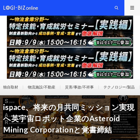
独自取材
物流施設/不動産
災害/事故/不祥事
テクノロジー/製品
ispace、将来の月共同ミッション実現
へ英宇宙ロボット企業のAsteroid
Mining Corporationと覚書締結