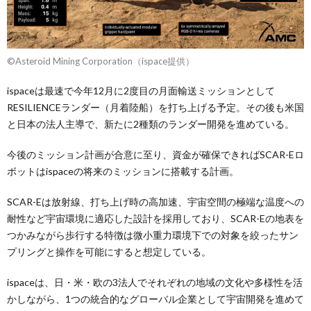
©Asteroid Mining Corporation（ispace提供）
ispaceは最速で今年12月に2度目の月面輸送ミッションとして
RESILIENCEランダー（月着陸船）を打ち上げる予定。その後も米国
と日本の法人主導で、新たに2種類のランダー開発を進めている。
今後のミッション計画が合意に至り、資金が確保できればSCAR-Eロ
ボットはispaceの将来のミッションに搭載する計画。
SCAR-Eは放射線、打ち上げ時の高加速、宇宙空間の極端な温度への
耐性など宇宙環境に適応した設計を採用しており、SCAR-Eの地表を
つかみながら歩行する特徴は微小重力環境下での対象を絞ったサン
プリングと操作を可能にすると想定している。
ispaceは、日・米・欧の3法人でそれぞれの地域の文化や多様性を活
かしながら、1つの統合的なグローバル企業として宇宙開発を進めて