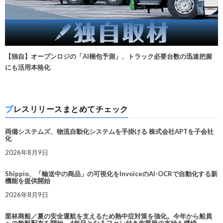
【独自】オープンロジの「AI梱包予測」、トラック必要台数の迅速把握
にも活用本格化
プレスリリースまとめてチェック
両備システムズ、物流自動化システムを手掛ける 株式会社APTを子会社
化
2026年8月9日
Shippio、「輸送中の商品」の可視化をInvoiceのAI-OCRで自動化する新
機能を提供開始
2026年8月9日
栗林商船／夏の安全運航を支えるため熱中症対策を強化。今年から船員
への飲料配布を開始、4年目となるファン付き作業服の支給も継続