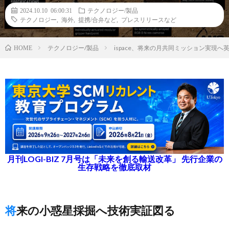
2024.10.10 06:00:31
テクノロジー/製品
テクノロジー
,
海外
,
提携/合弁など
,
プレスリリースなど
テクノロジー/製品
ispace、将来の月共同ミッション実現へ英宇宙ロ
HOME
月刊LOGI-BIZ 7月号は「未来を創る輸送改革」 先行企業の
生存戦略を徹底取材
将来の小惑星採掘へ技術実証図る