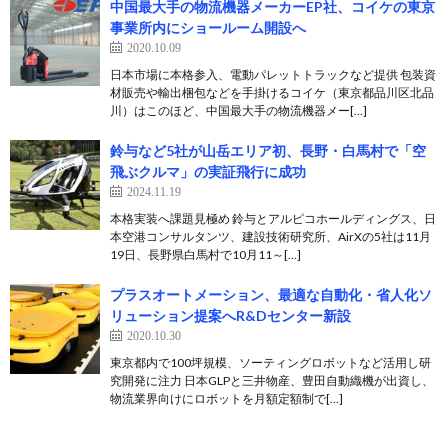
中国最大手の物流機器メーカーEP社、コイケの東京
事業所内にショールーム開設へ
2020.10.09
日本市場に本格参入、電動パレットトラックなど提供 包装資
材販売や輸出梱包などを手掛けるコイケ（東京都品川区北品
川）はこのほど、中国最大手の物流機器メー[…]
鈴与など5社が山岳エリア初、長野・白馬村で「空
飛ぶクルマ」の実証飛行に成功
2024.11.19
本格実装へ課題見極め 鈴与とアルピコホールディングス、日
本空港コンサルタンツ、建設技術研究所、AirXの5社は11月
19日、長野県白馬村で10月11～[…]
プラスオートメーション、最適な自動化・省人化ソ
リューション提案へR&Dセンター新設
2020.10.30
東京都内で100坪規模、ソーティングロボットなど活用し研
究開発に注力 日本GLPと三井物産、豊田自動織機が出資し、
物流業界向けにロボットを月額定額制で[…]