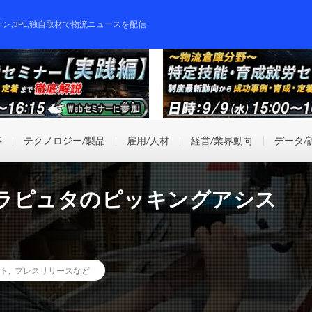
ーン,3PL,独自取材で物流ニュースを配信
事
テクノロジー/製品
雇用/人材
経営/業界動向
データ/
ラピュタのピッキングアシス
ト
,
プレスリリースなど