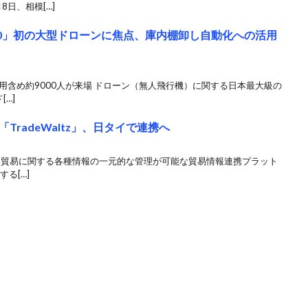
日、相模[…]
e 2020」初の大型ドローンに焦点、庫内棚卸し自動化への活用
用含め約9000人が来場 ドローン（無人飛行機）に関する日本最大級の
[…]
radeWaltz」、日タイで連携へ
す 貿易に関する各種情報の一元的な管理が可能な貿易情報連携プラット
する[…]