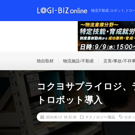
物流不動産,ロボット,ドロ
独自取材
物流施設/不動産
災害/事故/不祥
コクヨサプライロジ、
トロボット導入
2024.06.13 18:32:30
テクノロジー/製品
ロボッ