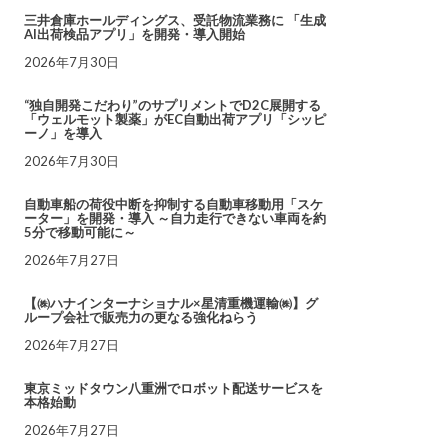
三井倉庫ホールディングス、受託物流業務に 「生成
AI出荷検品アプリ」を開発・導入開始
2026年7月30日
“独自開発こだわり”のサプリメントでD2C展開する
「ウェルモット製薬」がEC自動出荷アプリ「シッピ
ーノ」を導入
2026年7月30日
自動車船の荷役中断を抑制する自動車移動用「スケ
ーター」を開発・導入 ～自力走行できない車両を約
5分で移動可能に～
2026年7月27日
【㈱ハナインターナショナル×星清重機運輸㈱】グ
ループ会社で販売力の更なる強化ねらう
2026年7月27日
東京ミッドタウン八重洲でロボット配送サービスを
本格始動
2026年7月27日