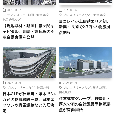
2026.08.07
2026.08.06
テクノロジー
,
動画
,
物流施設
,
プレスリリースなど
,
物流施設
記者会見など
ヨコレイが上信越エリア初、
【現地取材・動画】霞ヶ関キ
新潟・長岡で2.7万tの物流拠
ャピタル、川崎・東扇島の冷
点開設
凍自動倉庫を公開
2026.08.06
2026.08.06
プレスリリースなど
,
物流施設
プレスリリースなど
,
動向/展望
,
物流施設
日本GLPが神奈川・厚木で8.4
住友林業グループ、神奈川・
万㎡の物流施設完成、日本エ
厚木で初の自社運営型物流拠
マソンや真栄運輸など入居決
点が稼働開始
定