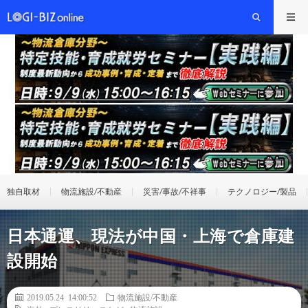
独自取材
物流施設/不動産
災害/事故/不祥事
テクノロジー/製品
日本通運、現法が中国・上海で倉庫建
設開始
2019.05.24 14:00:52
物流施設/不動産