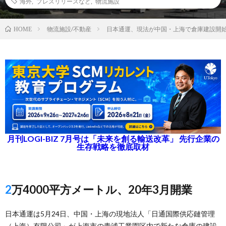
海外
,
プレスリリースなど
,
物流施設
物流施設/不動産
日本通運、現法が中国・上海で倉庫建設開
HOME
月刊LOGI-BIZ 7月号は「未来を創る輸送改革」 先行企業の
生存戦略を徹底取材
2万4000平方メートル、20年3月開業
日本通運は5月24日、中国・上海の現地法人「日通国際供応鏈管理
（上海）有限公司」が上海市の青浦工業園区内で新たな倉庫の建設