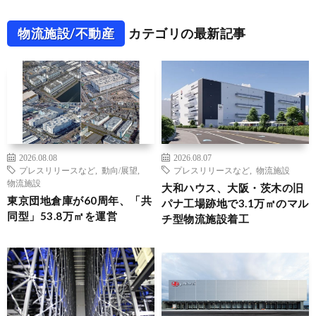
物流施設/不動産
カテゴリの最新記事
2026.08.08
2026.08.07
プレスリリースなど
,
動向/展望
,
プレスリリースなど
,
物流施設
物流施設
大和ハウス、大阪・茨木の旧
東京団地倉庫が60周年、「共
パナ工場跡地で3.1万㎡のマル
同型」53.8万㎡を運営
チ型物流施設着工