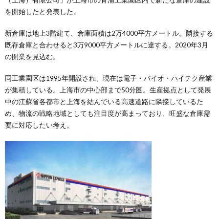
を開始したと発表した。
新倉庫は地上3階建て、倉庫面積は2万4000平方メートル。隣接する
既存倉庫と合わせると3万9000平方メートルに達する。2020年3月
の開業を見込む。
同工業園区は1995年開設され、現在は電子・バイオ・ハイテク産業
が集積している。上海市の中心部まで50分圏。生産拠点として発展
中の江蘇省各都市と上海を結んでいる高速道路に隣接しているた
め、物流の戦略地域としても注目度が高まっており、旺盛な倉庫需
要に対応したい考え。