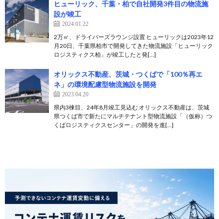
ヒューリック、千葉・柏で自社開発3件目の物流施
設が竣工
2024.01.22
2万㎡、ドライバーズラウンジ設置 ヒューリックは2023年12
月20日、千葉県柏市で開発してきた物流施設「ヒューリック
ロジスティクス柏」が竣工したと発[…]
オリックス不動産、茨城・つくばで「100％再エ
ネ」の環境配慮型物流施設を開発
2023.04.20
県内3棟目、24年8月竣工見込む オリックス不動産は、茨城
県つくば市で新たにマルチテナント型物流施設「（仮称）つ
くばロジスティクスセンター」の開発を進[…]