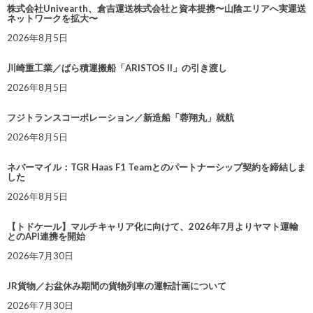
株式会社Univearth、倉吉運送株式会社と資本提携〜山陰エリアへ実運送
ネットワークを拡大〜
2026年8月5日
川崎重工業／ばら積運搬船「ARISTOS II」の引き渡し
2026年8月5日
フジトランスコーポレーション／新造船「蓉翔丸」就航
2026年8月5日
ネバーマイル：TGR Haas F1 Teamとのパートナーシップ契約を締結しま
した
2026年8月5日
【トドケール】マルチキャリア化に向けて、2026年7月よりヤマト運輸
とのAPI連携を開始
2026年7月30日
JR貨物／お盆休み期間の貨物列車の運転計画について
2026年7月30日