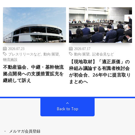
2026.07.23
2026.07.17
プレスリリースなど
,
動向/展望
,
動向/展望
,
記者会見など
物流施設
【現地取材】「適正原価」の
不動産協会、中継・基幹物流
枠組み議論する有識者検討会
拠点開発への支援措置拡充を
が初会合、26年中に提言取り
継続して訴え
まとめへ
Back to Top
メルマガ会員登録