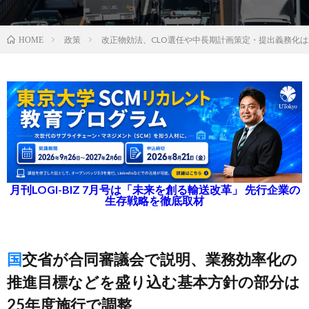
政策
改正物効法、CLO選任や中長期計画策定・提出義務化は
HOME
月刊LOGI-BIZ 7月号は「未来を創る輸送改革」 先行企業の
生存戦略を徹底取材
国交省が合同審議会で説明、業務効率化の
推進目標などを盛り込む基本方針の部分は
25年度施行で調整