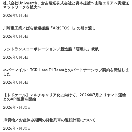
株式会社Univearth、倉吉運送株式会社と資本提携〜山陰エリアへ実運送
ネットワークを拡大〜
2026年8月5日
川崎重工業／ばら積運搬船「ARISTOS II」の引き渡し
2026年8月5日
フジトランスコーポレーション／新造船「蓉翔丸」就航
2026年8月5日
ネバーマイル：TGR Haas F1 Teamとのパートナーシップ契約を締結しま
した
2026年8月5日
【トドケール】マルチキャリア化に向けて、2026年7月よりヤマト運輸
とのAPI連携を開始
2026年7月30日
JR貨物／お盆休み期間の貨物列車の運転計画について
2026年7月30日