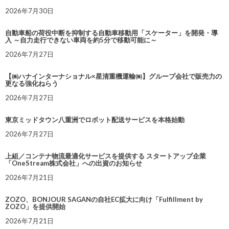
2026年7月30日
自動車船の荷役中断を抑制する自動車移動用「スケーター」を開発・導
入 ～自力走行できない車両を約5分で移動可能に～
2026年7月27日
【㈱ハナインターナショナル×星清重機運輸㈱】グループ会社で販売力の
更なる強化ねらう
2026年7月27日
東京ミッドタウン八重洲でロボット配送サービスを本格始動
2026年7月27日
上組／コンテナ物流最適化サービスを提供する スタートアップ企業
「OneStream株式会社」への出資のお知らせ
2026年7月21日
ZOZO、BONJOUR SAGANの自社EC拡大に向け「Fulfillment by
ZOZO」を提供開始
2026年7月21日