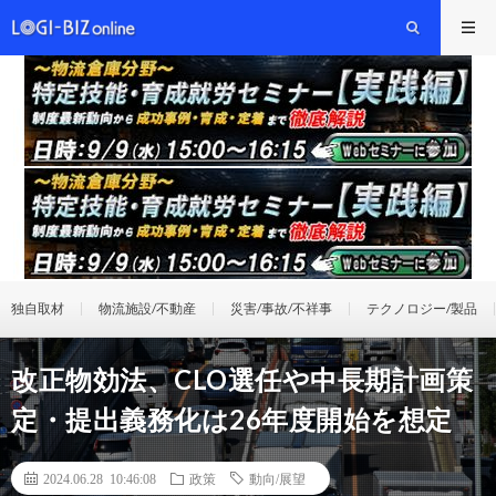
独自取材
物流施設/不動産
災害/事故/不祥事
テクノロジー/製品
改正物効法、CLO選任や中長期計画策
定・提出義務化は26年度開始を想定
2024.06.28 10:46:08
政策
動向/展望