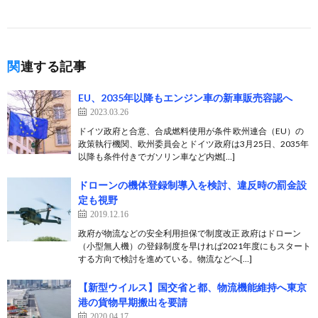
関連する記事
EU、2035年以降もエンジン車の新車販売容認へ
2023.03.26
ドイツ政府と合意、合成燃料使用が条件 欧州連合（EU）の
政策執行機関、欧州委員会とドイツ政府は3月25日、2035年
以降も条件付きでガソリン車など内燃[…]
ドローンの機体登録制導入を検討、違反時の罰金設
定も視野
2019.12.16
政府が物流などの安全利用担保で制度改正 政府はドローン
（小型無人機）の登録制度を早ければ2021年度にもスタート
する方向で検討を進めている。物流などへ[…]
【新型ウイルス】国交省と都、物流機能維持へ東京
港の貨物早期搬出を要請
2020.04.17