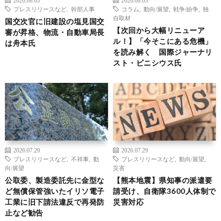
プレスリリースなど
,
幹部人事
コラム
,
動向/展望
,
戦争/紛争
,
独
自取材
国交次官に旧建設の塩見国交
【次回から大幅リニューア
審が昇格、物流・自動車局長
ル！】「今そこにある危機」
は舟本氏
を読み解く 国際ジャーナリ
スト・ビニシウス氏
2026.07.29
2026.07.29
プレスリリースなど
,
不祥事
,
動
プレスリリースなど
,
動向/展望
,
向/展望
災害
公取委、製造委託先に金型な
【熊本地震】県知事の派遣要
ど無償保管強いたイリソ電子
請受け、自衛隊3600人体制で
工業に旧下請法違反で再発防
災害対応
止など勧告