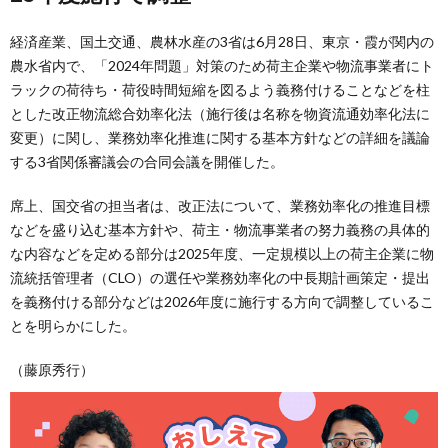
経済産業、国土交通、農林水産の3省は6月28日、東京・霞が関内の
農水省内で、「2024年問題」対策のため荷主企業や物流事業者にト
ラックの荷待ち・荷役時間短縮を図るよう義務付けることなどを柱
とした改正物流総合効率化法（施行後は名称を物資流通効率化法に
変更）に関し、業務効率化推進に関する基本方針などの詳細を議論
する3省関係審議会の合同会議を開催した。
席上、国交省の担当者は、改正法について、業務効率化の推進目標
などを盛り込む基本方針や、荷主・物流事業者の努力義務の具体的
な内容などを定める部分は2025年度、一定規模以上の荷主企業に物
流統括管理者（CLO）の選任や業務効率化の中長期計画策定・提出
を義務付ける部分などは2026年度に施行する方向で調整しているこ
とを明らかにした。
（藤原秀行）