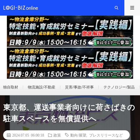
独自取材
物流施設/不動産
災害/事故/不祥事
テクノロジー/製品
東京都、運送事業者向けに荷さばきの
駐車スペースを無償提供へ
2024.07.05 06:00:18
政策
動向/展望
,
プレスリリースなど