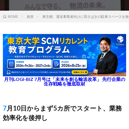
政策
東京都、運送事業者向けに荷さばきの駐車スペースを無
HOME
月刊LOGI-BIZ 7月号は「未来を創る輸送改革」 先行企業の
生存戦略を徹底取材
7月10日からまず5カ所でスタート、業務
効率化を後押し