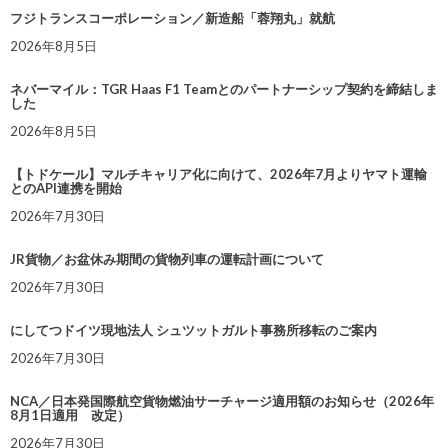
フジトランスコーポレーション／新造船「蓉翔丸」就航
2026年8月5日
ネバーマイル：TGR Haas F1 Teamとのパートナーシップ契約を締結しま
した
2026年8月5日
【トドケール】マルチキャリア化に向けて、2026年7月よりヤマト運輸
とのAPI連携を開始
2026年7月30日
JR貨物／お盆休み期間の貨物列車の運転計画について
2026年7月30日
にしてつドイツ現地法人 シュツットガルト事務所移転のご案内
2026年7月30日
NCA／日本発国際航空貨物燃油サーチャージ適用額のお知らせ（2026年
8月1日適用 改定）
2026年7月30日