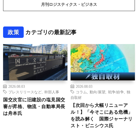
月刊ロジスティクス・ビジネス
政策
カテゴリの最新記事
2026.08.03
2026.08.03
プレスリリースなど
,
幹部人事
コラム
,
動向/展望
,
戦争/紛争
,
独
自取材
国交次官に旧建設の塩見国交
【次回から大幅リニューア
審が昇格、物流・自動車局長
ル！】「今そこにある危機」
は舟本氏
を読み解く 国際ジャーナリ
スト・ビニシウス氏