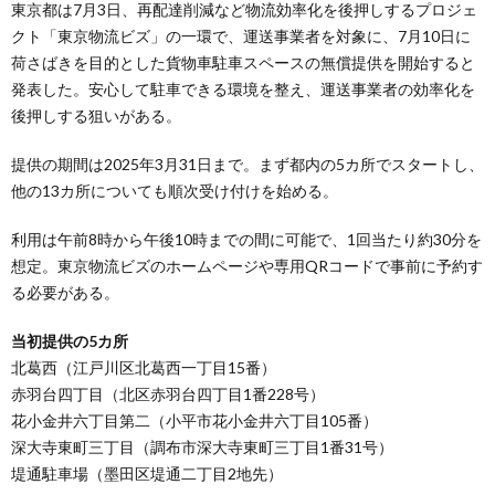
東京都は7月3日、再配達削減など物流効率化を後押しするプロジェ
クト「東京物流ビズ」の一環で、運送事業者を対象に、7月10日に
荷さばきを目的とした貨物車駐車スペースの無償提供を開始すると
発表した。安心して駐車できる環境を整え、運送事業者の効率化を
後押しする狙いがある。
提供の期間は2025年3月31日まで。まず都内の5カ所でスタートし、
他の13カ所についても順次受け付けを始める。
利用は午前8時から午後10時までの間に可能で、1回当たり約30分を
想定。東京物流ビズのホームページや専用QRコードで事前に予約す
る必要がある。
当初提供の5カ所
北葛西（江戸川区北葛西一丁目15番）
赤羽台四丁目（北区赤羽台四丁目1番228号）
花小金井六丁目第二（小平市花小金井六丁目105番）
深大寺東町三丁目（調布市深大寺東町三丁目1番31号）
堤通駐車場（墨田区堤通二丁目2地先）