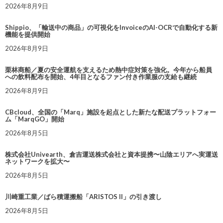
2026年8月9日
Shippio、「輸送中の商品」の可視化をInvoiceのAI-OCRで自動化する新
機能を提供開始
2026年8月9日
栗林商船／夏の安全運航を支えるため熱中症対策を強化。今年から船員
への飲料配布を開始、4年目となるファン付き作業服の支給も継続
2026年8月9日
CBcloud、全国の「Marq」施設を起点とした新たな配送プラットフォー
ム「MarqGO」開始
2026年8月5日
株式会社Univearth、倉吉運送株式会社と資本提携〜山陰エリアへ実運送
ネットワークを拡大〜
2026年8月5日
川崎重工業／ばら積運搬船「ARISTOS II」の引き渡し
2026年8月5日