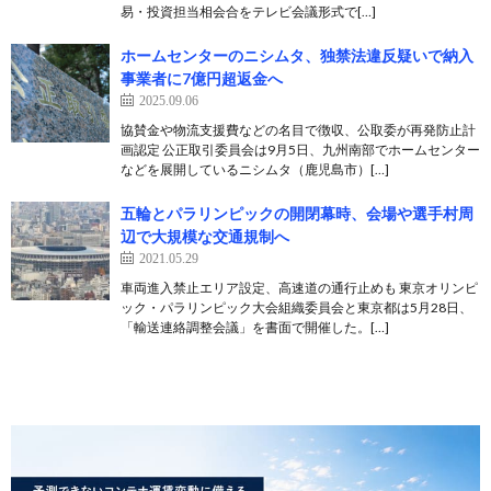
易・投資担当相会合をテレビ会議形式で[…]
ホームセンターのニシムタ、独禁法違反疑いで納入
事業者に7億円超返金へ
2025.09.06
協賛金や物流支援費などの名目で徴収、公取委が再発防止計
画認定 公正取引委員会は9月5日、九州南部でホームセンター
などを展開しているニシムタ（鹿児島市）[…]
五輪とパラリンピックの開閉幕時、会場や選手村周
辺で大規模な交通規制へ
2021.05.29
車両進入禁止エリア設定、高速道の通行止めも 東京オリンピ
ック・パラリンピック大会組織委員会と東京都は5月28日、
「輸送連絡調整会議」を書面で開催した。[…]