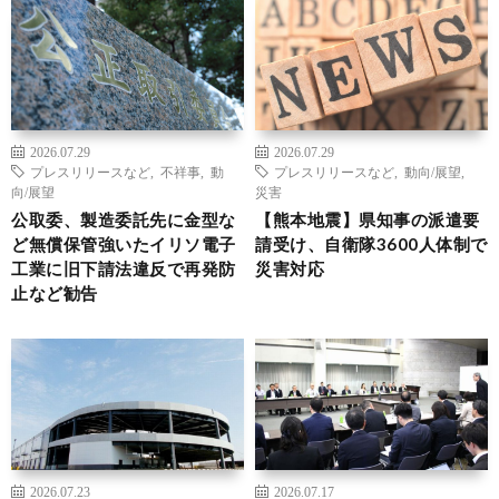
2026.07.29
2026.07.29
プレスリリースなど
,
不祥事
,
動
プレスリリースなど
,
動向/展望
,
向/展望
災害
公取委、製造委託先に金型な
【熊本地震】県知事の派遣要
ど無償保管強いたイリソ電子
請受け、自衛隊3600人体制で
工業に旧下請法違反で再発防
災害対応
止など勧告
2026.07.23
2026.07.17