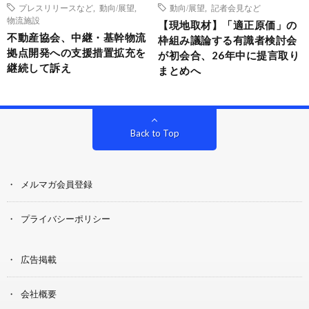
プレスリリースなど
,
動向/展望
,
動向/展望
,
記者会見など
物流施設
【現地取材】「適正原価」の
不動産協会、中継・基幹物流
枠組み議論する有識者検討会
拠点開発への支援措置拡充を
が初会合、26年中に提言取り
継続して訴え
まとめへ
Back to Top
メルマガ会員登録
プライバシーポリシー
広告掲載
会社概要